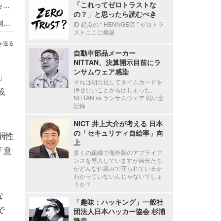
「これってゼロトラストな
JC-STAR と欧州サイバーレジリエンス法の制度を比較
の？」と思ったら読むべき
IPA「セキュリティ要件適合評価及びラベリング制度 (JC-STAR) 通信機器 ★３セキュリティ要件」公開
ID 起点の “ HENNGE流 ” ゼロトラ
ストここに爆誕
を送る
自動車部品メーカー
NITTAN、決算開示目前にラ
ンサムウェア感染
」
それは朝出社してタイムカードを
載
押せないことからはじまった。
NITTAN vs ランサムウェア 戦い全
記録
NICT 井上大介が考える 日本
の「セキュリティ自給率」向
弱性
上
「意
多くの組織で海外製のアプライア
ンスを導入していますが自分たち
がどんな仕組みで守られているか
わかっていないんじゃないでしょ
うか？
な
「趣味：ハッキング」一般社
で
団法人日本ハッカー協会 杉浦
隆幸