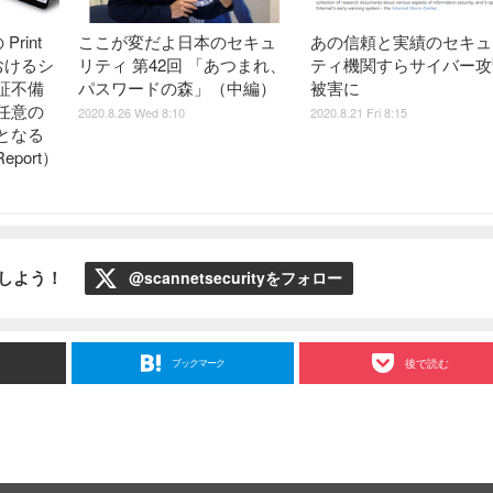
 Print
ここが変だよ日本のセキュ
あの信頼と実績のセキュ
におけるシ
リティ 第42回 「あつまれ、
ティ機関すらサイバー攻
証不備
パスワードの森」（中編）
被害に
任意の
2020.8.26 Wed 8:10
2020.8.21 Fri 8:15
となる
eport）
ローしよう！
@scannetsecurityをフォロー
ブックマーク
後で読む