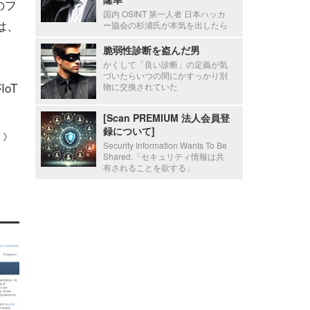
のフ
国内 OSINT 第一人者 日本ハッカ
は、
ー協会の杉浦氏が本気を出したら
脆弱性診断を盗んだ男
かくして「良い診断」の定義が気
づいたらいつの間にかすっかり別
oT
物に交換されていた
[Scan PREMIUM 法人会員登
録について]
 ）》
Security Information Wants To Be
Shared.「セキュリティ情報は共
有されることを欲する」