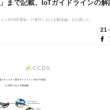
」まで記載、IoTガイドラインの解
ライン2019年度版～11要件における解説編」を公開した。
21
v