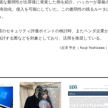
索可能な脆弱性が出荷後に発覚した例を紹介。ハッカーが基板
tを有効化、侵入を可能にしていた。この脆弱性の残るルータ
る。
る際のセキュリティ評価ポイントの検討時、またベンダ企業がI
検討する際などを対象としており、活用を推奨している。
《吉澤 亨史（ Kouji Yoshizawa