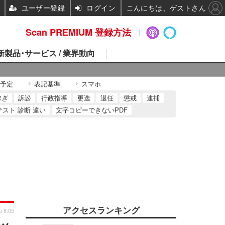
ユーザー登録
ログイン
こんにちは、ゲストさん
Scan PREMIUM 登録方法
 新製品･サービス / 業界動向
予定
表記基準
スマホ
稼ぎ
訴訟
行政指導
更迭
退任
懲戒
逮捕
テスト 診断 違い
文字コピーできないPDF
アクセスランキング
u 8:05