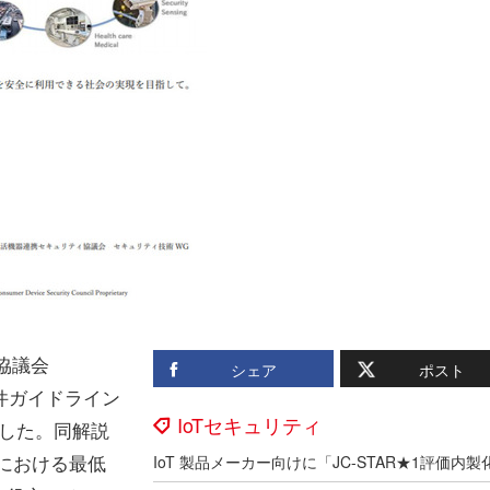
協議会
シェア
ポスト
要件ガイドライン
IoTセキュリティ
開した。同解説
器における最低