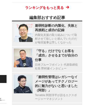
ランキングをもっと見る
編集部おすすめ記事
脆弱性診断の内製化、失敗と
再挑戦と成功の記録
内製化支援の取り組みについて取
材させて欲しいと頼んでいたのだ
が毎回返事は芳しくなかった
「守る」だけでなくお客を
「成功」させるまでが自分の
仕事
日本プルーフポイント 代表取締役
社長 野村健インタビュー
「脆弱性管理はレガシーなイ
メージがあってテクノロジー
的に魅力がないと思いました
（阿部）」
Tenable 阿部淳平が語るエクスポ
IoT 製品メーカー向けに「JC-STAR★1評価内製化支援コース」を新設、9 / 18 セミナー開催
ージャーマネジメント