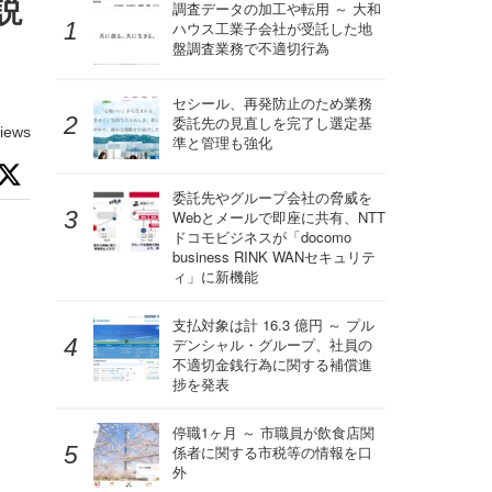
説
調査データの加工や転用 ～ 大和
ハウス工業子会社が受託した地
盤調査業務で不適切行為
セシール、再発防止のため業務
委託先の見直しを完了し選定基
iews
準と管理も強化
委託先やグループ会社の脅威を
Webとメールで即座に共有、NTT
ドコモビジネスが「docomo
business RINK WANセキュリテ
ィ」に新機能
支払対象は計 16.3 億円 ～ プル
デンシャル・グループ、社員の
不適切金銭行為に関する補償進
捗を発表
停職1ヶ月 ～ 市職員が飲食店関
係者に関する市税等の情報を口
外