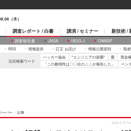
.08.06（木）
調査レポート / 白書
講演 / セミナー
新技術 /
調査報告書
JNSA
ISOG-J
OWASP
RSS
情報提供
訂正 お詫び
情報公開原則
取材
ハッカー協会
"エンジニアの楽園"
愛
賞金
注目検索ワード
「この脆弱性は〇〇社の△△が報告した」
ペン
ペーパー
›
記事
2020.9.10 Th