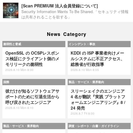
[Scan PREMIUM 法人会員登録について]
Security Information Wants To Be Shared.「セキュリティ情報
は共有されることを欲する」
News Category
脆弱性と脅威
インシデント・事故
OpenSSL の OCSPレスポン
KDDI の ISP 事業者向けメー
ス検証にクライアント側のメ
ルシステムに不正アクセス、
モリリークの脆弱性
総務省が行政指導
2026.8.10 Mon 8:00
2026.8.10 Mon 8:05
国際
製品・サービス・業界動向
彼だけが知るソフトウェアサ
スリーシェイクのエンジニア
ポートのために引退生活から
4 名が翻訳『実践 プラットフ
呼び戻されたエンジニア
ォームエンジニアリング』8 /
24 発売
2026.8.10 Mon 8:10
2026.8.7 Fri 8:00
製品・サービス・業界動向
調査・レポート・白書・ガイドライン