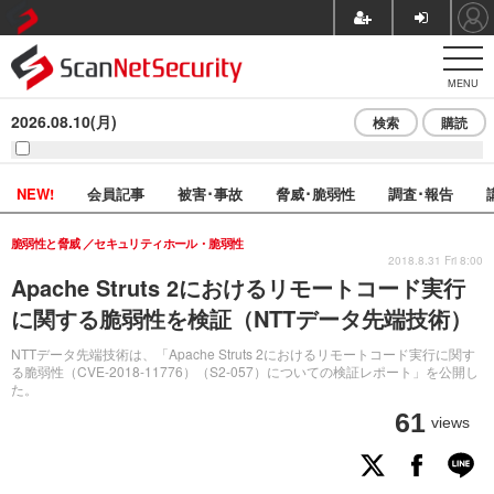
MENU
2026.08.10(月)
検索
購読
NEW!
会員記事
被害･事故
脅威･脆弱性
調査･報告
脆弱性と脅威
セキュリティホール・脆弱性
2018.8.31 Fri 8:00
Apache Struts 2におけるリモートコード実行
に関する脆弱性を検証（NTTデータ先端技術）
NTTデータ先端技術は、「Apache Struts 2におけるリモートコード実行に関す
る脆弱性（CVE-2018-11776）（S2-057）についての検証レポート」を公開し
た。
61
views