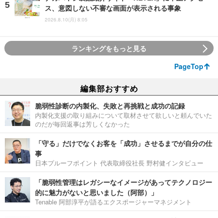
ス、意図しない不審な画面が表示される事象
2026.8.10(月) 8:05
ランキングをもっと見る
PageTop
編集部おすすめ
脆弱性診断の内製化、失敗と再挑戦と成功の記録
内製化支援の取り組みについて取材させて欲しいと頼んでいた
のだが毎回返事は芳しくなかった
「守る」だけでなくお客を「成功」させるまでが自分の仕
事
日本プルーフポイント 代表取締役社長 野村健インタビュー
「脆弱性管理はレガシーなイメージがあってテクノロジー
的に魅力がないと思いました（阿部）」
Tenable 阿部淳平が語るエクスポージャーマネジメント