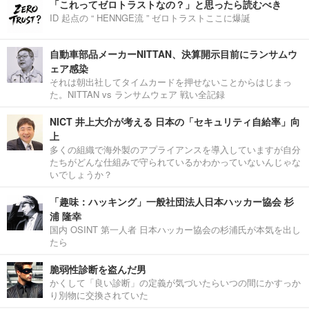
「これってゼロトラストなの？」と思ったら読むべき
ID 起点の “ HENNGE流 ” ゼロトラストここに爆誕
自動車部品メーカーNITTAN、決算開示目前にランサムウ
ェア感染
それは朝出社してタイムカードを押せないことからはじまっ
た。NITTAN vs ランサムウェア 戦い全記録
NICT 井上大介が考える 日本の「セキュリティ自給率」向
上
多くの組織で海外製のアプライアンスを導入していますが自分
たちがどんな仕組みで守られているかわかっていないんじゃな
いでしょうか？
「趣味：ハッキング」一般社団法人日本ハッカー協会 杉
浦 隆幸
国内 OSINT 第一人者 日本ハッカー協会の杉浦氏が本気を出し
たら
脆弱性診断を盗んだ男
かくして「良い診断」の定義が気づいたらいつの間にかすっか
り別物に交換されていた