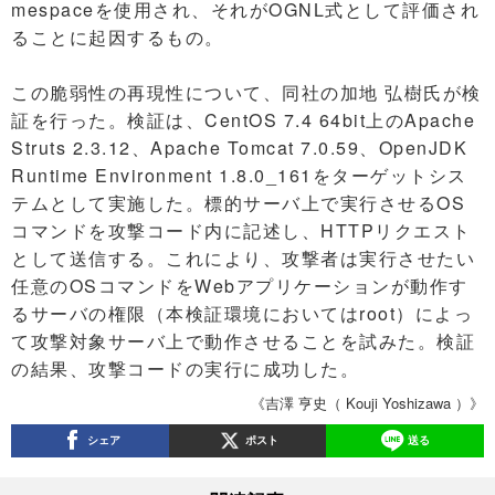
mespaceを使用され、それがOGNL式として評価され
ることに起因するもの。
この脆弱性の再現性について、同社の加地 弘樹氏が検
証を行った。検証は、CentOS 7.4 64bit上のApache
Struts 2.3.12、Apache Tomcat 7.0.59、OpenJDK
Runtime Environment 1.8.0_161をターゲットシス
テムとして実施した。標的サーバ上で実行させるOS
コマンドを攻撃コード内に記述し、HTTPリクエスト
として送信する。これにより、攻撃者は実行させたい
任意のOSコマンドをWebアプリケーションが動作す
るサーバの権限（本検証環境においてはroot）によっ
て攻撃対象サーバ上で動作させることを試みた。検証
の結果、攻撃コードの実行に成功した。
《吉澤 亨史（ Kouji Yoshizawa ）》
シェア
ポスト
送る