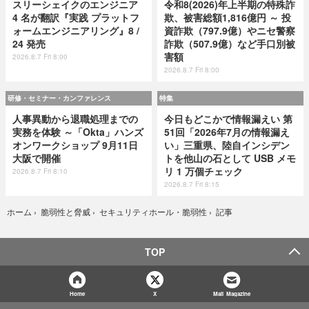
スリーシェイクのエンジニア
令和8(2026)年上半期の特殊詐
4 名が翻訳『実践 プラットフ
欺、被害総額1,816億円 ～ 投
ォームエンジニアリング』8 /
資詐欺（797.9億）やニセ警察
24 発売
詐欺（507.9億）など手口別被
害額
2026.8.7 Fri 8:00
2026.8.7 Fri 8:00
研修・セミナー・カンファレンス
特集
人事異動から退職処理までの
今日もどこかで情報漏えい 第
実務を体験 ～「Okta」ハンズ
51回「2026年7月の情報漏え
オンワークショップ 9月11日
い」三重県、陸自インシデン
大阪で開催
トを他山の石として USB メモ
リ 1 万個チェック
2026.8.7 Fri 8:10
2026.8.7 Fri 8:15
記事
ホーム
›
脆弱性と脅威
›
セキュリティホール・脆弱性
›
TOP
Home
X
Mail Magazine