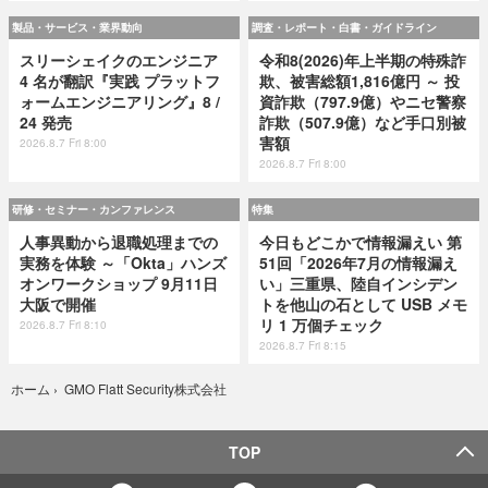
製品・サービス・業界動向
調査・レポート・白書・ガイドライン
スリーシェイクのエンジニア
令和8(2026)年上半期の特殊詐
4 名が翻訳『実践 プラットフ
欺、被害総額1,816億円 ～ 投
ォームエンジニアリング』8 /
資詐欺（797.9億）やニセ警察
24 発売
詐欺（507.9億）など手口別被
害額
2026.8.7 Fri 8:00
2026.8.7 Fri 8:00
研修・セミナー・カンファレンス
特集
人事異動から退職処理までの
今日もどこかで情報漏えい 第
実務を体験 ～「Okta」ハンズ
51回「2026年7月の情報漏え
オンワークショップ 9月11日
い」三重県、陸自インシデン
大阪で開催
トを他山の石として USB メモ
リ 1 万個チェック
2026.8.7 Fri 8:10
2026.8.7 Fri 8:15
GMO Flatt Security株式会社
ホーム
›
TOP