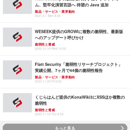
ム、堅牢化演習言語へ 待望の Java 追加
製品・サービス・業界動向
2021.2.1 Mon 8:05
WESEEK提供のGROWIに複数の脆弱性、最新版
へのアップデート呼びかけ
脆弱性と脅威
2020.12.16 Wed 10:05
Flatt Security「脆弱性リサーチプロジェクト」
実績公開、7ヶ月で44個の脆弱性報告
製品・サービス・業界動向
2020.11.20 Fri 8:05
くじらはんど提供のKonaWiki3にXSSほか複数の
脆弱性
脆弱性と脅威
2020.11.19 Thu 8:05
もっと見る