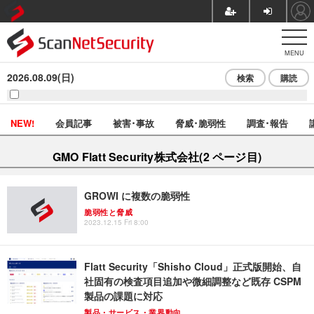
MENU
2026.08.09(日)
検索
購読
NEW!
会員記事
被害･事故
脅威･脆弱性
調査･報告
GMO Flatt Security株式会社(2 ページ目)
GROWI に複数の脆弱性
脆弱性と脅威
2023.12.15 Fri 8:00
Flatt Security「Shisho Cloud」正式版開始、自
社固有の検査項目追加や微細調整など既存 CSPM
製品の課題に対応
製品・サービス・業界動向