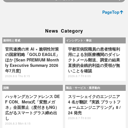
PageTop
News Category
脆弱性と脅威
インシデント・事故
官民連携の米 AI × 脆弱性対策
宇都宮病院職員の患者情報利
の国家戦略「GOLD EAGLE」
用による別医療機関のダイレ
ほか [Scan PREMIUM Month
クトメール郵送、調査の結果
ly Executive Summary 2026
直接的金銭的利益の受領が無
年7月度]
いことを確認
2026.8.6 Thu 8:15
2026.8.7 Fri 8:05
国際
製品・サービス・業界動向
ハッキングカンファレンス DE
スリーシェイクのエンジニア
F CON、Meta式「変態メガ
4 名が翻訳『実践 プラットフ
ネ」全面禁止（度付きもNG）
ォームエンジニアリング』8 /
広がるスマートグラス締め出
24 発売
し
2026.8.7 Fri 8:00
2026.8.3 Mon 8:15