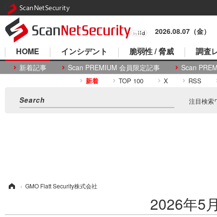
ScanNetSecurity
2026.08.07（金）
HOME
インシデント
脆弱性 / 脅威
調査レ
新着記事
Scan PREMIUM 会員限定記事
Scan P
新着
TOP 100
X
RSS
注目検索
ム
›
GMO Flatt Security株式会社
2026年5月