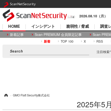
ScanNetSecurity
2026.08.10（月）
HOME
インシデント
脆弱性 / 脅威
調査レ
新着記事
Scan PREMIUM 会員限定記事
Scan P
新着
TOP 100
X
RSS
注目検索
ム
›
GMO Flatt Security株式会社
2025年5月