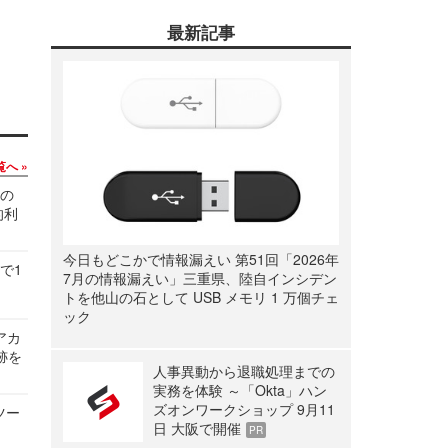
最新記事
覧へ
関の
的利
今日もどこかで情報漏えい 第51回「2026年
で1
7月の情報漏えい」三重県、陸自インシデン
トを他山の石として USB メモリ 1 万個チェ
ック
ルアカ
跡を
人事異動から退職処理までの
実務を体験 ～「Okta」ハン
ズオンワークショップ 9月11
ツー
日 大阪で開催
PR