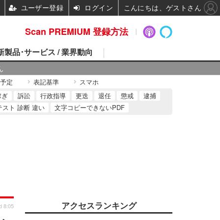
ユーザー登録
ログイン
こんにちは、ゲストさん
Scan PREMIUM 登録方法
 新製品･サービス / 業界動向
ん
予定
表記基準
スマホ
稼ぎ
訴訟
行政指導
更迭
退任
懲戒
逮捕
テスト 診断 違い
文字コピーできないPDF
アクセスランキング
d 8:05