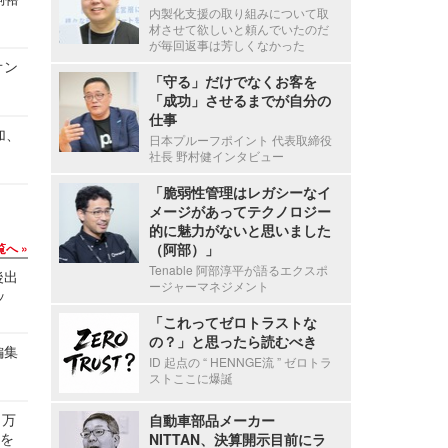
内製化支援の取り組みについて取
材させて欲しいと頼んでいたのだ
が毎回返事は芳しくなかった
オン
「守る」だけでなくお客を
「成功」させるまでが自分の
仕事
加、
日本プルーフポイント 代表取締役
社長 野村健インタビュー
「脆弱性管理はレガシーなイ
メージがあってテクノロジー
的に魅力がないと思いました
覧へ
（阿部）」
Tenable 阿部淳平が語るエクスポ
後出
ージャーマネジメント
ッ
「これってゼロトラストな
の？」と思ったら読むべき
編集
ID 起点の “ HENNGE流 ” ゼロトラ
ストここに爆誕
 万
自動車部品メーカー
せを
NITTAN、決算開示目前にラ