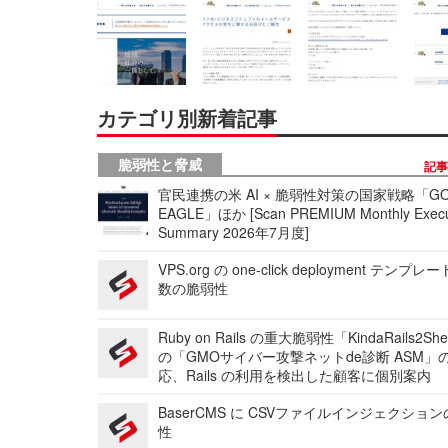
カテゴリ別新着記事
脆弱性と脅威
記
官民連携の米 AI × 脆弱性対策の国家戦略「GO
EAGLE」ほか [Scan PREMIUM Monthly Execu
Summary 2026年7月度]
VPS.org の one-click deployment テンプ
数の脆弱性
Ruby on Rails の重大脆弱性「KindaRails2Sh
の「GMOサイバー攻撃ネットde診断 ASM」
応、Rails の利用を検出した顧客に個別案内
BaserCMS に CSVファイルインジェクショ
性