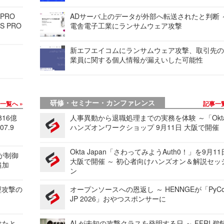
 PRO
ADサーバ上のデータが外部へ転送されたと判断 
S PRO
電舎電子工業にランサムウェア攻撃
新エフエイコムにランサムウェア攻撃、取引先
業員に関する個人情報が漏えいした可能性
研修・セミナー・カンファレンス
事一覧へ
記事一
816億
人事異動から退職処理までの実務を体験 ～「Okt
7.9
ハンズオンワークショップ 9月11日 大阪で開催
Okta Japan「さわってみようAuth0！」を9月1
 が制御
大阪で開催 ～ 初心者向けハンズオン＆解説セッ
追加
ン
型攻撃の
オープンソースへの恩返し ～ HENNGEが「PyCo
JP 2026」おやつスポンサーに
けたと
AI が未知の攻撃クラスを発明する日 ～ FFRI 鵜