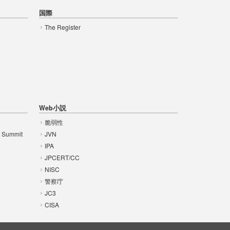
国際
The Register
Web小説
脆弱性
t Summit
JVN
IPA
JPCERT/CC
NISC
警察庁
JC3
CISA