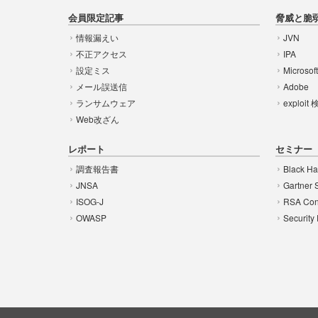
会員限定記事
脅威と脆
情報漏えい
JVN
不正アクセス
IPA
設定ミス
Microsof
メール誤送信
Adobe
ランサムウェア
exploit
Web改ざん
レポート
セミナー
調査報告書
Black Ha
JNSA
Gartner 
ISOG-J
RSA Con
OWASP
Security