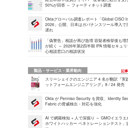
50%が回答 ～ フォーティネット調査
Oktaグローバル調査レポート「Global CISO Ins
2026」公開、日本はガバナンスツール導入で
遅れ
「偽警告」相談が再び急増 容疑者検挙後も増
が続く ～ 2026年第2四半期 IPA 情報セキュ
心相談窓口の相談状況
製品・サービス・業界動向
記
スリーシェイクのエンジニア 4 名が翻訳『実
ットフォームエンジニアリング』8 / 24 発売
Okta が Permiso Security を買収、Identity Sec
Fabric の脅威検出・対応を強化
AI で網羅検知 × 人で深掘り ～ GMOイエラエ
ホワイトハッカー ペネトレーションテスト」