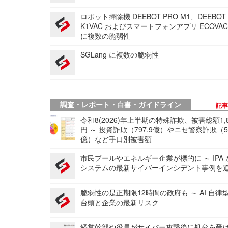
ロボット掃除機 DEEBOT PRO M1、DEEBOT
K1VAC およびスマートフォンアプリ ECOVAC
に複数の脆弱性
SGLang に複数の脆弱性
調査・レポート・白書・ガイドライン
記
令和8(2026)年上半期の特殊詐欺、被害総額1,
円 ～ 投資詐欺（797.9億）やニセ警察詐欺（50
億）など手口別被害額
市民プールやエネルギー企業が標的に ～ IPA
システムの最新サイバーインシデント事例を
脆弱性の是正期限12時間の政府も ～ AI 自律
台頭と企業の最新リスク
経営幹部や役員がサイバー攻撃後に処分を受