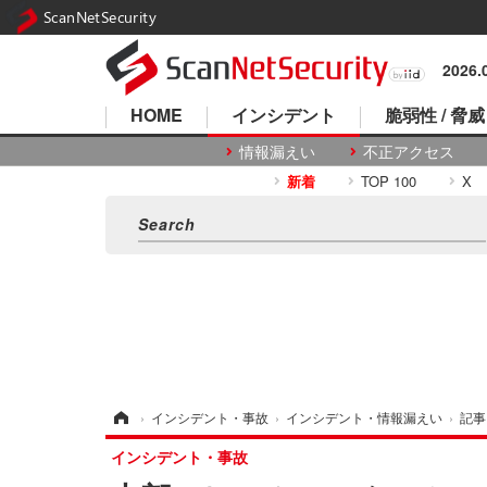
ScanNetSecurity
2026
HOME
インシデント
脆弱性 / 脅威
情報漏えい
不正アクセス
新着
TOP 100
X
ホーム
›
インシデント・事故
›
インシデント・情報漏えい
›
記事
インシデント・事故