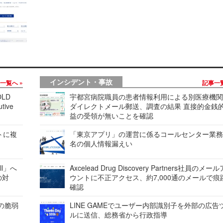
インシデント・事故
事一覧へ
記事一
LD
宇都宮病院職員の患者情報利用による別医療機
tive
ダイレクトメール郵送、調査の結果 直接的金銭
益の受領が無いことを確認
レートに複
「東京アプリ」の運営に係るコールセンター業務
名の個人情報漏えい
ell」へ
Axcelead Drug Discovery Partners社員のメー
の対
ウントに不正アクセス、約7,000通のメールで痕
確認
ンの脆弱
LINE GAMEでユーザー内部識別子を外部の広告
ルに送信、総務省から行政指導