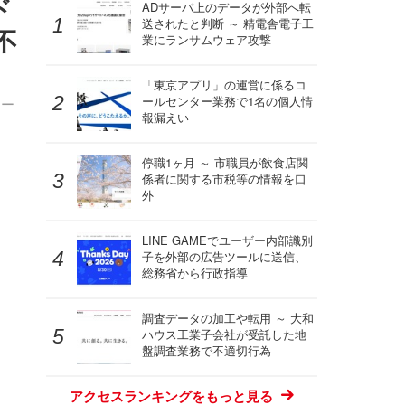
ド
ADサーバ上のデータが外部へ転
送されたと判断 ～ 精電舎電子工
不
業にランサムウェア攻撃
「東京アプリ」の運営に係るコ
ールセンター業務で1名の個人情
メー
報漏えい
停職1ヶ月 ～ 市職員が飲食店関
係者に関する市税等の情報を口
外
LINE GAMEでユーザー内部識別
子を外部の広告ツールに送信、
総務省から行政指導
調査データの加工や転用 ～ 大和
ハウス工業子会社が受託した地
盤調査業務で不適切行為
アクセスランキングをもっと見る