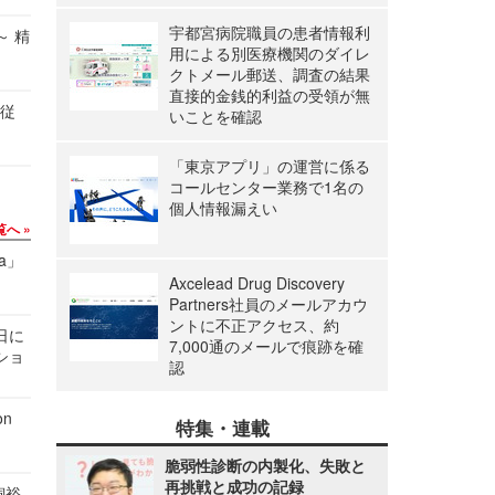
宇都宮病院職員の患者情報利
～ 精
用による別医療機関のダイレ
クトメール郵送、調査の結果
直接的金銭的利益の受領が無
の従
いことを確認
「東京アプリ」の運営に係る
コールセンター業務で1名の
個人情報漏えい
覧へ
a」
Axcelead Drug Discovery
Partners社員のメールアカウ
ントに不正アクセス、約
1日に
7,000通のメールで痕跡を確
ショ
認
n
特集・連載
脆弱性診断の内製化、失敗と
再挑戦と成功の記録
飼裕