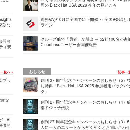
司の Black Hat USA 2026 今年の見どころ
ights
総務省が10月に全国でCTF開催 ～ 全国9会場と
深刻な
ライン
クルーズ船で「勇者」が船出 ～ 52社100名が参
加傾向
Cloudbaseユーザー会開催報告
リティ安
おしらせ
事一覧へ
記事一
践 プラ
創刊 27 周年記念キャンペーンのおしらせ（5）
し特典「Black Hat USA 2025 参加者用バックパ
ク」
urity
創刊 27 周年記念キャンペーンのおしらせ（4）
部ドジっ子伝説
が「AI
創刊 27 周年記念キャンペーンのおしらせ（3）5
提供開
人に一人のエリートからぞくぞくとお問い合わ