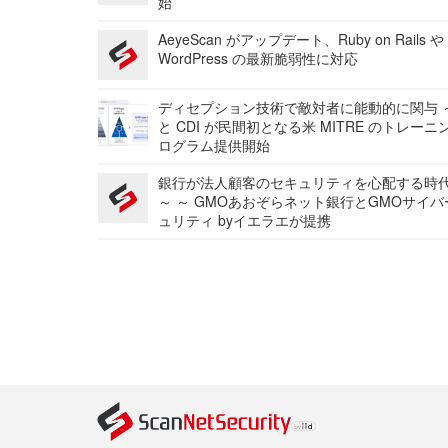
始
AeyeScan がアップデート、Ruby on Rails や
WordPress の最新脆弱性に対応
ディセプション技術で敵対者に能動的に関与 ～
と CDI が民間初となる米 MITRE のトレーニ
ログラム提供開始
銀行が法人顧客のセキュリティを心配する時
～ ～ GMOあおぞらネット銀行とGMOサイ
ュリティ byイエラエが提携