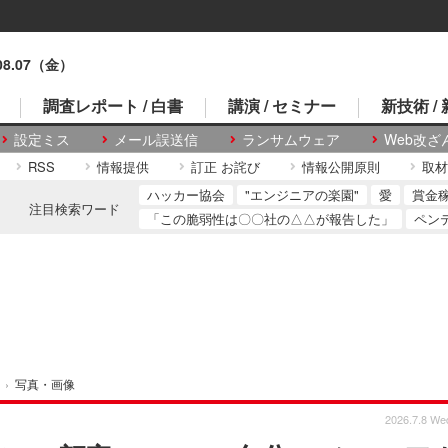
.08.07（金）
調査レポート / 白書
講演 / セミナー
新技術 /
設定ミス
メール誤送信
ランサムウェア
Web改ざ
RSS
情報提供
訂正 お詫び
情報公開原則
取材
ハッカー協会
"エンジニアの楽園"
愛
賞金
注目検索ワード
「この脆弱性は〇〇社の△△が報告した」
ペン
›
写真・画像
2026.7.8 We