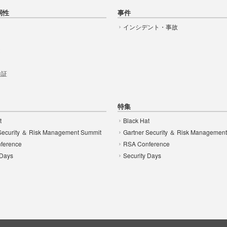
弱性
事件
インシデント・事故
t
 検証
特集
t
Black Hat
Security ＆ Risk Management Summit
Gartner Security ＆ Risk Managemen
ference
RSA Conference
 Days
Security Days