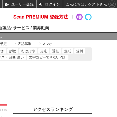
ユーザー登録
ログイン
こんにちは、ゲストさん
Scan PREMIUM 登録方法
 新製品･サービス / 業界動向
ん
予定
表記基準
スマホ
稼ぎ
訴訟
行政指導
更迭
退任
懲戒
逮捕
テスト 診断 違い
文字コピーできないPDF
アクセスランキング
d 8:05