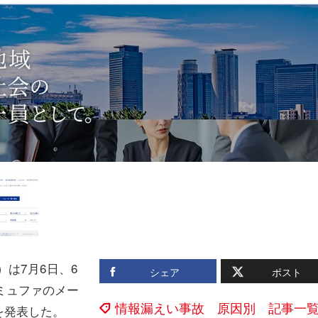
は7月6日、6
シェア
ポスト
ミュファのメー
情報漏えい事故 原因別 記事一
を発表した。