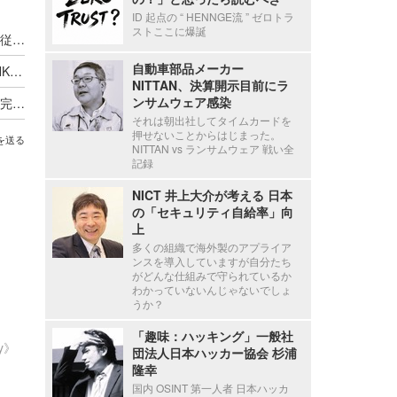
ID 起点の “ HENNGE流 ” ゼロトラ
ストここに爆誕
新エフエイコムにランサムウェア攻撃、取引先の従業員に関する個人情報が漏えいした可能性
自動車部品メーカー
ANAグループ 株式会社OCSの「OCS FAMILY LINK SERVICE」に不正アクセス、一部の個人情報・データが流出した可能性
NITTAN、決算開示目前にラ
ンサムウェア感染
セシール、再発防止のため業務委託先の見直しを完了し選定基準と管理も強化
それは朝出社してタイムカードを
押せないことからはじまった。
を送る
NITTAN vs ランサムウェア 戦い全
記録
NICT 井上大介が考える 日本
の「セキュリティ自給率」向
上
多くの組織で海外製のアプライア
ンスを導入していますが自分たち
がどんな仕組みで守られているか
わかっていないんじゃないでしょ
うか？
「趣味：ハッキング」一般社
ty》
団法人日本ハッカー協会 杉浦
隆幸
国内 OSINT 第一人者 日本ハッカ