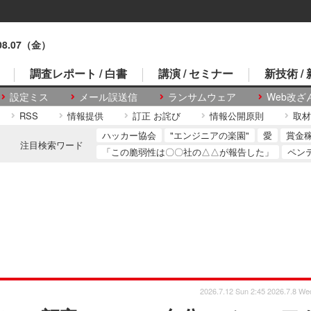
.08.07（金）
調査レポート / 白書
講演 / セミナー
新技術 /
設定ミス
メール誤送信
ランサムウェア
Web改ざ
RSS
情報提供
訂正 お詫び
情報公開原則
取材
ハッカー協会
"エンジニアの楽園"
愛
賞金
注目検索ワード
「この脆弱性は〇〇社の△△が報告した」
ペン
2026.7.12 Sun 2:45
2026.7.8 We