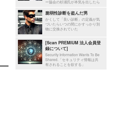
ー協会の杉浦氏が本気を出したら
脆弱性診断を盗んだ男
かくして「良い診断」の定義が気
づいたらいつの間にかすっかり別
物に交換されていた
[Scan PREMIUM 法人会員登
録について]
Security Information Wants To Be
Shared.「セキュリティ情報は共
有されることを欲する」