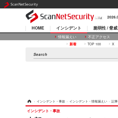
ScanNetSecurity
2026
HOME
インシデント
脆弱性 / 脅威
情報漏えい
不正アクセス
新着
TOP 100
X
ホーム
›
インシデント・事故
›
インシデント・情報漏えい
›
記事
インシデント・事故