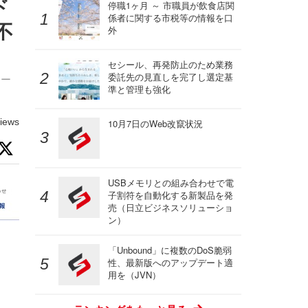
ド
停職1ヶ月 ～ 市職員が飲食店関
係者に関する市税等の情報を口
不
外
セシール、再発防止のため業務
委託先の見直しを完了し選定基
メー
準と管理も強化
iews
10月7日のWeb改竄状況
USBメモリとの組み合わせで電
子割符を自動化する新製品を発
売（日立ビジネスソリューショ
ン）
「Unbound」に複数のDoS脆弱
性、最新版へのアップデート適
用を（JVN）