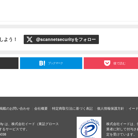
ローしよう！
@scannetsecurityをフォロー
ブックマーク
後で読む
掲載のお問い合わせ
会社概要
特定商取引法に基づく表記
個人情報保護方針
イー
ecurity は、株式会社イード（東証グロース
株式会社イードは、
するサービスです。
業者に対して付与さ
038
定を受けています。