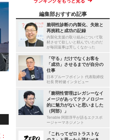
ランキングをもっと見る
編集部おすすめ記事
脆弱性診断の内製化、失敗と
再挑戦と成功の記録
内製化支援の取り組みについて取
材させて欲しいと頼んでいたのだ
が毎回返事は芳しくなかった
「守る」だけでなくお客を
「成功」させるまでが自分の
仕事
日本プルーフポイント 代表取締役
社長 野村健インタビュー
「脆弱性管理はレガシーなイ
メージがあってテクノロジー
的に魅力がないと思いました
（阿部）」
Tenable 阿部淳平が語るエクスポ
ージャーマネジメント
「これってゼロトラストな
覧：
の？」と思ったら読むべき