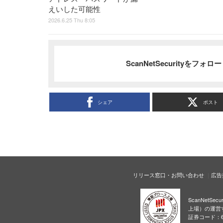
えいした可能性
2026.6.25 Thu 8:05
ScanNetSecurityをフォ
シェア
ポスト
リリース窓口・お問い合わせ
広告
ScanNetS
上場）の運営
証券コード：6