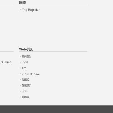
国際
The Register
Web小説
脆弱性
t Summit
JVN
IPA
JPCERT/CC
NISC
警察庁
JC3
CISA