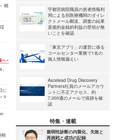
～ 精
宇都宮病院職員の患者情報利
用による別医療機関のダイレ
クトメール郵送、調査の結果
の従
直接的金銭的利益の受領が無
いことを確認
「東京アプリ」の運営に係る
コールセンター業務で1名の
個人情報漏えい
覧へ
a」
Axcelead Drug Discovery
Partners社員のメールアカウ
1日に
ントに不正アクセス、約
ショ
7,000通のメールで痕跡を確
認
n
特集・連載
脆弱性診断の内製化、失敗と
飼裕
再挑戦と成功の記録