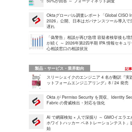
50%が回答 ～ フォーティネット調査
Oktaグローバル調査レポート「Global CISO Ins
2026」公開、日本はガバナンスツール導入で
遅れ
「偽警告」相談が再び急増 容疑者検挙後も増
が続く ～ 2026年第2四半期 IPA 情報セキュ
心相談窓口の相談状況
製品・サービス・業界動向
記
スリーシェイクのエンジニア 4 名が翻訳『実
ットフォームエンジニアリング』8 / 24 発売
Okta が Permiso Security を買収、Identity Sec
Fabric の脅威検出・対応を強化
AI で網羅検知 × 人で深掘り ～ GMOイエラエ
ホワイトハッカー ペネトレーションテスト」
始