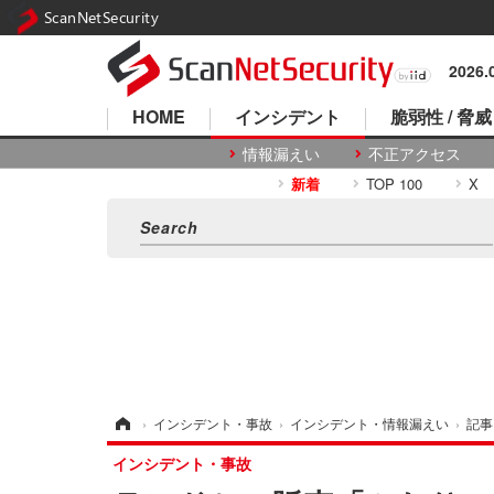
ScanNetSecurity
2026
HOME
インシデント
脆弱性 / 脅威
情報漏えい
不正アクセス
新着
TOP 100
X
ホーム
›
インシデント・事故
›
インシデント・情報漏えい
›
記事
インシデント・事故