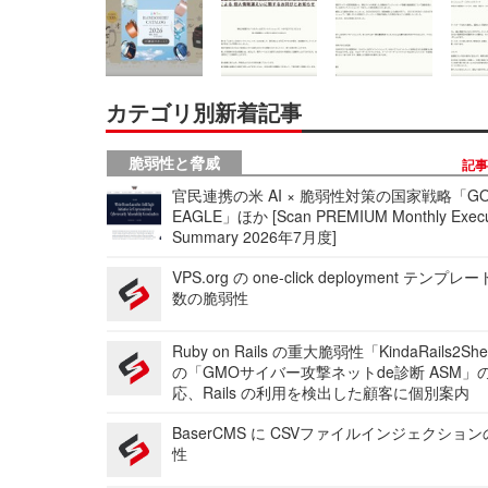
カテゴリ別新着記事
脆弱性と脅威
記
官民連携の米 AI × 脆弱性対策の国家戦略「GO
EAGLE」ほか [Scan PREMIUM Monthly Execu
Summary 2026年7月度]
VPS.org の one-click deployment テンプ
数の脆弱性
Ruby on Rails の重大脆弱性「KindaRails2Sh
の「GMOサイバー攻撃ネットde診断 ASM」
応、Rails の利用を検出した顧客に個別案内
BaserCMS に CSVファイルインジェクショ
性