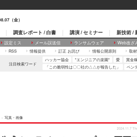
.08.07（金）
調査レポート / 白書
講演 / セミナー
新技術 /
設定ミス
メール誤送信
ランサムウェア
Web改ざ
RSS
情報提供
訂正 お詫び
情報公開原則
取材
ハッカー協会
"エンジニアの楽園"
愛
賞金
注目検索ワード
「この脆弱性は〇〇社の△△が報告した」
ペン
›
写真・画像
2024.11.7 Th