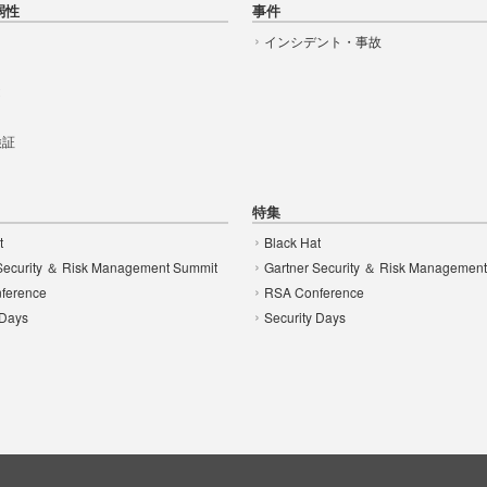
弱性
事件
インシデント・事故
t
 検証
特集
t
Black Hat
Security ＆ Risk Management Summit
Gartner Security ＆ Risk Managemen
ference
RSA Conference
 Days
Security Days