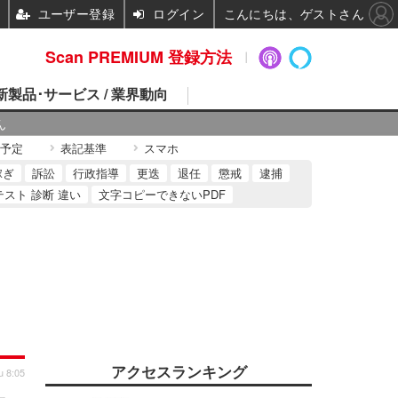
ユーザー登録
ログイン
こんにちは、ゲストさん
Scan PREMIUM 登録方法
 新製品･サービス / 業界動向
ん
予定
表記基準
スマホ
稼ぎ
訴訟
行政指導
更迭
退任
懲戒
逮捕
テスト 診断 違い
文字コピーできないPDF
アクセスランキング
u 8:05