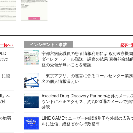
インシデント・事故
事一覧へ
記事一
LD
宇都宮病院職員の患者情報利用による別医療機
tive
ダイレクトメール郵送、調査の結果 直接的金銭
益の受領が無いことを確認
レートに複
「東京アプリ」の運営に係るコールセンター業務
名の個人情報漏えい
ell」へ
Axcelead Drug Discovery Partners社員のメー
の対
ウントに不正アクセス、約7,000通のメールで痕
確認
ンの脆弱
LINE GAMEでユーザー内部識別子を外部の広告
ルに送信、総務省から行政指導