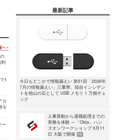
最新記事
覧へ
関の
的利
で1
今日もどこかで情報漏えい 第51回「2026年
7月の情報漏えい」三重県、陸自インシデン
トを他山の石として USB メモリ 1 万個チェ
ック
ルアカ
跡を
人事異動から退職処理までの
実務を体験 ～「Okta」ハン
ツー
ズオンワークショップ 9月11
日 大阪で開催
PR