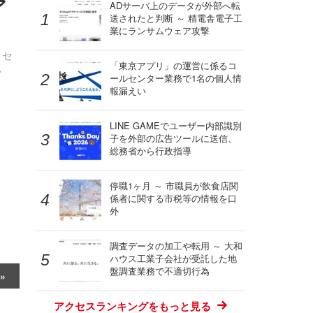
ア
ADサーバ上のデータが外部へ転
送されたと判断 ～ 精電舎電子工
業にランサムウェア攻撃
クセ
「東京アプリ」の運営に係るコ
い
ールセンター業務で1名の個人情
報漏えい
LINE GAMEでユーザー内部識別
子を外部の広告ツールに送信、
総務省から行政指導
停職1ヶ月 ～ 市職員が飲食店関
係者に関する市税等の情報を口
外
調査データの加工や転用 ～ 大和
ハウス工業子会社が受託した地
盤調査業務で不適切行為
アクセスランキングをもっと見る