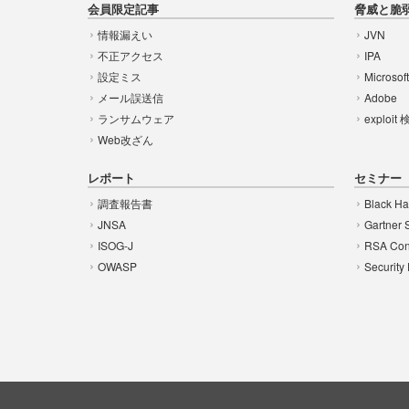
会員限定記事
脅威と脆
情報漏えい
JVN
不正アクセス
IPA
設定ミス
Microsof
メール誤送信
Adobe
ランサムウェア
exploit
Web改ざん
レポート
セミナー
調査報告書
Black Ha
JNSA
Gartner 
ISOG-J
RSA Con
OWASP
Security