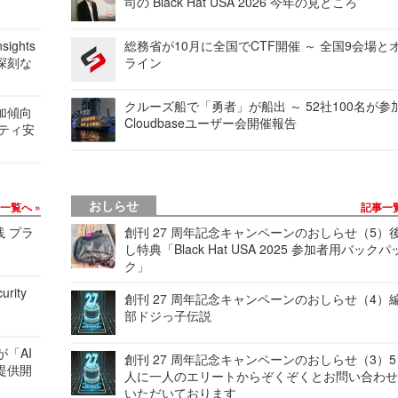
司の Black Hat USA 2026 今年の見どころ
ights
総務省が10月に全国でCTF開催 ～ 全国9会場と
深刻な
ライン
クルーズ船で「勇者」が船出 ～ 52社100名が参
加傾向
Cloudbaseユーザー会開催報告
リティ安
おしらせ
事一覧へ
記事一
践 プラ
創刊 27 周年記念キャンペーンのおしらせ（5）
し特典「Black Hat USA 2025 参加者用バックパ
ク」
urity
創刊 27 周年記念キャンペーンのおしらせ（4）
部ドジっ子伝説
が「AI
創刊 27 周年記念キャンペーンのおしらせ（3）5
提供開
人に一人のエリートからぞくぞくとお問い合わ
いただいております