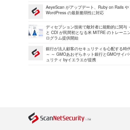
AeyeScan がアップデート、Ruby on Rails や
WordPress の最新脆弱性に対応
ディセプション技術で敵対者に能動的に関与 ～
と CDI が民間初となる米 MITRE のトレーニ
ログラム提供開始
銀行が法人顧客のセキュリティを心配する時
～ ～ GMOあおぞらネット銀行とGMOサイ
ュリティ byイエラエが提携