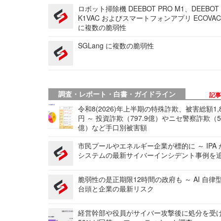
ロボット掃除機 DEEBOT PRO M1、DEEBOT
K1VAC およびスマートフォンアプリ ECOVAC
に複数の脆弱性
SGLang に複数の脆弱性
調査・レポート・白書・ガイドライン
記
令和8(2026)年上半期の特殊詐欺、被害総額1,
円 ～ 投資詐欺（797.9億）やニセ警察詐欺（50
億）など手口別被害額
市民プールやエネルギー企業が標的に ～ IPA
システムの最新サイバーインシデント事例を
脆弱性の是正期限12時間の政府も ～ AI 自律
台頭と企業の最新リスク
経営幹部や役員がサイバー攻撃後に処分を受