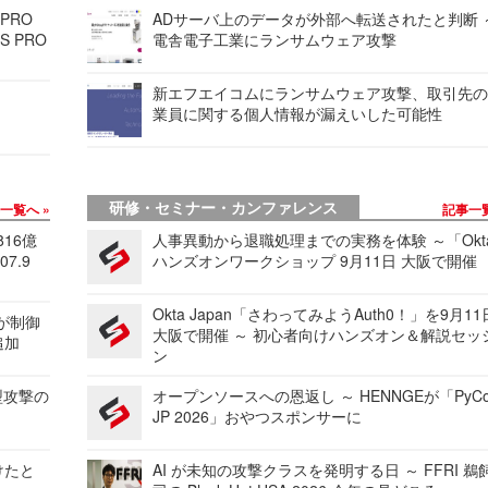
 PRO
ADサーバ上のデータが外部へ転送されたと判断 
S PRO
電舎電子工業にランサムウェア攻撃
新エフエイコムにランサムウェア攻撃、取引先
業員に関する個人情報が漏えいした可能性
研修・セミナー・カンファレンス
事一覧へ
記事一
816億
人事異動から退職処理までの実務を体験 ～「Okt
7.9
ハンズオンワークショップ 9月11日 大阪で開催
Okta Japan「さわってみようAuth0！」を9月1
 が制御
大阪で開催 ～ 初心者向けハンズオン＆解説セッ
追加
ン
型攻撃の
オープンソースへの恩返し ～ HENNGEが「PyCo
JP 2026」おやつスポンサーに
けたと
AI が未知の攻撃クラスを発明する日 ～ FFRI 鵜