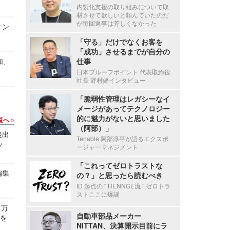
内製化支援の取り組みについて取
材させて欲しいと頼んでいたのだ
が毎回返事は芳しくなかった
オン
「守る」だけでなくお客を
「成功」させるまでが自分の
加、
仕事
日本プルーフポイント 代表取締役
社長 野村健インタビュー
「脆弱性管理はレガシーなイ
メージがあってテクノロジー
的に魅力がないと思いました
覧へ
（阿部）」
後出
Tenable 阿部淳平が語るエクスポ
ッ
ージャーマネジメント
「これってゼロトラストな
編集
の？」と思ったら読むべき
ID 起点の “ HENNGE流 ” ゼロトラ
ストここに爆誕
 万
自動車部品メーカー
せを
NITTAN、決算開示目前にラ