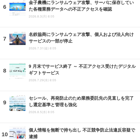
金子農機にランサムウェア攻撃、サーバに保存してい
た各種業務データへの不正アクセスを確認
2026.8.3(月) 8:05
名鉄協商にランサムウェア攻撃、個人および法人向け
サービスの一部が停止
2026.7.31(金) 8:05
9 月末でサービス終了 ～ 不正アクセス受けたデジタル
ギフトサービス
2026.7.29(水) 8:05
セシール、再発防止のため業務委託先の見直しを完了
し選定基準と管理も強化
2026.8.5(水) 8:05
個人情報を無断で持ち出し 不正競争防止法違反容疑で
逮捕