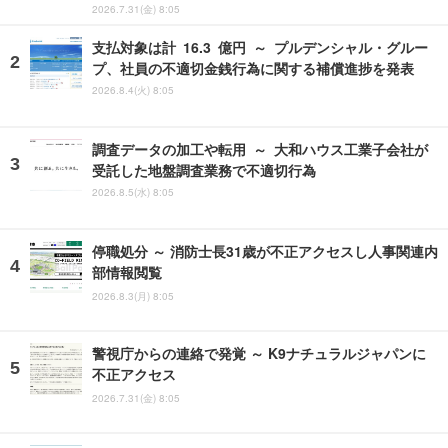
2026.7.31(金) 8:05
支払対象は計 16.3 億円 ～ プルデンシャル・グルー
プ、社員の不適切金銭行為に関する補償進捗を発表
2026.8.4(火) 8:05
調査データの加工や転用 ～ 大和ハウス工業子会社が
受託した地盤調査業務で不適切行為
2026.8.5(水) 8:05
停職処分 ～ 消防士長31歳が不正アクセスし人事関連内
部情報閲覧
2026.8.3(月) 8:05
警視庁からの連絡で発覚 ～ K9ナチュラルジャパンに
不正アクセス
2026.7.31(金) 8:05