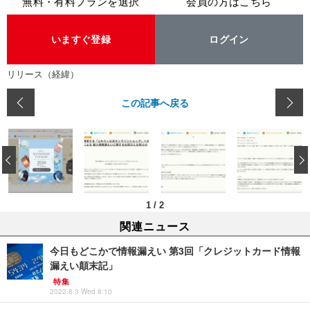
無料・有料プランを選択
会員の方はこちら
いますぐ登録
ログイン
リリース（経緯）
この記事へ戻る
‹
1
/
2
関連ニュース
今日もどこかで情報漏えい 第3回「クレジットカード情報
漏えい顛末記」
特集
2022.8.3 Wed 8:10