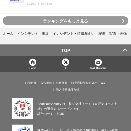
2026.7.31(金) 8:05
ランキングをもっと見る
写真・画像
ホーム
›
インシデント・事故
›
インシデント・情報漏えい
›
記事
›
TOP
Home
X
Mail Magazine
お問合せ
広告掲載
会社概要
特定商取引法に基づく表記
個人情報保護方針
ScanNetSecurity は、株式会社イード（東証グロース上
場）の運営するサービスです。
証券コード：6038
株式会社イードは、個人情報の適切な取扱いを行う事業