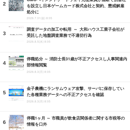
を設立し日本ゲームカード株式会社と契約、懲戒解雇
処分に
2026.7.31(金) 8:05
調査データの加工や転用 ～ 大和ハウス工業子会社が
受託した地盤調査業務で不適切行為
2026.8.5(水) 8:05
停職処分 ～ 消防士長31歳が不正アクセスし人事関連内
部情報閲覧
2026.8.3(月) 8:05
金子農機にランサムウェア攻撃、サーバに保存してい
た各種業務データへの不正アクセスを確認
2026.8.3(月) 8:05
停職1ヶ月 ～ 市職員が飲食店関係者に関する市税等の
情報を口外