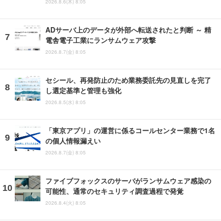
2026.8.6(木) 8:05
ADサーバ上のデータが外部へ転送されたと判断 ～ 精
電舎電子工業にランサムウェア攻撃
2026.8.7(金) 8:05
セシール、再発防止のため業務委託先の見直しを完了
し選定基準と管理も強化
2026.8.5(水) 8:05
「東京アプリ」の運営に係るコールセンター業務で1名
の個人情報漏えい
2026.8.7(金) 8:05
ファイブフォックスのサーバがランサムウェア感染の
可能性、通常のセキュリティ調査過程で発覚
2026.8.4(火) 8:05