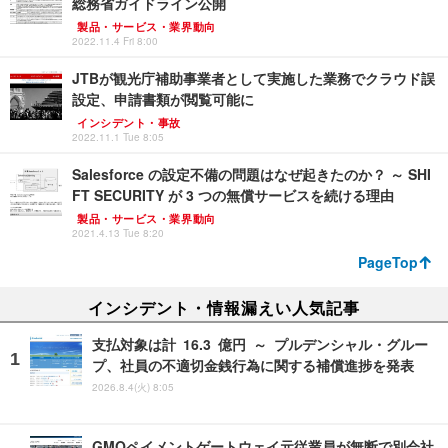
総務省ガイドライン公開
製品・サービス・業界動向
2022.11.4 Fri 8:00
JTBが観光庁補助事業者として実施した業務でクラウド誤
設定、申請書類が閲覧可能に
インシデント・事故
2022.11.1 Tue 8:05
Salesforce の設定不備の問題はなぜ起きたのか？ ～ SHI
FT SECURITY が 3 つの無償サービスを続ける理由
製品・サービス・業界動向
2021.4.13 Tue 8:20
PageTop
インシデント・情報漏えい人気記事
支払対象は計 16.3 億円 ～ プルデンシャル・グルー
プ、社員の不適切金銭行為に関する補償進捗を発表
2026.8.4(火) 8:05
GMOペイメントゲートウェイ元従業員が無断で別会社