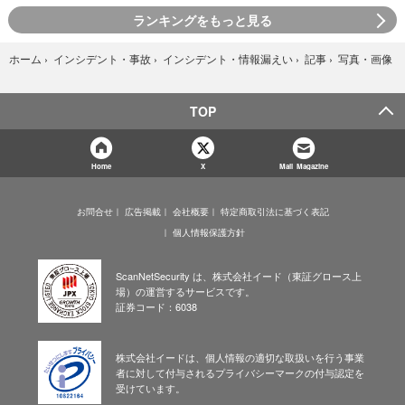
ランキングをもっと見る
写真・画像
ホーム
›
インシデント・事故
›
インシデント・情報漏えい
›
記事
›
TOP
Home
X
Mail Magazine
お問合せ
広告掲載
会社概要
特定商取引法に基づく表記
個人情報保護方針
ScanNetSecurity は、株式会社イード（東証グロース上
場）の運営するサービスです。
証券コード：6038
株式会社イードは、個人情報の適切な取扱いを行う事業
者に対して付与されるプライバシーマークの付与認定を
受けています。