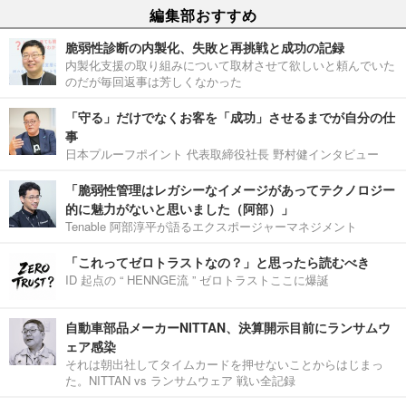
編集部おすすめ
脆弱性診断の内製化、失敗と再挑戦と成功の記録
内製化支援の取り組みについて取材させて欲しいと頼んでいた
のだが毎回返事は芳しくなかった
「守る」だけでなくお客を「成功」させるまでが自分の仕
事
日本プルーフポイント 代表取締役社長 野村健インタビュー
「脆弱性管理はレガシーなイメージがあってテクノロジー
的に魅力がないと思いました（阿部）」
Tenable 阿部淳平が語るエクスポージャーマネジメント
「これってゼロトラストなの？」と思ったら読むべき
ID 起点の “ HENNGE流 ” ゼロトラストここに爆誕
自動車部品メーカーNITTAN、決算開示目前にランサムウ
ェア感染
それは朝出社してタイムカードを押せないことからはじまっ
た。NITTAN vs ランサムウェア 戦い全記録