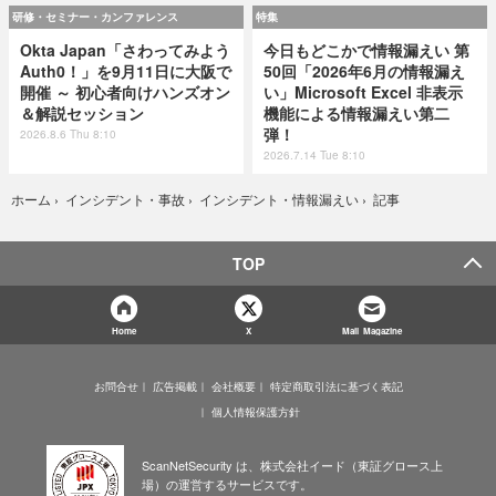
研修・セミナー・カンファレンス
特集
Okta Japan「さわってみよう
今日もどこかで情報漏えい 第
Auth0！」を9月11日に大阪で
50回「2026年6月の情報漏え
開催 ～ 初心者向けハンズオン
い」Microsoft Excel 非表示
＆解説セッション
機能による情報漏えい第二
弾！
2026.8.6 Thu 8:10
2026.7.14 Tue 8:10
記事
ホーム
›
インシデント・事故
›
インシデント・情報漏えい
›
TOP
Home
X
Mail Magazine
お問合せ
広告掲載
会社概要
特定商取引法に基づく表記
個人情報保護方針
ScanNetSecurity は、株式会社イード（東証グロース上
場）の運営するサービスです。