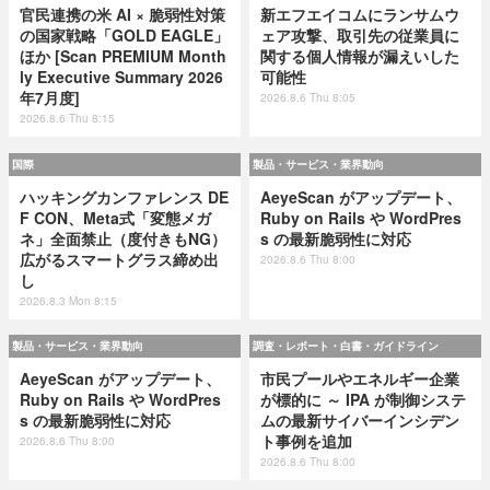
官民連携の米 AI × 脆弱性対策
新エフエイコムにランサムウ
の国家戦略「GOLD EAGLE」
ェア攻撃、取引先の従業員に
ほか [Scan PREMIUM Month
関する個人情報が漏えいした
ly Executive Summary 2026
可能性
年7月度]
2026.8.6 Thu 8:05
2026.8.6 Thu 8:15
国際
製品・サービス・業界動向
ハッキングカンファレンス DE
AeyeScan がアップデート、
F CON、Meta式「変態メガ
Ruby on Rails や WordPres
ネ」全面禁止（度付きもNG）
s の最新脆弱性に対応
広がるスマートグラス締め出
2026.8.6 Thu 8:00
し
2026.8.3 Mon 8:15
製品・サービス・業界動向
調査・レポート・白書・ガイドライン
AeyeScan がアップデート、
市民プールやエネルギー企業
Ruby on Rails や WordPres
が標的に ～ IPA が制御システ
s の最新脆弱性に対応
ムの最新サイバーインシデン
ト事例を追加
2026.8.6 Thu 8:00
2026.8.6 Thu 8:00