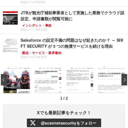
2022.11.4 Fri 8:00
JTBが観光庁補助事業者として実施した業務でクラウド誤
設定、申請書類が閲覧可能に
インシデント・事故
2022.11.1 Tue 8:05
Salesforce の設定不備の問題はなぜ起きたのか？ ～ SHI
FT SECURITY が 3 つの無償サービスを続ける理由
製品・サービス・業界動向
2021.4.13 Tue 8:20
‹
1
/
2
Xでも最新記事をチェック！
@scannetsecurityをフォロー