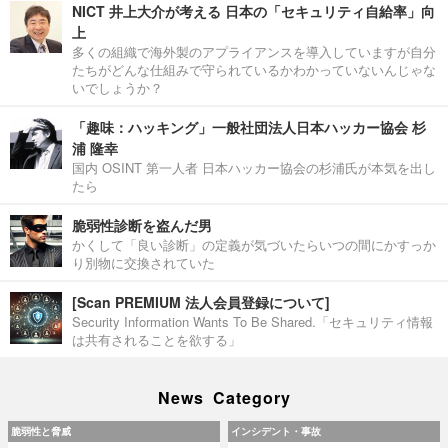
NICT 井上大介が考える 日本の「セキュリティ自給率」向
上
多くの組織で海外製のアプライアンスを導入していますが自分
たちがどんな仕組みで守られているかわかっていないんじゃな
いでしょうか？
「趣味：ハッキング」一般社団法人日本ハッカー協会 杉
浦 隆幸
国内 OSINT 第一人者 日本ハッカー協会の杉浦氏が本気を出し
たら
脆弱性診断を盗んだ男
かくして「良い診断」の定義が気づいたらいつの間にかすっか
り別物に交換されていた
[Scan PREMIUM 法人会員登録について]
Security Information Wants To Be Shared.「セキュリティ情報
は共有されることを欲する」
News Category
脆弱性と脅威
インシデント・事故