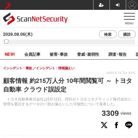
MENU
2026.08.06(木)
検索
購読
NEW!
会員記事
被害･事故
脅威･脆弱性
調査･報告
インシデント・事故
インシデント・情報漏えい
2023.5.16 Tue 8:05
顧客情報 約215万人分 10年間閲覧可 ～ トヨタ
自動車 クラウド誤設定
トヨタ自動車株式会社は5月12日、同社がトヨタコネクティッド株式会社に
管理を委託するデータの一部が漏えいした可能性について発表した。
3309
views