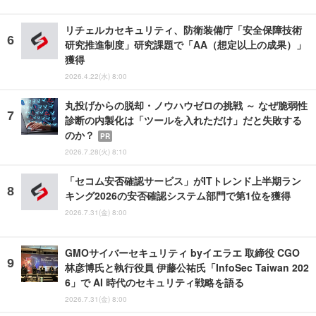
リチェルカセキュリティ、防衛装備庁「安全保障技術
研究推進制度」研究課題で「AA（想定以上の成果）」
獲得
2026.4.22(水) 8:00
丸投げからの脱却・ノウハウゼロの挑戦 ～ なぜ脆弱性
診断の内製化は「ツールを入れただけ」だと失敗する
のか？
PR
2026.7.28(火) 8:10
「セコム安否確認サービス」がITトレンド上半期ラン
キング2026の安否確認システム部門で第1位を獲得
2026.7.31(金) 8:00
GMOサイバーセキュリティ byイエラエ 取締役 CGO
林彦博氏と執行役員 伊藤公祐氏「InfoSec Taiwan 202
6」で AI 時代のセキュリティ戦略を語る
2026.7.31(金) 8:00