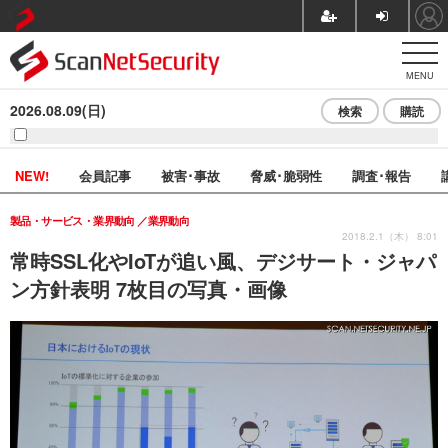
MENU
2026.08.09(日)
検索
購読
NEW!
会員記事
被害･事故
脅威･脆弱性
調査･報告
製品・サービス・業界動向
業界動向
2018.2.1（木） 8:01
常時SSL化やIoTが追い風、デジサート・ジャパ
ン方針表明 7枚目の写真・画像