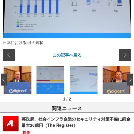
日本におけるIoTの現状
この記事へ戻る
‹
1
/
2
関連ニュース
英政府、社会インフラ企業のセキュリティ対策不備に罰金
最大26億円（The Register）
国際