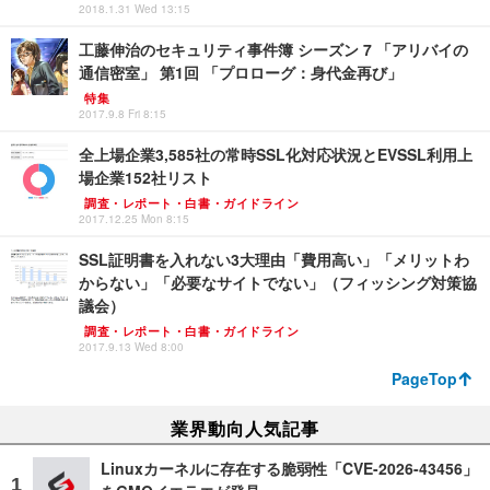
2018.1.31 Wed 13:15
工藤伸治のセキュリティ事件簿 シーズン 7 「アリバイの
通信密室」 第1回 「プロローグ：身代金再び」
特集
2017.9.8 Fri 8:15
全上場企業3,585社の常時SSL化対応状況とEVSSL利用上
場企業152社リスト
調査・レポート・白書・ガイドライン
2017.12.25 Mon 8:15
SSL証明書を入れない3大理由「費用高い」「メリットわ
からない」「必要なサイトでない」（フィッシング対策協
議会）
調査・レポート・白書・ガイドライン
2017.9.13 Wed 8:00
PageTop
業界動向人気記事
Linuxカーネルに存在する脆弱性「CVE-2026-43456」