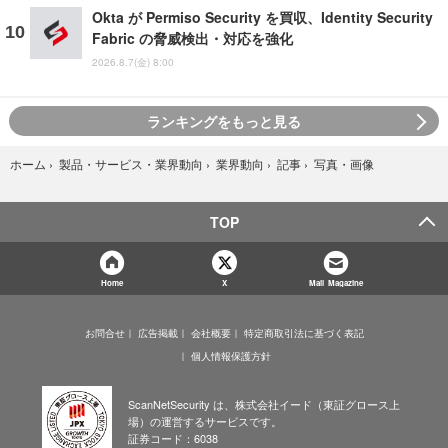
Okta が Permiso Security を買収、Identity Security
Fabric の脅威検出・対応を強化
2026.8.7(金) 8:00
ランキングをもっと見る
写真・画像
ホーム
›
製品・サービス・業界動向
›
業界動向
›
記事
›
TOP
Home
X
Mail Magazine
お問合せ
広告掲載
会社概要
特定商取引法に基づく表記
個人情報保護方針
ScanNetSecurity は、株式会社イード（東証グロース上
場）の運営するサービスです。
証券コード：6038