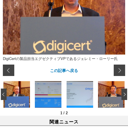
DigiCertの製品担当エグゼクティブVPであるジェレミー・ローリー氏
この記事へ戻る
‹
1
/
2
関連ニュース