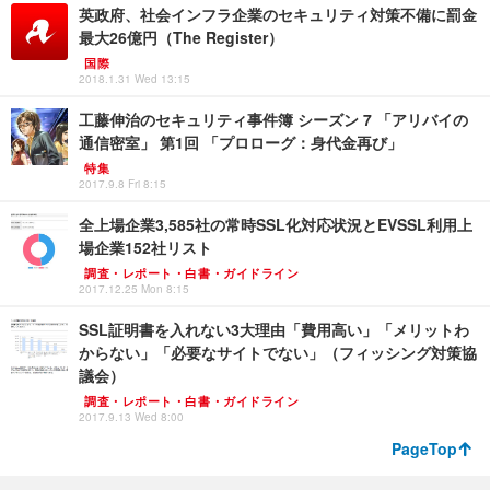
英政府、社会インフラ企業のセキュリティ対策不備に罰金
最大26億円（The Register）
国際
2018.1.31 Wed 13:15
工藤伸治のセキュリティ事件簿 シーズン 7 「アリバイの
通信密室」 第1回 「プロローグ：身代金再び」
特集
2017.9.8 Fri 8:15
全上場企業3,585社の常時SSL化対応状況とEVSSL利用上
場企業152社リスト
調査・レポート・白書・ガイドライン
2017.12.25 Mon 8:15
SSL証明書を入れない3大理由「費用高い」「メリットわ
からない」「必要なサイトでない」（フィッシング対策協
議会）
調査・レポート・白書・ガイドライン
2017.9.13 Wed 8:00
PageTop