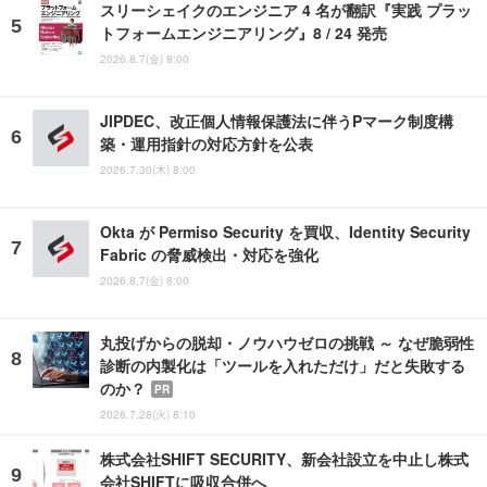
スリーシェイクのエンジニア 4 名が翻訳『実践 プラッ
トフォームエンジニアリング』8 / 24 発売
2026.8.7(金) 8:00
JIPDEC、改正個人情報保護法に伴うPマーク制度構
築・運用指針の対応方針を公表
2026.7.30(木) 8:00
Okta が Permiso Security を買収、Identity Security
Fabric の脅威検出・対応を強化
2026.8.7(金) 8:00
丸投げからの脱却・ノウハウゼロの挑戦 ～ なぜ脆弱性
診断の内製化は「ツールを入れただけ」だと失敗する
のか？
PR
2026.7.28(火) 8:10
株式会社SHIFT SECURITY、新会社設立を中止し株式
会社SHIFTに吸収合併へ