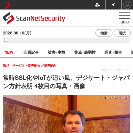
MENU
2026.08.10(月)
検索
購読
NEW!
会員記事
被害･事故
脅威･脆弱性
調査･報告
製品・サービス・業界動向
業界動向
2018.2.1（木） 8:01
常時SSL化やIoTが追い風、デジサート・ジャパ
ン方針表明 4枚目の写真・画像