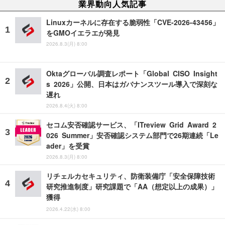
業界動向人気記事
Linuxカーネルに存在する脆弱性「CVE-2026-43456」
をGMOイエラエが発見
2026.8.3(月) 8:00
Oktaグローバル調査レポート「Global CISO Insight
s 2026」公開、日本はガバナンスツール導入で深刻な
遅れ
2026.8.4(火) 8:00
セコム安否確認サービス、「ITreview Grid Award 2
026 Summer」安否確認システム部門で26期連続「Le
ader」を受賞
2026.8.3(月) 8:00
リチェルカセキュリティ、防衛装備庁「安全保障技術
研究推進制度」研究課題で「AA（想定以上の成果）」
獲得
2026.4.22(水) 8:00