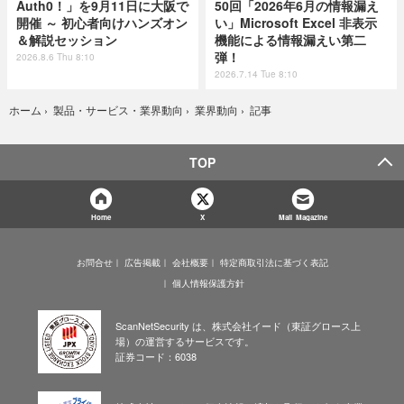
Auth0！」を9月11日に大阪で
50回「2026年6月の情報漏え
開催 ～ 初心者向けハンズオン
い」Microsoft Excel 非表示
＆解説セッション
機能による情報漏えい第二
弾！
2026.8.6 Thu 8:10
2026.7.14 Tue 8:10
記事
ホーム
›
製品・サービス・業界動向
›
業界動向
›
TOP
Home
X
Mail Magazine
お問合せ
広告掲載
会社概要
特定商取引法に基づく表記
個人情報保護方針
ScanNetSecurity は、株式会社イード（東証グロース上
場）の運営するサービスです。
証券コード：6038