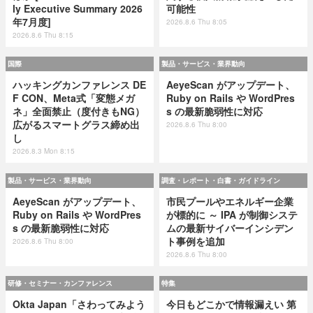
ly Executive Summary 2026
可能性
年7月度]
2026.8.6 Thu 8:05
2026.8.6 Thu 8:15
国際
製品・サービス・業界動向
ハッキングカンファレンス DE
AeyeScan がアップデート、
F CON、Meta式「変態メガ
Ruby on Rails や WordPres
ネ」全面禁止（度付きもNG）
s の最新脆弱性に対応
広がるスマートグラス締め出
2026.8.6 Thu 8:00
し
2026.8.3 Mon 8:15
製品・サービス・業界動向
調査・レポート・白書・ガイドライン
AeyeScan がアップデート、
市民プールやエネルギー企業
Ruby on Rails や WordPres
が標的に ～ IPA が制御システ
s の最新脆弱性に対応
ムの最新サイバーインシデン
ト事例を追加
2026.8.6 Thu 8:00
2026.8.6 Thu 8:00
研修・セミナー・カンファレンス
特集
Okta Japan「さわってみよう
今日もどこかで情報漏えい 第