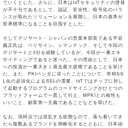
ていくとした。さらに、日本はIoTセキュリティの啓発
が不十分であるとして、認証、安全性、暗号化のバラ
ンスが取れたソリューションを展開し、日本の基準が
世界標準になることを目指すとした。
そしてデジサート・ジャパンの営業本部長である平岩
義正氏は、ベリサイン、シマンテック、そして今回の
デジサートと3社を経験しているが、今回が一番エキ
サイティングであると述べた。その理由として、日本
への投資が一番大きく過去最大規模であることを挙げ
た。また、PKIベンダに戻ったことについて、常時SS
L化の必須化によるSSLの需要、IoTではチップに対し
て起動するプログラムのコードサイニングがひとつの
プラットフォームで一貫して行え、MPKIとの相性も
いいこと、顧客第一主義であることなどを挙げた。
なお、現時点では混乱する状態なので、落ち着いてき
たら複数あるブランドを簡略化するとともに、日本由