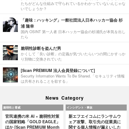
たちがどんな仕組みで守られているかわかっていないんじゃな
いでしょうか？
「趣味：ハッキング」一般社団法人日本ハッカー協会 杉
浦 隆幸
国内 OSINT 第一人者 日本ハッカー協会の杉浦氏が本気を出し
たら
脆弱性診断を盗んだ男
かくして「良い診断」の定義が気づいたらいつの間にかすっか
り別物に交換されていた
[Scan PREMIUM 法人会員登録について]
Security Information Wants To Be Shared.「セキュリティ情報
は共有されることを欲する」
News Category
脆弱性と脅威
インシデント・事故
官民連携の米 AI × 脆弱性対策
新エフエイコムにランサムウ
の国家戦略「GOLD EAGLE」
ェア攻撃、取引先の従業員に
ほか [Scan PREMIUM Month
関する個人情報が漏えいした