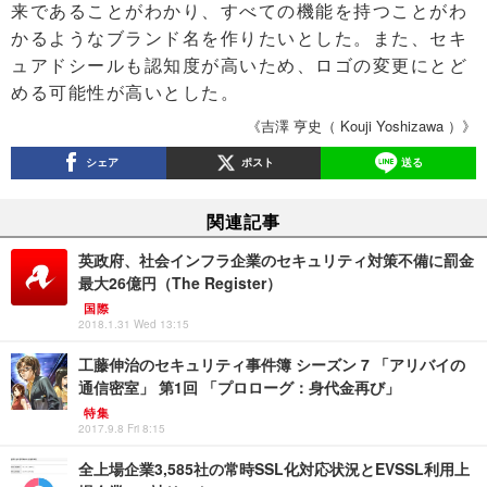
来であることがわかり、すべての機能を持つことがわ
かるようなブランド名を作りたいとした。また、セキ
ュアドシールも認知度が高いため、ロゴの変更にとど
める可能性が高いとした。
《吉澤 亨史（ Kouji Yoshizawa ）》
シェア
ポスト
送る
関連記事
英政府、社会インフラ企業のセキュリティ対策不備に罰金
最大26億円（The Register）
国際
2018.1.31 Wed 13:15
工藤伸治のセキュリティ事件簿 シーズン 7 「アリバイの
通信密室」 第1回 「プロローグ：身代金再び」
特集
2017.9.8 Fri 8:15
全上場企業3,585社の常時SSL化対応状況とEVSSL利用上