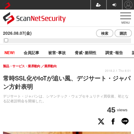
MENU
2026.08.07(金)
検索
購読
NEW!
会員記事
被害･事故
脅威･脆弱性
調査･報告
製品・サービス・業界動向
業界動向
2018.2.1 Thu 8:01
常時SSL化やIoTが追い風、デジサート・ジャパ
ン方針表明
デジサート・ジャパンは、シマンテック・ウェブセキュリティ買収後、初とな
る記者説明会を開催した。
45
views