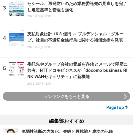
セシール、再発防止のため業務委託先の見直しを完了
し選定基準と管理も強化
2026.8.5(水) 8:05
支払対象は計 16.3 億円 ～ プルデンシャル・グルー
プ、社員の不適切金銭行為に関する補償進捗を発表
2026.8.4(火) 8:05
委託先やグループ会社の脅威をWebとメールで即座に
共有、NTTドコモビジネスが「docomo business RI
NK WANセキュリティ」に新機能
2026.8.5(水) 8:00
ランキングをもっと見る
PageTop
編集部おすすめ
脆弱性診断の内製化、失敗と再挑戦と成功の記録