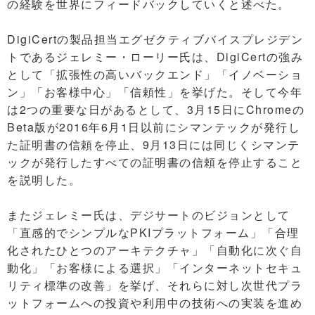
の経験を世界にフィードバックしていくと述べた。
DigiCertの製品担当エグゼクティブバイスプレジデン
トであるジェレミー・ローリー氏は、DigiCertの強み
として「拡張性の高いバックエンド」「イノベーショ
ン」「お客様中心」「信頼性」を挙げた。そして今年
は2つの重要な日があるとして、3月15日にChromeの
Beta版が2016年6月1日以前にシマンテックが発行し
た証明書の信頼を停止、9月13日には同じくシマンテ
ックが発行したすべての証明書の信頼を停止すること
を説明した。
またジェレミー氏は、デジサートのビジョンとして
「直感的でシンプルなPKIプラットフォーム」「合理
化されたひとつのアーキテクチャ」「自動化に次ぐ自
動化」「お客様による選択」「インターネットセキュ
リティ標準の改善」を挙げ、それらに対し次世代プラ
ットフォームへの投資や利用中の技術への実装を進め