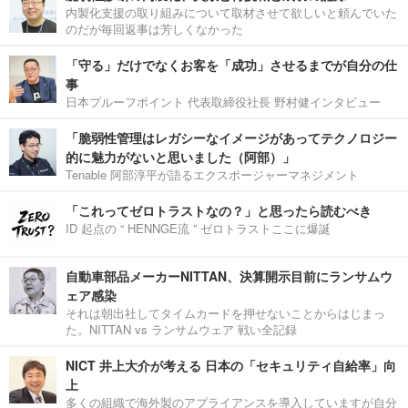
内製化支援の取り組みについて取材させて欲しいと頼んでいた
のだが毎回返事は芳しくなかった
「守る」だけでなくお客を「成功」させるまでが自分の仕
事
日本プルーフポイント 代表取締役社長 野村健インタビュー
「脆弱性管理はレガシーなイメージがあってテクノロジー
的に魅力がないと思いました（阿部）」
Tenable 阿部淳平が語るエクスポージャーマネジメント
「これってゼロトラストなの？」と思ったら読むべき
ID 起点の “ HENNGE流 ” ゼロトラストここに爆誕
自動車部品メーカーNITTAN、決算開示目前にランサムウ
ェア感染
それは朝出社してタイムカードを押せないことからはじまっ
た。NITTAN vs ランサムウェア 戦い全記録
NICT 井上大介が考える 日本の「セキュリティ自給率」向
上
多くの組織で海外製のアプライアンスを導入していますが自分