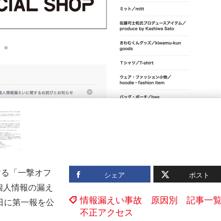
する「一撃オフ
シェア
ポスト
個人情報の漏え
情報漏えい事故 原因別 記事一
0日に第一報を公
不正アクセス