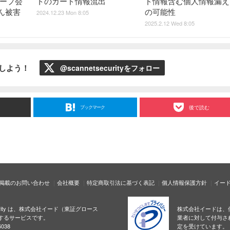
ループ会
トのカード情報流出
ド情報含む個人情報漏え
ん被害
の可能性
2024.12.23 Mon 8:05
2025.2.12 Wed 8:05
ローしよう！
@scannetsecurityをフォロー
ブックマーク
後で読む
掲載のお問い合わせ
会社概要
特定商取引法に基づく表記
個人情報保護方針
イー
ecurity は、株式会社イード（東証グロース
株式会社イードは、
するサービスです。
業者に対して付与さ
038
定を受けています。