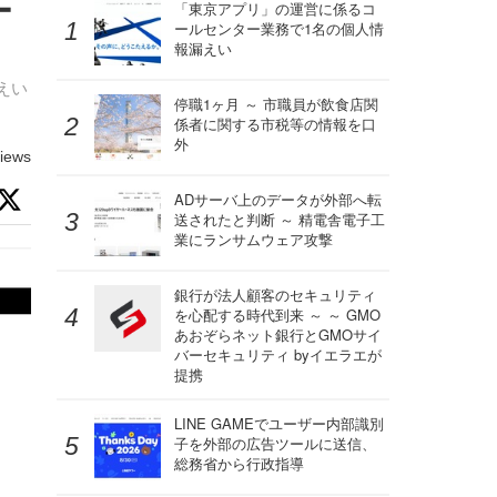
ー
「東京アプリ」の運営に係るコ
ールセンター業務で1名の個人情
報漏えい
えい
停職1ヶ月 ～ 市職員が飲食店関
係者に関する市税等の情報を口
外
iews
ADサーバ上のデータが外部へ転
送されたと判断 ～ 精電舎電子工
業にランサムウェア攻撃
銀行が法人顧客のセキュリティ
を心配する時代到来 ～ ～ GMO
あおぞらネット銀行とGMOサイ
バーセキュリティ byイエラエが
提携
LINE GAMEでユーザー内部識別
子を外部の広告ツールに送信、
総務省から行政指導