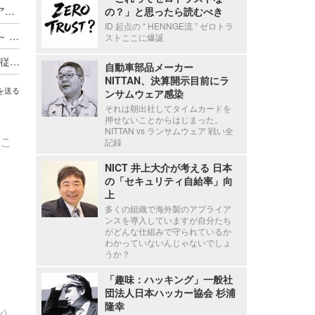
Axcelead Drug Discovery Partners社員のメールアカウントに不正アクセス、約7,000通のメールで痕跡を確認
の？」と思ったら読むべき
ID 起点の “ HENNGE流 ” ゼロトラ
ADサーバ上のデータが外部へ転送されたと判断 ～ 精電舎電子工業にランサムウェア攻撃
ストここに爆誕
新エフエイコムにランサムウェア攻撃、取引先の従業員に関する個人情報が漏えいした可能性
自動車部品メーカー
NITTAN、決算開示目前にラ
を送る
ンサムウェア感染
それは朝出社してタイムカードを
押せないことからはじまった。
NITTAN vs ランサムウェア 戦い全
こ
記録
NICT 井上大介が考える 日本
の「セキュリティ自給率」向
上
多くの組織で海外製のアプライア
ンスを導入していますが自分たち
がどんな仕組みで守られているか
わかっていないんじゃないでしょ
うか？
「趣味：ハッキング」一般社
団法人日本ハッカー協会 杉浦
隆幸
ty》