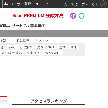
ユーザー登録
ログイン
こんにちは、ゲストさん
Scan PREMIUM 登録方法
 新製品･サービス / 業界動向
ん
予定
表記基準
スマホ
稼ぎ
訴訟
行政指導
更迭
退任
懲戒
逮捕
テスト 診断 違い
文字コピーできないPDF
アクセスランキング
i 8:05