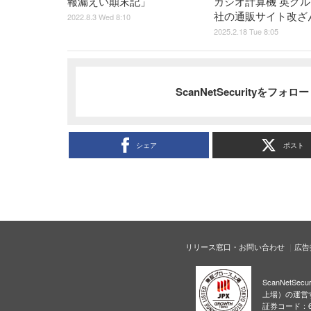
報漏えい顛末記」
カシオ計算機 英グ
社の通販サイト改ざ
2022.8.3 Wed 8:10
2025.2.18 Tue 8:05
ScanNetSecurityをフォ
シェア
ポスト
リリース窓口・お問い合わせ
広告
ScanNetS
上場）の運営
証券コード：6