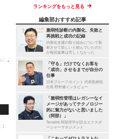
ランキングをもっと見る
編集部おすすめ記事
脆弱性診断の内製化、失敗と
再挑戦と成功の記録
内製化支援の取り組みについて取
材させて欲しいと頼んでいたのだ
が毎回返事は芳しくなかった
「守る」だけでなくお客を
「成功」させるまでが自分の
仕事
日本プルーフポイント 代表取締役
社長 野村健インタビュー
「脆弱性管理はレガシーなイ
メージがあってテクノロジー
的に魅力がないと思いました
（阿部）」
Tenable 阿部淳平が語るエクスポ
覧：
ージャーマネジメント
「これってゼロトラストな