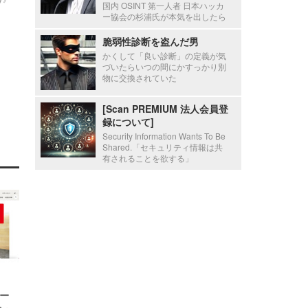
国内 OSINT 第一人者 日本ハッカ
ー協会の杉浦氏が本気を出したら
脆弱性診断を盗んだ男
かくして「良い診断」の定義が気
づいたらいつの間にかすっかり別
物に交換されていた
[Scan PREMIUM 法人会員登
録について]
Security Information Wants To Be
Shared.「セキュリティ情報は共
有されることを欲する」
ー