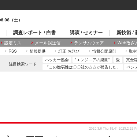
.08.08（土）
調査レポート / 白書
講演 / セミナー
新技術 /
設定ミス
メール誤送信
ランサムウェア
Web改ざ
RSS
情報提供
訂正 お詫び
情報公開原則
取材
ハッカー協会
"エンジニアの楽園"
愛
賞金
注目検索ワード
「この脆弱性は〇〇社の△△が報告した」
ペン
2025.3.6 Thu 18:41
2025.2.28 Fr