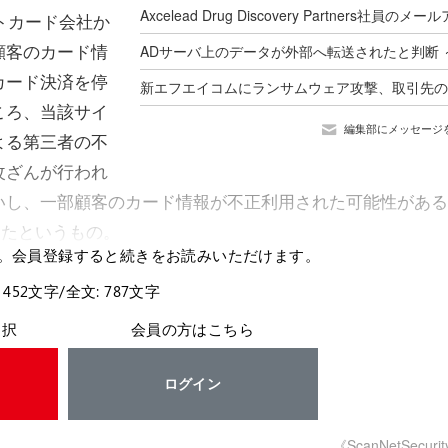
トカード会社か
顧客のカード情
カード決済を停
ころ、当該サイ
編集部にメッセージ
よる第三者の不
改ざんが行われ
いし、一部顧客のカード情報が不正利用された可能性がある
したというもの。
。会員登録すると続きをお読みいただけます。
 452文字/全文: 787文字
選択
会員の方はこちら
ログイン
《ScanNetSecuri