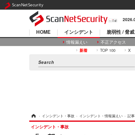
ScanNetSecurity
2026
HOME
インシデント
脆弱性 / 脅威
情報漏えい
不正アクセス
新着
TOP 100
X
ホーム
›
インシデント・事故
›
インシデント・情報漏えい
›
記事
インシデント・事故