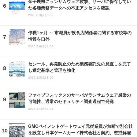
金子農機にランサムウェア攻撃、サーバに保存してい
た各種業務データへの不正アクセスを確認
2026.8.3(月) 8:05
停職1ヶ月 ～ 市職員が飲食店関係者に関する市税等の
情報を口外
2026.8.6(木) 8:05
セシール、再発防止のため業務委託先の見直しを完了
し選定基準と管理も強化
2026.8.5(水) 8:05
ファイブフォックスのサーバがランサムウェア感染の
可能性、通常のセキュリティ調査過程で発覚
2026.8.4(火) 8:05
GMOペイメントゲートウェイ元従業員が無断で別会社
を設立し日本ゲームカード株式会社と契約、懲戒解雇