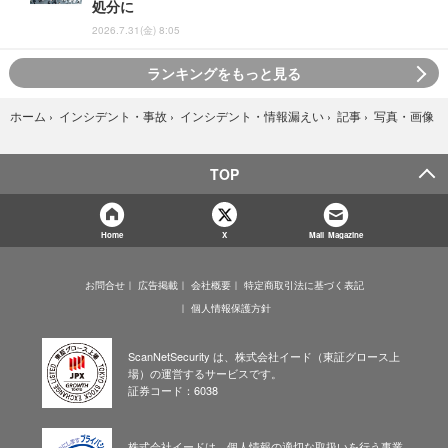
処分に
2026.7.31(金) 8:05
ランキングをもっと見る
写真・画像
ホーム
›
インシデント・事故
›
インシデント・情報漏えい
›
記事
›
TOP
Home
X
Mail Magazine
お問合せ
広告掲載
会社概要
特定商取引法に基づく表記
個人情報保護方針
ScanNetSecurity は、株式会社イード（東証グロース上
場）の運営するサービスです。
証券コード：6038
株式会社イードは、個人情報の適切な取扱いを行う事業