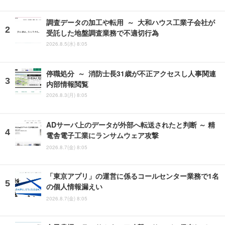
調査データの加工や転用 ～ 大和ハウス工業子会社が
受託した地盤調査業務で不適切行為
2026.8.5(水) 8:05
停職処分 ～ 消防士長31歳が不正アクセスし人事関連
内部情報閲覧
2026.8.3(月) 8:05
ADサーバ上のデータが外部へ転送されたと判断 ～ 精
電舎電子工業にランサムウェア攻撃
2026.8.7(金) 8:05
「東京アプリ」の運営に係るコールセンター業務で1名
の個人情報漏えい
2026.8.7(金) 8:05