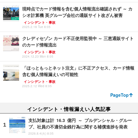
現時点でカード情報を含む個人情報流出確認されず ～ カ
シオ計算機 英グループ会社の通販サイト改ざん被害
インシデント・事故
2025.2.18 Tue 8:05
クレディセゾン カード不正使用監視中 ～ 三恵通販サイト
のカード情報流出
インシデント・事故
2024.12.23 Mon 8:05
「ほっともっとネット注文」に不正アクセス、カード情報
含む個人情報漏えいの可能性
インシデント・事故
2025.2.12 Wed 8:05
PageTop
インシデント・情報漏えい人気記事
支払対象は計 16.3 億円 ～ プルデンシャル・グルー
プ、社員の不適切金銭行為に関する補償進捗を発表
2026.8.4(火) 8:05