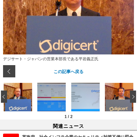
デジサート・ジャパンの営業本部長である平岩義正氏
この記事へ戻る
‹
1
/
2
関連ニュース
英政府、社会インフラ企業のセキュリティ対策不備に罰金