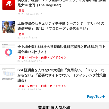
最大26億円（The Register）
国際
2018.1.31 Wed 13:15
工藤伸治のセキュリティ事件簿 シーズン 7 「アリバイの
通信密室」 第1回 「プロローグ：身代金再び」
特集
2017.9.8 Fri 8:15
全上場企業3,585社の常時SSL化対応状況とEVSSL利用上
場企業152社リスト
調査・レポート・白書・ガイドライン
2017.12.25 Mon 8:15
SSL証明書を入れない3大理由「費用高い」「メリットわ
からない」「必要なサイトでない」（フィッシング対策協
議会）
調査・レポート・白書・ガイドライン
2017.9.13 Wed 8:00
PageTop
業界動向人気記事