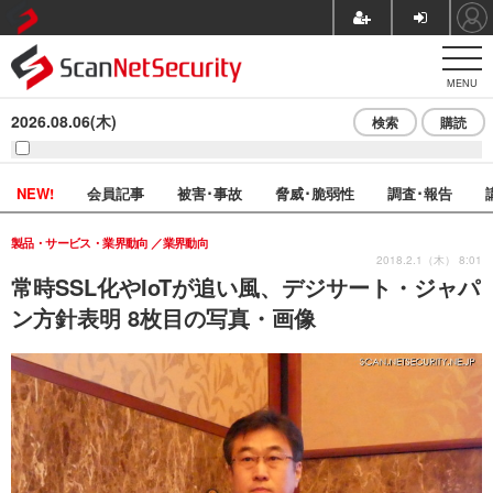
MENU
2026.08.06(木)
検索
購読
NEW!
会員記事
被害･事故
脅威･脆弱性
調査･報告
製品・サービス・業界動向
業界動向
2018.2.1（木） 8:01
常時SSL化やIoTが追い風、デジサート・ジャパ
ン方針表明 8枚目の写真・画像