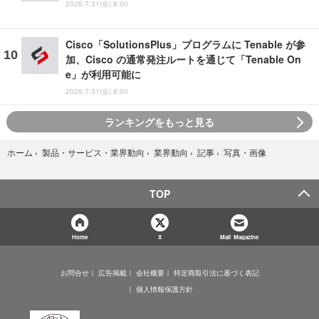
2026.7.31(金) 8:00
Cisco「SolutionsPlus」プログラムに Tenable が参
加、Cisco の通常発注ルートを通じて「Tenable On
e」が利用可能に
2026.7.31(金) 8:00
ランキングをもっと見る
写真・画像
ホーム
›
製品・サービス・業界動向
›
業界動向
›
記事
›
TOP
Home
X
Mail Magazine
お問合せ
広告掲載
会社概要
特定商取引法に基づく表記
個人情報保護方針