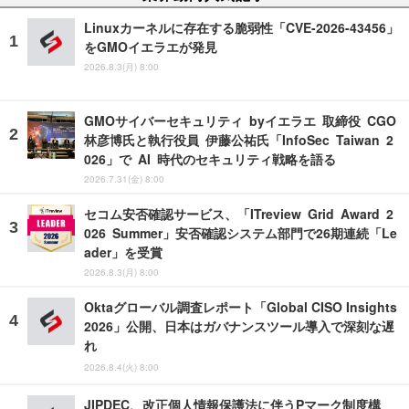
Linuxカーネルに存在する脆弱性「CVE-2026-43456」
をGMOイエラエが発見
2026.8.3(月) 8:00
GMOサイバーセキュリティ byイエラエ 取締役 CGO
林彦博氏と執行役員 伊藤公祐氏「InfoSec Taiwan 2
026」で AI 時代のセキュリティ戦略を語る
2026.7.31(金) 8:00
セコム安否確認サービス、「ITreview Grid Award 2
026 Summer」安否確認システム部門で26期連続「Le
ader」を受賞
2026.8.3(月) 8:00
Oktaグローバル調査レポート「Global CISO Insights
2026」公開、日本はガバナンスツール導入で深刻な遅
れ
2026.8.4(火) 8:00
JIPDEC、改正個人情報保護法に伴うPマーク制度構