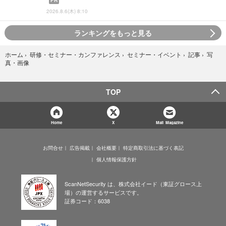
PR
2026.8.6(木) 8:10
ランキングをもっと見る
写
ホーム
›
研修・セミナー・カンファレンス
›
セミナー・イベント
›
記事
›
真・画像
TOP
Home
X
Mail Magazine
お問合せ
広告掲載
会社概要
特定商取引法に基づく表記
個人情報保護方針
ScanNetSecurity は、株式会社イード（東証グロース上
場）の運営するサービスです。
証券コード：6038