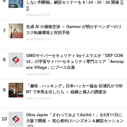
しない判断軸」解説セミナーを 8 / 24・25・26 開催
P
R
2026.8.3(月) 8:10
生成 AI の価格交渉 ～ Gartner が明かすベンダーのリ
スク転嫁構造と対抗手段
2026.7.30(木) 8:15
GMOサイバーセキュリティ byイエラエが「DEF CON
34」の宇宙サイバーセキュリティ専門エリア「Aerosp
ace Village」にブース出展
2026.8.5(水) 8:00
「趣味：ハッキング」日本ハッカー協会 杉浦氏が OSI
NT で本気を出したら ～ 組織と個人の調査法
2025.3.11(火) 8:10
Okta Japan「さわってみようAuth0！」を9月11日に
大阪で開催 ～ 初心者向けハンズオン＆解説セッション