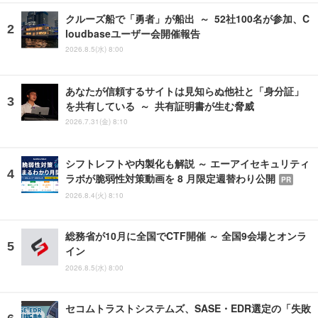
クルーズ船で「勇者」が船出 ～ 52社100名が参加、C
loudbaseユーザー会開催報告
2026.8.5(水) 8:00
あなたが信頼するサイトは見知らぬ他社と「身分証」
を共有している ～ 共有証明書が生む脅威
2026.7.31(金) 8:10
シフトレフトや内製化も解説 ～ エーアイセキュリティ
ラボが脆弱性対策動画を 8 月限定週替わり公開
PR
2026.8.4(火) 8:10
総務省が10月に全国でCTF開催 ～ 全国9会場とオンラ
イン
2026.8.5(水) 8:00
セコムトラストシステムズ、SASE・EDR選定の「失敗