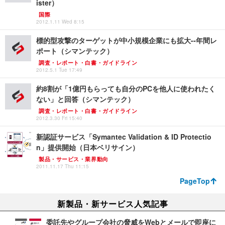
ister）
国際
2012.1.11 Wed 8:15
標的型攻撃のターゲットが中小規模企業にも拡大--年間レ
ポート（シマンテック）
調査・レポート・白書・ガイドライン
2012.5.1 Tue 17:49
約8割が「1億円もらっても自分のPCを他人に使われたく
ない」と回答（シマンテック）
調査・レポート・白書・ガイドライン
2012.3.30 Fri 15:40
新認証サービス「Symantec Validation & ID Protectio
n」提供開始（日本ベリサイン）
製品・サービス・業界動向
2011.11.17 Thu 11:15
PageTop
新製品・新サービス人気記事
委託先やグループ会社の脅威をWebとメールで即座に