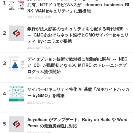
共有、NTTドコモビジネスが「docomo business RI
NK WANセキュリティ」に新機能
2026.8.5(水) 8:00
銀行が法人顧客のセキュリティを心配する時代到来 ～
～ GMOあおぞらネット銀行とGMOサイバーセキュリ
ティ byイエラエが提携
2026.8.6(木) 8:00
ディセプション技術で敵対者に能動的に関与 ～ NEC
と CDI が民間初となる米 MITRE のトレーニングプ
ログラム提供開始
2026.8.6(木) 8:00
サイバーセキュリティ特化 AI 基盤「AIホワイトハッカ
ー byGMO」を構築
2026.7.30(木) 8:00
AeyeScan がアップデート、Ruby on Rails や Word
Press の最新脆弱性に対応
2026.8.6(木) 8:00