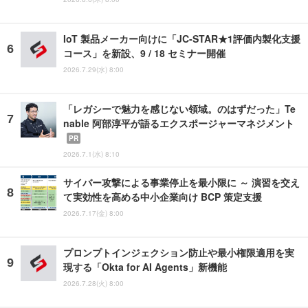
IoT 製品メーカー向けに「JC-STAR★1評価内製化支援
コース」を新設、9 / 18 セミナー開催
2026.7.29(水) 8:00
「レガシーで魅力を感じない領域。のはずだった」Te
nable 阿部淳平が語るエクスポージャーマネジメント
PR
2026.7.1(水) 8:10
サイバー攻撃による事業停止を最小限に ～ 演習を交え
て実効性を高める中小企業向け BCP 策定支援
2026.7.17(金) 8:00
プロンプトインジェクション防止や最小権限適用を実
現する「Okta for AI Agents」新機能
2026.7.28(火) 8:00