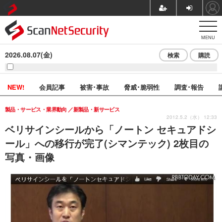
MENU
2026.08.07(金)
検索
購読
NEW!
会員記事
被害･事故
脅威･脆弱性
調査･報告
製品・サービス・業界動向
新製品・新サービス
2012.5.2（水） 12:33
ベリサインシールから「ノートン セキュアドシ
ール」への移行が完了(シマンテック) 2枚目の
写真・画像