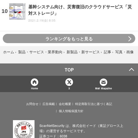
基幹システム向け、災害復旧のクラウドサービス「災
対ストレージ」
2021.2.19(金) 8:05
ランキングをもっと見る
写真・画像
ホーム
›
製品・サービス・業界動向
›
新製品・新サービス
›
記事
›
TOP
Home
X
Mail Magazine
お問合せ
広告掲載
会社概要
特定商取引法に基づく表記
個人情報保護方針
ScanNetSecurity は、株式会社イード（東証グロース上
場）の運営するサービスです。
証券コード：6038