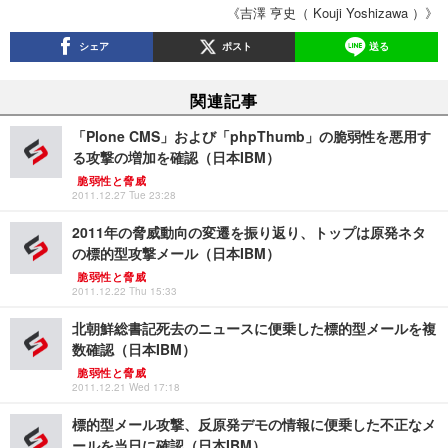
《吉澤 亨史（ Kouji Yoshizawa ）》
シェア
ポスト
送る
関連記事
「Plone CMS」および「phpThumb」の脆弱性を悪用す
る攻撃の増加を確認（日本IBM）
脆弱性と脅威
2011.12.27 Tue 23:28
2011年の脅威動向の変遷を振り返り、トップは原発ネタ
の標的型攻撃メール（日本IBM）
脆弱性と脅威
2011.12.22 Thu 15:33
北朝鮮総書記死去のニュースに便乗した標的型メールを複
数確認（日本IBM）
脆弱性と脅威
2011.12.21 Wed 17:18
標的型メール攻撃、反原発デモの情報に便乗した不正なメ
ールを当日に確認（日本IBM）