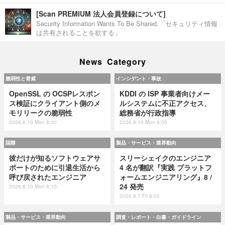
[Scan PREMIUM 法人会員登録について]
Security Information Wants To Be Shared.「セキュリティ情報
は共有されることを欲する」
News Category
脆弱性と脅威
インシデント・事故
OpenSSL の OCSPレスポン
KDDI の ISP 事業者向けメー
ス検証にクライアント側のメ
ルシステムに不正アクセス、
モリリークの脆弱性
総務省が行政指導
2026.8.10 Mon 8:00
2026.8.10 Mon 8:05
国際
製品・サービス・業界動向
彼だけが知るソフトウェアサ
スリーシェイクのエンジニア
ポートのために引退生活から
4 名が翻訳『実践 プラットフ
呼び戻されたエンジニア
ォームエンジニアリング』8 /
24 発売
2026.8.10 Mon 8:10
2026.8.7 Fri 8:00
製品・サービス・業界動向
調査・レポート・白書・ガイドライン