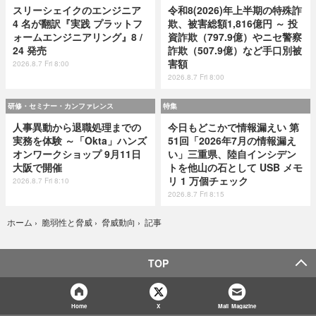
スリーシェイクのエンジニア
令和8(2026)年上半期の特殊詐
4 名が翻訳『実践 プラットフ
欺、被害総額1,816億円 ～ 投
ォームエンジニアリング』8 /
資詐欺（797.9億）やニセ警察
24 発売
詐欺（507.9億）など手口別被
害額
2026.8.7 Fri 8:00
2026.8.7 Fri 8:00
研修・セミナー・カンファレンス
特集
人事異動から退職処理までの
今日もどこかで情報漏えい 第
実務を体験 ～「Okta」ハンズ
51回「2026年7月の情報漏え
オンワークショップ 9月11日
い」三重県、陸自インシデン
大阪で開催
トを他山の石として USB メモ
リ 1 万個チェック
2026.8.7 Fri 8:10
2026.8.7 Fri 8:15
記事
ホーム
›
脆弱性と脅威
›
脅威動向
›
TOP
Home
X
Mail Magazine