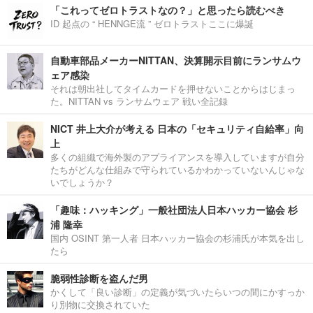
「これってゼロトラストなの？」と思ったら読むべき
ID 起点の “ HENNGE流 ” ゼロトラストここに爆誕
自動車部品メーカーNITTAN、決算開示目前にランサムウ
ェア感染
それは朝出社してタイムカードを押せないことからはじまっ
た。NITTAN vs ランサムウェア 戦い全記録
NICT 井上大介が考える 日本の「セキュリティ自給率」向
上
多くの組織で海外製のアプライアンスを導入していますが自分
たちがどんな仕組みで守られているかわかっていないんじゃな
いでしょうか？
「趣味：ハッキング」一般社団法人日本ハッカー協会 杉
浦 隆幸
国内 OSINT 第一人者 日本ハッカー協会の杉浦氏が本気を出し
たら
脆弱性診断を盗んだ男
かくして「良い診断」の定義が気づいたらいつの間にかすっか
り別物に交換されていた