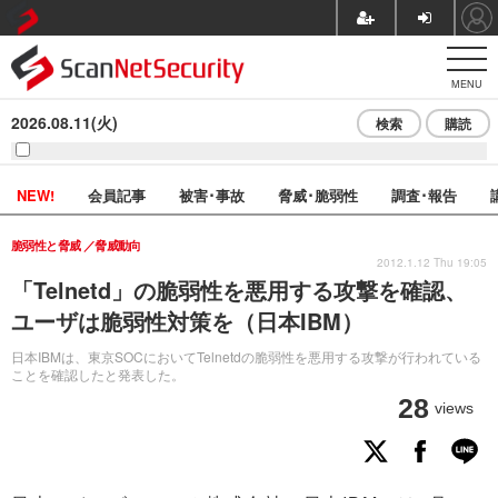
MENU
2026.08.11(火)
検索
購読
NEW!
会員記事
被害･事故
脅威･脆弱性
調査･報告
脆弱性と脅威
脅威動向
2012.1.12 Thu 19:05
「Telnetd」の脆弱性を悪用する攻撃を確認、
ユーザは脆弱性対策を（日本IBM）
日本IBMは、東京SOCにおいてTelnetdの脆弱性を悪用する攻撃が行われている
ことを確認したと発表した。
28
views