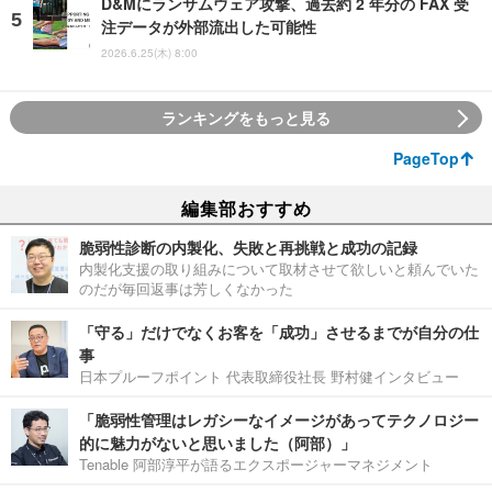
D&Mにランサムウェア攻撃、過去約 2 年分の FAX 受
注データが外部流出した可能性
2026.6.25(木) 8:00
ランキングをもっと見る
PageTop
編集部おすすめ
脆弱性診断の内製化、失敗と再挑戦と成功の記録
内製化支援の取り組みについて取材させて欲しいと頼んでいた
のだが毎回返事は芳しくなかった
「守る」だけでなくお客を「成功」させるまでが自分の仕
事
日本プルーフポイント 代表取締役社長 野村健インタビュー
「脆弱性管理はレガシーなイメージがあってテクノロジー
的に魅力がないと思いました（阿部）」
Tenable 阿部淳平が語るエクスポージャーマネジメント