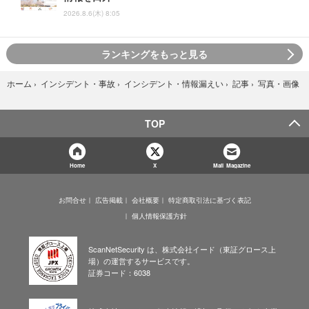
2026.8.6(木) 8:05
ランキングをもっと見る
写真・画像
ホーム
›
インシデント・事故
›
インシデント・情報漏えい
›
記事
›
TOP
Home
X
Mail Magazine
お問合せ
広告掲載
会社概要
特定商取引法に基づく表記
個人情報保護方針
ScanNetSecurity は、株式会社イード（東証グロース上
場）の運営するサービスです。
証券コード：6038