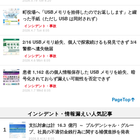
2026.5.19 Tue 8:20
町役場へ「USBメモリを拾得したのでお返しします」と綴
った手紙（ただし USB は同封されず）
インシデント・事故
2026.4.7 Tue 8:05
2/16 USBメモリ紛失、個人で探索続けるも発見できず 3/4
警察へ遺失物届
インシデント・事故
2026.4.6 Mon 8:05
患者 1,162 名の個人情報保存した USB メモリを紛失、暗
号化されておらず漏えい可能性を否定できず
インシデント・事故
2026.1.7 Wed 8:05
PageTop
インシデント・情報漏えい人気記事
支払対象は計 16.3 億円 ～ プルデンシャル・グルー
プ、社員の不適切金銭行為に関する補償進捗を発表
2026.8.4(火) 8:05