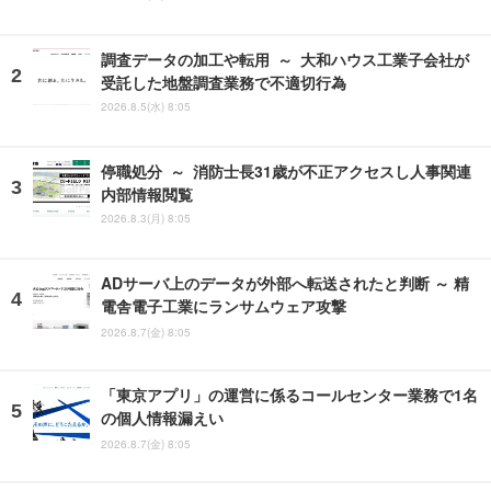
調査データの加工や転用 ～ 大和ハウス工業子会社が
受託した地盤調査業務で不適切行為
2026.8.5(水) 8:05
停職処分 ～ 消防士長31歳が不正アクセスし人事関連
内部情報閲覧
2026.8.3(月) 8:05
ADサーバ上のデータが外部へ転送されたと判断 ～ 精
電舎電子工業にランサムウェア攻撃
2026.8.7(金) 8:05
「東京アプリ」の運営に係るコールセンター業務で1名
の個人情報漏えい
2026.8.7(金) 8:05