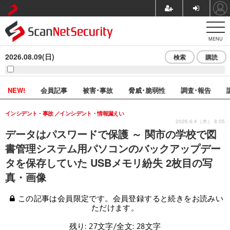
MENU
2026.08.09(日)
検索
購読
NEW!
会員記事
被害･事故
脅威･脆弱性
調査･報告
インシデント・事故
インシデント・情報漏えい
2026.6.4（木） 8:05
データはパスワードで保護 ～ 関市の学校で図
書管理システム用パソコンのバックアップデー
タを保存していた USBメモリ紛失 2枚目の写
真・画像
この記事は会員限定です。会員登録すると続きをお読みい
ただけます。
残り: 27文字/全文: 28文字