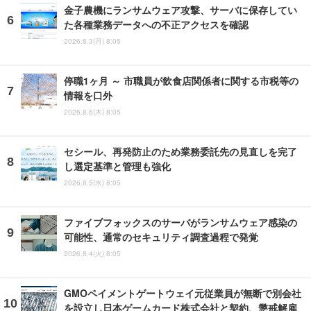
金子農機にランサムウェア攻撃、サーバに保存してい
た各種業務データへの不正アクセスを確認
2026.8.3(月) 8:05
停職1ヶ月 ～ 市職員が飲食店関係者に関する市税等の
情報を口外
2026.8.6(木) 8:05
セシール、再発防止のため業務委託先の見直しを完了
し選定基準と管理も強化
2026.8.5(水) 8:05
ファイブフォックスのサーバがランサムウェア感染の
可能性、通常のセキュリティ調査過程で発覚
2026.8.4(火) 8:05
GMOペイメントゲートウェイ元従業員が無断で別会社
を設立し日本ゲームカード株式会社と契約、懲戒解雇