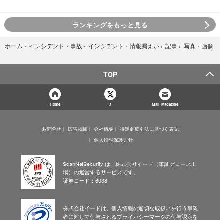
ランキングをもっと見る
写真・画像
ホーム
›
インシデント・事故
›
インシデント・情報漏えい
›
記事
›
TOP
Home
X
Mail Magazine
お問合せ
広告掲載
会社概要
特定商取引法に基づく表記
個人情報保護方針
ScanNetSecurity は、株式会社イード（東証グロース上
場）の運営するサービスです。
証券コード：6038
株式会社イードは、個人情報の適切な取扱いを行う事業
者に対して付与されるプライバシーマークの付与認定を