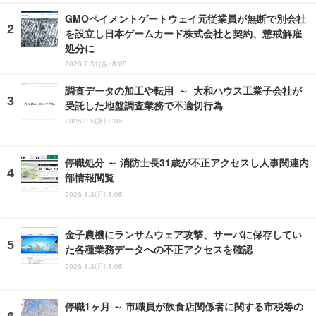
GMOペイメントゲートウェイ元従業員が無断で別会社
を設立し日本ゲームカード株式会社と契約、懲戒解雇
処分に
2026.7.31(金) 8:05
調査データの加工や転用 ～ 大和ハウス工業子会社が
受託した地盤調査業務で不適切行為
2026.8.5(水) 8:05
停職処分 ～ 消防士長31歳が不正アクセスし人事関連内
部情報閲覧
2026.8.3(月) 8:05
金子農機にランサムウェア攻撃、サーバに保存してい
た各種業務データへの不正アクセスを確認
2026.8.3(月) 8:05
停職1ヶ月 ～ 市職員が飲食店関係者に関する市税等の