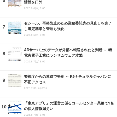
情報を口外
2026.8.6(木) 8:05
セシール、再発防止のため業務委託先の見直しを完了
し選定基準と管理も強化
2026.8.5(水) 8:05
ADサーバ上のデータが外部へ転送されたと判断 ～ 精
電舎電子工業にランサムウェア攻撃
2026.8.7(金) 8:05
警視庁からの連絡で発覚 ～ K9ナチュラルジャパンに
不正アクセス
2026.7.31(金) 8:05
「東京アプリ」の運営に係るコールセンター業務で1名
の個人情報漏えい
2026.8.7(金) 8:05