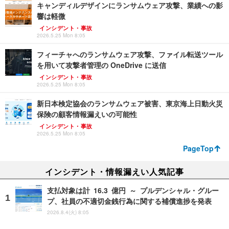
キャンディルデザインにランサムウェア攻撃、業績への影
響は軽微
インシデント・事故
2026.5.25 Mon 8:05
フィーチャへのランサムウェア攻撃、ファイル転送ツール
を用いて攻撃者管理の OneDrive に送信
インシデント・事故
2026.5.25 Mon 8:05
新日本検定協会のランサムウェア被害、東京海上日動火災
保険の顧客情報漏えいの可能性
インシデント・事故
2026.5.25 Mon 8:05
PageTop
インシデント・情報漏えい人気記事
支払対象は計 16.3 億円 ～ プルデンシャル・グルー
プ、社員の不適切金銭行為に関する補償進捗を発表
2026.8.4(火) 8:05