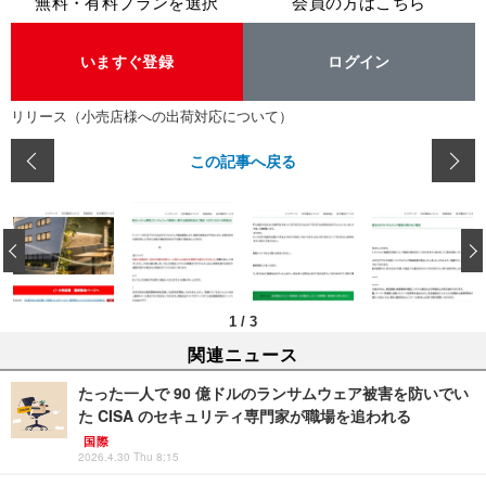
無料・有料プランを選択
会員の方はこちら
いますぐ登録
ログイン
リリース（小売店様への出荷対応について）
この記事へ戻る
‹
1
/
3
関連ニュース
たった一人で 90 億ドルのランサムウェア被害を防いでい
た CISA のセキュリティ専門家が職場を追われる
国際
2026.4.30 Thu 8:15