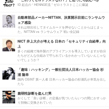
ID 起点の “ HENNGE流 ” ゼロトラストここに爆誕
自動車部品メーカーNITTAN、決算開示目前にランサムウ
ェア感染
それは朝出社してタイムカードを押せないことからはじまっ
た。NITTAN vs ランサムウェア 戦い全記録
NICT 井上大介が考える 日本の「セキュリティ自給率」向
上
多くの組織で海外製のアプライアンスを導入していますが自分
たちがどんな仕組みで守られているかわかっていないんじゃな
いでしょうか？
「趣味：ハッキング」一般社団法人日本ハッカー協会 杉
浦 隆幸
国内 OSINT 第一人者 日本ハッカー協会の杉浦氏が本気を出し
たら
脆弱性診断を盗んだ男
かくして「良い診断」の定義が気づいたらいつの間にかすっか
り別物に交換されていた