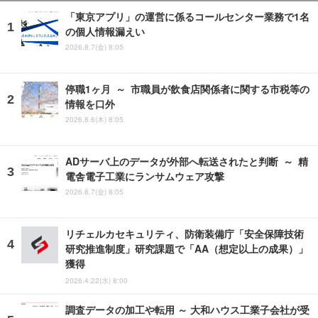
「東京アプリ」の運営に係るコールセンター業務で1名
の個人情報漏えい
2026.8.7(金) 8:05
停職1ヶ月 ～ 市職員が飲食店関係者に関する市税等の
情報を口外
2026.8.6(木) 8:05
ADサーバ上のデータが外部へ転送されたと判断 ～ 精
電舎電子工業にランサムウェア攻撃
2026.8.7(金) 8:05
リチェルカセキュリティ、防衛装備庁「安全保障技術
研究推進制度」研究課題で「AA（想定以上の成果）」
獲得
2026.4.22(水) 8:00
調査データの加工や転用 ～ 大和ハウス工業子会社が受