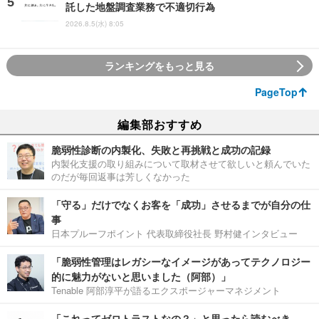
託した地盤調査業務で不適切行為
2026.8.5(水) 8:05
ランキングをもっと見る
PageTop
編集部おすすめ
脆弱性診断の内製化、失敗と再挑戦と成功の記録
内製化支援の取り組みについて取材させて欲しいと頼んでいた
のだが毎回返事は芳しくなかった
「守る」だけでなくお客を「成功」させるまでが自分の仕
事
日本プルーフポイント 代表取締役社長 野村健インタビュー
「脆弱性管理はレガシーなイメージがあってテクノロジー
的に魅力がないと思いました（阿部）」
Tenable 阿部淳平が語るエクスポージャーマネジメント
「これってゼロトラストなの？」と思ったら読むべき