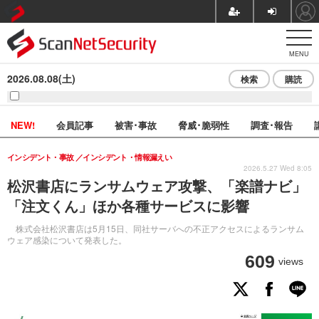
MENU
2026.08.08(土)
検索
購読
NEW!
会員記事
被害･事故
脅威･脆弱性
調査･報告
インシデント・事故
インシデント・情報漏えい
2026.5.27 Wed 8:05
松沢書店にランサムウェア攻撃、「楽譜ナビ」
「注文くん」ほか各種サービスに影響
株式会社松沢書店は5月15日、同社サーバへの不正アクセスによるランサム
ウェア感染について発表した。
609
views