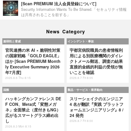
[Scan PREMIUM 法人会員登録について]
Security Information Wants To Be Shared.「セキュリティ情報
は共有されることを欲する」
News Category
脆弱性と脅威
インシデント・事故
官民連携の米 AI × 脆弱性対策
宇都宮病院職員の患者情報利
の国家戦略「GOLD EAGLE」
用による別医療機関のダイレ
ほか [Scan PREMIUM Month
クトメール郵送、調査の結果
ly Executive Summary 2026
直接的金銭的利益の受領が無
年7月度]
いことを確認
2026.8.6 Thu 8:15
2026.8.7 Fri 8:05
国際
製品・サービス・業界動向
ハッキングカンファレンス DE
スリーシェイクのエンジニア
F CON、Meta式「変態メガ
4 名が翻訳『実践 プラットフ
ネ」全面禁止（度付きもNG）
ォームエンジニアリング』8 /
広がるスマートグラス締め出
24 発売
し
2026.8.7 Fri 8:00
2026.8.3 Mon 8:15