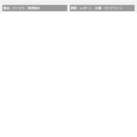
製品・サービス・業界動向
調査・レポート・白書・ガイドライン
スリーシェイクのエンジニア
令和8(2026)年上半期の特殊詐
4 名が翻訳『実践 プラットフ
欺、被害総額1,816億円 ～ 投
ォームエンジニアリング』8 /
資詐欺（797.9億）やニセ警察
24 発売
詐欺（507.9億）など手口別被
害額
2026.8.7 Fri 8:00
2026.8.7 Fri 8:00
研修・セミナー・カンファレンス
特集
人事異動から退職処理までの
今日もどこかで情報漏えい 第
実務を体験 ～「Okta」ハンズ
51回「2026年7月の情報漏え
オンワークショップ 9月11日
い」三重県、陸自インシデン
大阪で開催
トを他山の石として USB メモ
リ 1 万個チェック
2026.8.7 Fri 8:10
2026.8.7 Fri 8:15
記事
ホーム
›
インシデント・事故
›
インシデント・情報漏えい
›
TOP