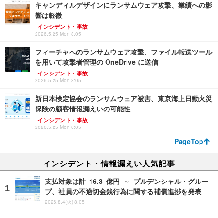
キャンディルデザインにランサムウェア攻撃、業績への影
響は軽微
インシデント・事故
2026.5.25 Mon 8:05
フィーチャへのランサムウェア攻撃、ファイル転送ツール
を用いて攻撃者管理の OneDrive に送信
インシデント・事故
2026.5.25 Mon 8:05
新日本検定協会のランサムウェア被害、東京海上日動火災
保険の顧客情報漏えいの可能性
インシデント・事故
2026.5.25 Mon 8:05
PageTop
インシデント・情報漏えい人気記事
支払対象は計 16.3 億円 ～ プルデンシャル・グルー
プ、社員の不適切金銭行為に関する補償進捗を発表
2026.8.4(火) 8:05