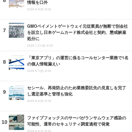
情報を口外
2026.8.6(木) 8:05
GMOペイメントゲートウェイ元従業員が無断で別会社
を設立し日本ゲームカード株式会社と契約、懲戒解雇
処分に
2026.7.31(金) 8:05
「東京アプリ」の運営に係るコールセンター業務で1名
の個人情報漏えい
2026.8.7(金) 8:05
セシール、再発防止のため業務委託先の見直しを完了
し選定基準と管理も強化
2026.8.5(水) 8:05
ファイブフォックスのサーバがランサムウェア感染の
可能性、通常のセキュリティ調査過程で発覚
2026.8.4(火) 8:05