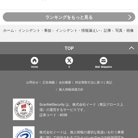
ランキングをもっと見る
写真・画像
ホーム
›
インシデント・事故
›
インシデント・情報漏えい
›
記事
›
TOP
Home
X
Mail Magazine
お問合せ
広告掲載
会社概要
特定商取引法に基づく表記
個人情報保護方針
ScanNetSecurity は、株式会社イード（東証グロース上
場）の運営するサービスです。
証券コード：6038
株式会社イードは、個人情報の適切な取扱いを行う事業
者に対して付与されるプライバシーマークの付与認定を