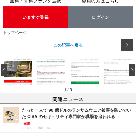
無料・有料プランを選択
会員の方はこちら
いますぐ登録
ログイン
トップページ
この記事へ戻る
‹
1
/
3
関連ニュース
たった一人で 90 億ドルのランサムウェア被害を防いでい
た CISA のセキュリティ専門家が職場を追われる
国際
2026.4.30 Thu 8:15