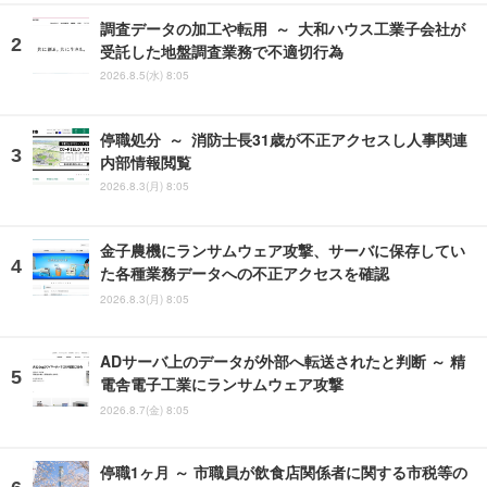
調査データの加工や転用 ～ 大和ハウス工業子会社が
受託した地盤調査業務で不適切行為
2026.8.5(水) 8:05
停職処分 ～ 消防士長31歳が不正アクセスし人事関連
内部情報閲覧
2026.8.3(月) 8:05
金子農機にランサムウェア攻撃、サーバに保存してい
た各種業務データへの不正アクセスを確認
2026.8.3(月) 8:05
ADサーバ上のデータが外部へ転送されたと判断 ～ 精
電舎電子工業にランサムウェア攻撃
2026.8.7(金) 8:05
停職1ヶ月 ～ 市職員が飲食店関係者に関する市税等の