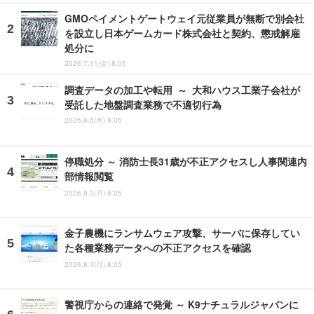
GMOペイメントゲートウェイ元従業員が無断で別会社
を設立し日本ゲームカード株式会社と契約、懲戒解雇
処分に
2026.7.31(金) 8:05
調査データの加工や転用 ～ 大和ハウス工業子会社が
受託した地盤調査業務で不適切行為
2026.8.5(水) 8:05
停職処分 ～ 消防士長31歳が不正アクセスし人事関連内
部情報閲覧
2026.8.3(月) 8:05
金子農機にランサムウェア攻撃、サーバに保存してい
た各種業務データへの不正アクセスを確認
2026.8.3(月) 8:05
警視庁からの連絡で発覚 ～ K9ナチュラルジャパンに