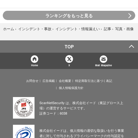
ランキングをもっと見る
写真・画像
ホーム
›
インシデント・事故
›
インシデント・情報漏えい
›
記事
›
TOP
Home
X
Mail Magazine
お問合せ
広告掲載
会社概要
特定商取引法に基づく表記
個人情報保護方針
ScanNetSecurity は、株式会社イード（東証グロース上
場）の運営するサービスです。
証券コード：6038
株式会社イードは、個人情報の適切な取扱いを行う事業
者に対して付与されるプライバシーマークの付与認定を