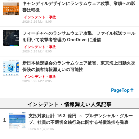
キャンディルデザインにランサムウェア攻撃、業績への影
響は軽微
インシデント・事故
2026.5.25 Mon 8:05
フィーチャへのランサムウェア攻撃、ファイル転送ツール
を用いて攻撃者管理の OneDrive に送信
インシデント・事故
2026.5.25 Mon 8:05
新日本検定協会のランサムウェア被害、東京海上日動火災
保険の顧客情報漏えいの可能性
インシデント・事故
2026.5.25 Mon 8:05
PageTop
インシデント・情報漏えい人気記事
支払対象は計 16.3 億円 ～ プルデンシャル・グルー
プ、社員の不適切金銭行為に関する補償進捗を発表
2026.8.4(火) 8:05