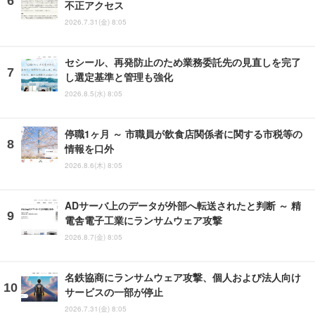
不正アクセス
2026.7.31(金) 8:05
セシール、再発防止のため業務委託先の見直しを完了
し選定基準と管理も強化
2026.8.5(水) 8:05
停職1ヶ月 ～ 市職員が飲食店関係者に関する市税等の
情報を口外
2026.8.6(木) 8:05
ADサーバ上のデータが外部へ転送されたと判断 ～ 精
電舎電子工業にランサムウェア攻撃
2026.8.7(金) 8:05
名鉄協商にランサムウェア攻撃、個人および法人向け
サービスの一部が停止
2026.7.31(金) 8:05