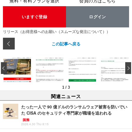
無料・有料プランを選択
会員の方はこちら
いますぐ登録
ログイン
リリース（お得意様へのお願い（スムーズな発注について））
この記事へ戻る
‹
1
/
3
関連ニュース
たった一人で 90 億ドルのランサムウェア被害を防いでい
た CISA のセキュリティ専門家が職場を追われる
国際
2026.4.30 Thu 8:15