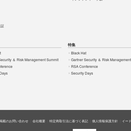
t
 検証
特集
t
Black Hat
Security ＆ Risk Management Summit
Gartner Security ＆ Risk Managemen
ference
RSA Conference
 Days
Security Days
掲載のお問い合わせ
会社概要
特定商取引法に基づく表記
個人情報保護方針
イー