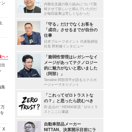
オン
内製化支援の取り組みについて取
材させて欲しいと頼んでいたのだ
が毎回返事は芳しくなかった
加、
「守る」だけでなくお客を
「成功」させるまでが自分の
仕事
日本プルーフポイント 代表取締役
社長 野村健インタビュー
覧へ
「脆弱性管理はレガシーなイ
メージがあってテクノロジー
後出
的に魅力がないと思いました
ッ
（阿部）」
Tenable 阿部淳平が語るエクスポ
ージャーマネジメント
編集
「これってゼロトラストな
の？」と思ったら読むべき
 万
ID 起点の “ HENNGE流 ” ゼロトラ
ストここに爆誕
せを
自動車部品メーカー
 X
NITTAN、決算開示目前にラ