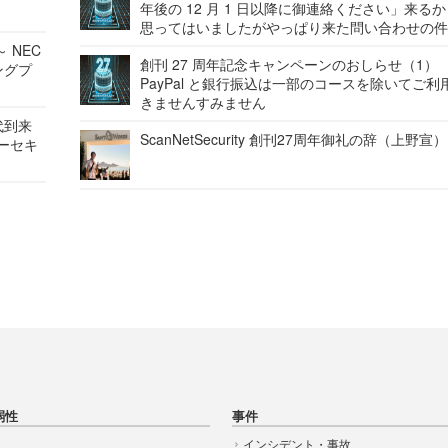
年後の 12 月 1 日以降に御連絡ください」来る
思ってはいましたがやっぱり来た問い合わせの
 NEC
創刊 27 周年記念キャンペーンのおしらせ（1）
ングプ
PayPal と銀行振込は一部のコースを除いてご利
きませんすみません
代到来
ScanNetSecurity 創刊27周年御礼の辞（上野宣）
バーセキ
弱性
事件
インシデント・事故