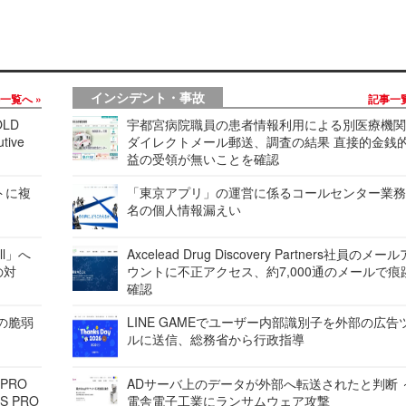
インシデント・事故
事一覧へ
記事一
LD
宇都宮病院職員の患者情報利用による別医療機
tive
ダイレクトメール郵送、調査の結果 直接的金銭
益の受領が無いことを確認
レートに複
「東京アプリ」の運営に係るコールセンター業務
名の個人情報漏えい
ell」へ
Axcelead Drug Discovery Partners社員のメー
の対
ウントに不正アクセス、約7,000通のメールで痕
確認
ンの脆弱
LINE GAMEでユーザー内部識別子を外部の広告
ルに送信、総務省から行政指導
 PRO
ADサーバ上のデータが外部へ転送されたと判断 
S PRO
電舎電子工業にランサムウェア攻撃