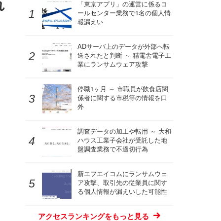
れ
「東京アプリ」の運営に係るコ
ールセンター業務で1名の個人情
報漏えい
ADサーバ上のデータが外部へ転
送されたと判断 ～ 精電舎電子工
業にランサムウェア攻撃
停職1ヶ月 ～ 市職員が飲食店関
係者に関する市税等の情報を口
外
調査データの加工や転用 ～ 大和
ハウス工業子会社が受託した地
盤調査業務で不適切行為
新エフエイコムにランサムウェ
ア攻撃、取引先の従業員に関す
る個人情報が漏えいした可能性
アクセスランキングをもっと見る