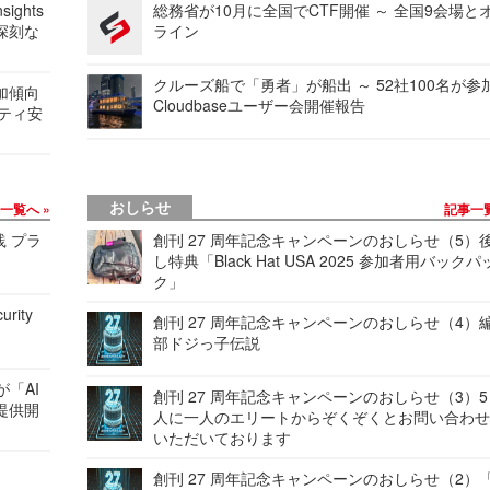
ights
総務省が10月に全国でCTF開催 ～ 全国9会場と
深刻な
ライン
クルーズ船で「勇者」が船出 ～ 52社100名が参
加傾向
Cloudbaseユーザー会開催報告
リティ安
おしらせ
事一覧へ
記事一
践 プラ
創刊 27 周年記念キャンペーンのおしらせ（5）
し特典「Black Hat USA 2025 参加者用バックパ
ク」
urity
創刊 27 周年記念キャンペーンのおしらせ（4）
部ドジっ子伝説
が「AI
創刊 27 周年記念キャンペーンのおしらせ（3）5
提供開
人に一人のエリートからぞくぞくとお問い合わ
いただいております
創刊 27 周年記念キャンペーンのおしらせ（2）「