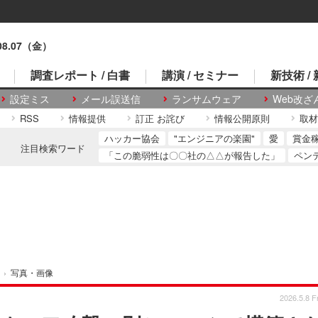
.08.07（金）
調査レポート / 白書
講演 / セミナー
新技術 /
設定ミス
メール誤送信
ランサムウェア
Web改ざ
RSS
情報提供
訂正 お詫び
情報公開原則
取材
ハッカー協会
"エンジニアの楽園"
愛
賞金
注目検索ワード
「この脆弱性は〇〇社の△△が報告した」
ペン
›
写真・画像
2026.5.8 Fr