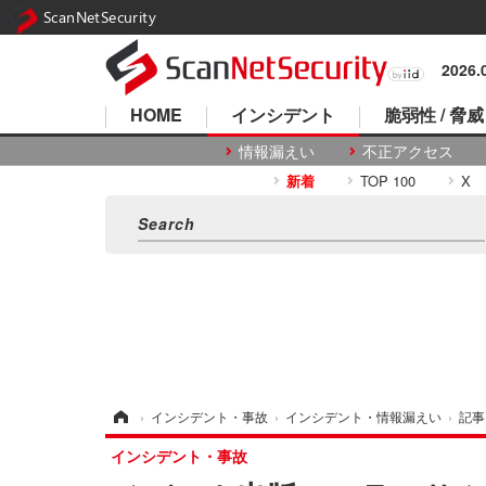
ScanNetSecurity
2026
HOME
インシデント
脆弱性 / 脅威
情報漏えい
不正アクセス
新着
TOP 100
X
ホーム
›
インシデント・事故
›
インシデント・情報漏えい
›
記事
インシデント・事故