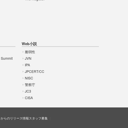
Web小説
脆弱性
t Summit
JVN
IPA
JPCERT/CC
NISC
警察庁
JC3
CISA
ドからのリリース情報
スタッフ募集