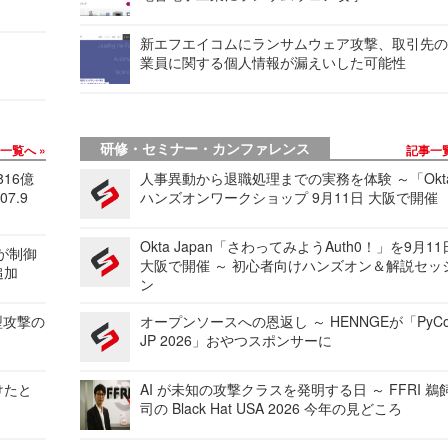
新エフエイコムにランサムウェア攻撃、取引先
業員に関する個人情報が漏えいした可能性
研修・セミナー・カンファレンス
事一覧へ
記事一
816億
人事異動から退職処理までの実務を体験 ～「Okt
7.9
ハンズオンワークショップ 9月11日 大阪で開催
Okta Japan「さわってみようAuth0！」を9月1
 が制御
大阪で開催 ～ 初心者向けハンズオン＆解説セッ
追加
ン
型攻撃の
オープンソースへの恩返し ～ HENNGEが「PyCo
JP 2026」おやつスポンサーに
けたと
AI が未知の攻撃クラスを発明する日 ～ FFRI 鵜
司の Black Hat USA 2026 今年の見どころ