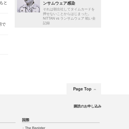
かもと
ンサムウェア感染
件
それは朝出社してタイムカードを
押せないことからはじまった。
NITTAN vs ランサムウェア 戦い全
記録
用で
Page Top
購読のお申し込み
国際
The Register