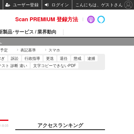
ユーザー登録
ログイン
こんにちは、ゲストさん
Scan PREMIUM 登録方法
 新製品･サービス / 業界動向
ん
予定
表記基準
スマホ
稼ぎ
訴訟
行政指導
更迭
退任
懲戒
逮捕
テスト 診断 違い
文字コピーできないPDF
アクセスランキング
i 8:05