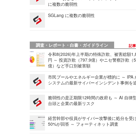
に複数の脆弱性
SGLang に複数の脆弱性
調査・レポート・白書・ガイドライン
記
令和8(2026)年上半期の特殊詐欺、被害総額1,
円 ～ 投資詐欺（797.9億）やニセ警察詐欺（50
億）など手口別被害額
市民プールやエネルギー企業が標的に ～ IPA
システムの最新サイバーインシデント事例を
脆弱性の是正期限12時間の政府も ～ AI 自律
台頭と企業の最新リスク
経営幹部や役員がサイバー攻撃後に処分を受
50%が回答 ～ フォーティネット調査