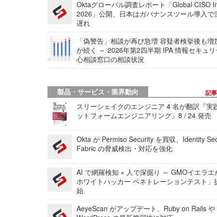
Oktaグローバル調査レポート「Global CISO Ins
2026」公開、日本はガバナンスツール導入で
遅れ
「偽警告」相談が再び急増 容疑者検挙後も増
が続く ～ 2026年第2四半期 IPA 情報セキュ
心相談窓口の相談状況
製品・サービス・業界動向
記
スリーシェイクのエンジニア 4 名が翻訳『実
ットフォームエンジニアリング』8 / 24 発売
Okta が Permiso Security を買収、Identity Sec
Fabric の脅威検出・対応を強化
AI で網羅検知 × 人で深掘り ～ GMOイエラエ
ホワイトハッカー ペネトレーションテスト」
始
AeyeScan がアップデート、Ruby on Rails や