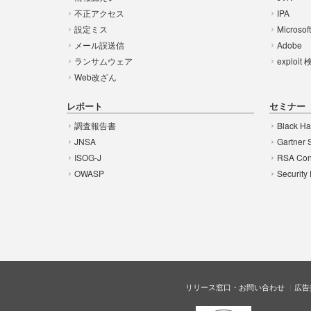
不正アクセス
IPA
設定ミス
Microsof
メール誤送信
Adobe
ランサムウェア
exploit
Web改ざん
レポート
セミナー
調査報告書
Black Ha
JNSA
Gartner 
ISOG-J
RSA Con
OWASP
Security
リリース窓口・お問い合わせ
広告