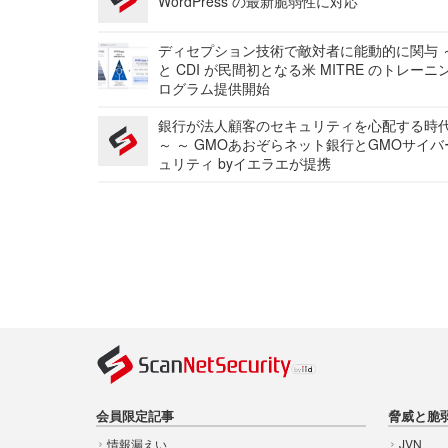
WordPress の最新脆弱性に対応
ディセプション技術で敵対者に能動的に関与 ～
と CDI が民間初となる米 MITRE のトレーニ
ログラム提供開始
銀行が法人顧客のセキュリティを心配する時
～ ～ GMOあおぞらネット銀行とGMOサイ
ュリティ byイエラエが提携
会員限定記事
脅威と脆
情報漏えい
JVN