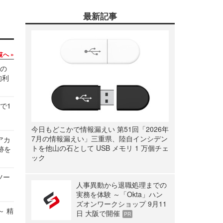
最新記事
覧へ
関の
的利
で1
今日もどこかで情報漏えい 第51回「2026年
7月の情報漏えい」三重県、陸自インシデン
ルアカ
トを他山の石として USB メモリ 1 万個チェ
跡を
ック
ツー
人事異動から退職処理までの
実務を体験 ～「Okta」ハン
ズオンワークショップ 9月11
～ 精
日 大阪で開催
PR