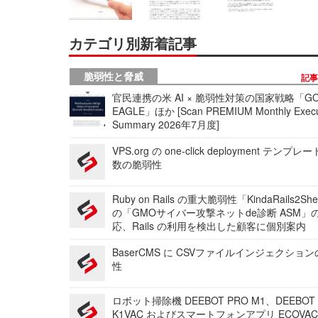
カテゴリ別新着記事
脆弱性と脅威
記
官民連携の米 AI × 脆弱性対策の国家戦略「GO
EAGLE」ほか [Scan PREMIUM Monthly Execu
Summary 2026年7月度]
VPS.org の one-click deployment テンプ
数の脆弱性
Ruby on Rails の重大脆弱性「KindaRails2Sh
の「GMOサイバー攻撃ネットde診断 ASM」
応、Rails の利用を検出した顧客に個別案内
BaserCMS に CSVファイルインジェクショ
性
ロボット掃除機 DEEBOT PRO M1、DEEBOT
K1VAC およびスマートフォンアプリ ECOVAC