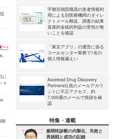
宇都宮病院職員の患者情報利
の従
用による別医療機関のダイレ
クトメール郵送、調査の結果
直接的金銭的利益の受領が無
いことを確認
「東京アプリ」の運営に係る
覧へ
コールセンター業務で1名の
a」
個人情報漏えい
1日に
Axcelead Drug Discovery
ショ
Partners社員のメールアカウ
ントに不正アクセス、約
7,000通のメールで痕跡を確
n
認
特集・連載
飼裕
脆弱性診断の内製化、失敗と
再挑戦と成功の記録