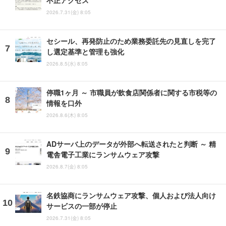
不正アクセス
2026.7.31(金) 8:05
セシール、再発防止のため業務委託先の見直しを完了
し選定基準と管理も強化
2026.8.5(水) 8:05
停職1ヶ月 ～ 市職員が飲食店関係者に関する市税等の
情報を口外
2026.8.6(木) 8:05
ADサーバ上のデータが外部へ転送されたと判断 ～ 精
電舎電子工業にランサムウェア攻撃
2026.8.7(金) 8:05
名鉄協商にランサムウェア攻撃、個人および法人向け
サービスの一部が停止
2026.7.31(金) 8:05