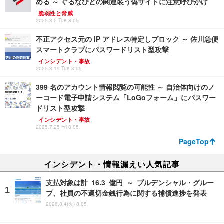
める ～ ぐるなびとの関連装う偽サイトに注意呼びかけ
脆弱性と脅威
2025.8.5 Tue 8:05
不正アクセス元の IP アドレス特定しブロック ～ 佐川急便
スマートクラブにパスワードリスト型攻撃
インシデント・事故
2025.8.19 Tue 8:05
399 名のアカウント情報閲覧の可能性 ～ 自治体向けのノ
ーコード電子申請システム「LoGoフォーム」にパスワー
ドリスト型攻撃
インシデント・事故
2025.7.25 Fri 8:05
PageTop
インシデント・情報漏えい人気記事
支払対象は計 16.3 億円 ～ プルデンシャル・グルー
プ、社員の不適切金銭行為に関する補償進捗を発表
2026.8.4(火) 8:05