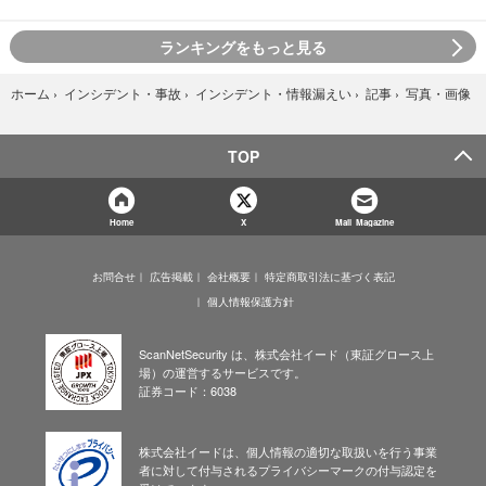
ランキングをもっと見る
写真・画像
ホーム
›
インシデント・事故
›
インシデント・情報漏えい
›
記事
›
TOP
Home
X
Mail Magazine
お問合せ
広告掲載
会社概要
特定商取引法に基づく表記
個人情報保護方針
ScanNetSecurity は、株式会社イード（東証グロース上
場）の運営するサービスです。
証券コード：6038
株式会社イードは、個人情報の適切な取扱いを行う事業
者に対して付与されるプライバシーマークの付与認定を