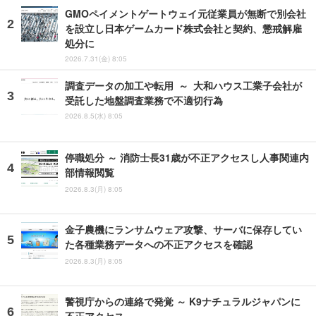
GMOペイメントゲートウェイ元従業員が無断で別会社
を設立し日本ゲームカード株式会社と契約、懲戒解雇
処分に
2026.7.31(金) 8:05
調査データの加工や転用 ～ 大和ハウス工業子会社が
受託した地盤調査業務で不適切行為
2026.8.5(水) 8:05
停職処分 ～ 消防士長31歳が不正アクセスし人事関連内
部情報閲覧
2026.8.3(月) 8:05
金子農機にランサムウェア攻撃、サーバに保存してい
た各種業務データへの不正アクセスを確認
2026.8.3(月) 8:05
警視庁からの連絡で発覚 ～ K9ナチュラルジャパンに