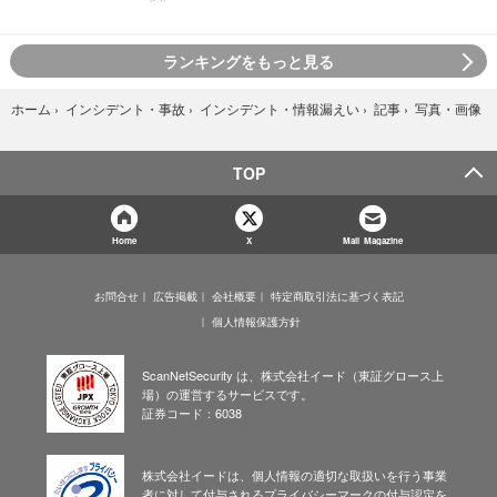
ランキングをもっと見る
写真・画像
ホーム
›
インシデント・事故
›
インシデント・情報漏えい
›
記事
›
TOP
Home
X
Mail Magazine
お問合せ
広告掲載
会社概要
特定商取引法に基づく表記
個人情報保護方針
ScanNetSecurity は、株式会社イード（東証グロース上
場）の運営するサービスです。
証券コード：6038
株式会社イードは、個人情報の適切な取扱いを行う事業
者に対して付与されるプライバシーマークの付与認定を