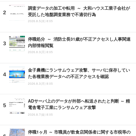
調査データの加工や転用 ～ 大和ハウス工業子会社が
受託した地盤調査業務で不適切行為
2026.8.5(水) 8:05
停職処分 ～ 消防士長31歳が不正アクセスし人事関連
内部情報閲覧
2026.8.3(月) 8:05
金子農機にランサムウェア攻撃、サーバに保存してい
た各種業務データへの不正アクセスを確認
2026.8.3(月) 8:05
ADサーバ上のデータが外部へ転送されたと判断 ～ 精
電舎電子工業にランサムウェア攻撃
2026.8.7(金) 8:05
停職1ヶ月 ～ 市職員が飲食店関係者に関する市税等の