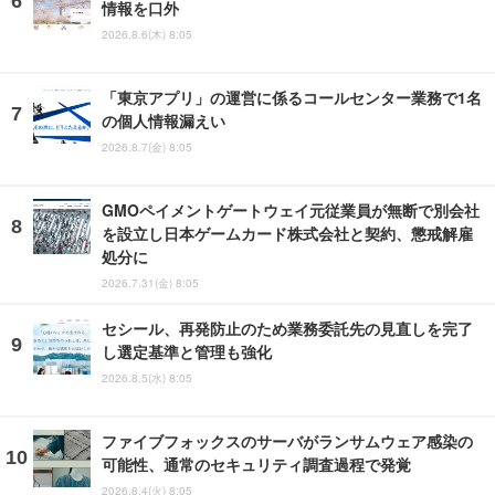
情報を口外
2026.8.6(木) 8:05
「東京アプリ」の運営に係るコールセンター業務で1名
の個人情報漏えい
2026.8.7(金) 8:05
GMOペイメントゲートウェイ元従業員が無断で別会社
を設立し日本ゲームカード株式会社と契約、懲戒解雇
処分に
2026.7.31(金) 8:05
セシール、再発防止のため業務委託先の見直しを完了
し選定基準と管理も強化
2026.8.5(水) 8:05
ファイブフォックスのサーバがランサムウェア感染の
可能性、通常のセキュリティ調査過程で発覚
2026.8.4(火) 8:05