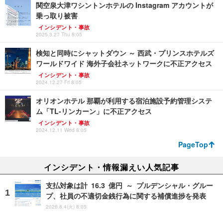
関空泉大津ワシントンホテルの Instagram アカウントが
乗っ取り被害
インシデント・事故
2025.3.27 Thu 8:05
検知と同時にシャットダウン ～ 西武・プリンスホテルズ
ワールドワイド 海外子会社ネットワークに不正アクセス
インシデント・事故
2024.12.27 Fri 8:05
オリオンホテル 那覇が利用する宿泊施設予約管理システ
ム「TL-リンカーン」に不正アクセス
インシデント・事故
2024.12.11 Wed 8:05
PageTop
インシデント・情報漏えい人気記事
支払対象は計 16.3 億円 ～ プルデンシャル・グルー
プ、社員の不適切金銭行為に関する補償進捗を発表
2026.8.4(火) 8:05