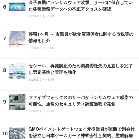
金子農機にランサムウェア攻撃、サーバに保存してい
た各種業務データへの不正アクセスを確認
2026.8.3(月) 8:05
停職1ヶ月 ～ 市職員が飲食店関係者に関する市税等の
情報を口外
2026.8.6(木) 8:05
セシール、再発防止のため業務委託先の見直しを完了
し選定基準と管理も強化
2026.8.5(水) 8:05
ファイブフォックスのサーバがランサムウェア感染の
可能性、通常のセキュリティ調査過程で発覚
2026.8.4(火) 8:05
GMOペイメントゲートウェイ元従業員が無断で別会社
を設立し日本ゲームカード株式会社と契約、懲戒解雇