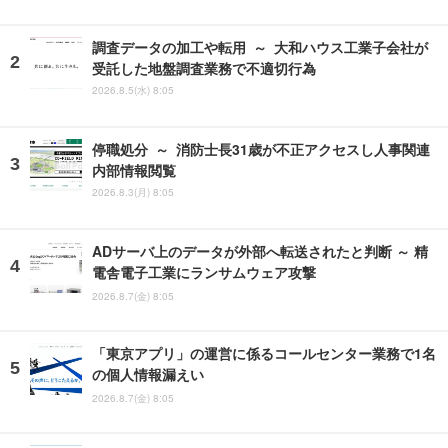
調査データの加工や転用 ～ 大和ハウス工業子会社が
受託した地盤調査業務で不適切行為
2026.8.5(水) 8:05
停職処分 ～ 消防士長31歳が不正アクセスし人事関連
内部情報閲覧
2026.8.3(月) 8:05
ADサーバ上のデータが外部へ転送されたと判断 ～ 精
電舎電子工業にランサムウェア攻撃
2026.8.7(金) 8:05
「東京アプリ」の運営に係るコールセンター業務で1名
の個人情報漏えい
2026.8.7(金) 8:05