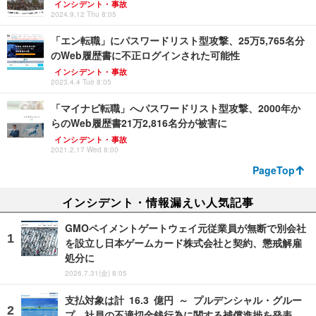
インシデント・事故
2024.9.12 Thu 8:05
「エン転職」にパスワードリスト型攻撃、25万5,765名分
のWeb履歴書に不正ログインされた可能性
インシデント・事故
2023.4.4 Tue 8:05
「マイナビ転職」へパスワードリスト型攻撃、2000年か
らのWeb履歴書21万2,816名分が被害に
インシデント・事故
2021.2.17 Wed 8:00
PageTop
インシデント・情報漏えい人気記事
GMOペイメントゲートウェイ元従業員が無断で別会社
を設立し日本ゲームカード株式会社と契約、懲戒解雇
処分に
2026.7.31(金) 8:05
支払対象は計 16.3 億円 ～ プルデンシャル・グルー
プ、社員の不適切金銭行為に関する補償進捗を発表