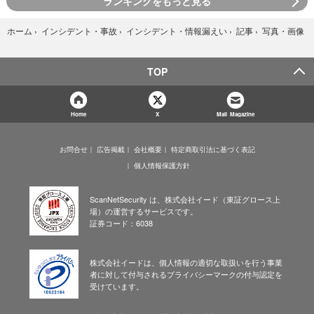
ランキングをもっと見る
写真・画像
ホーム
›
インシデント・事故
›
インシデント・情報漏えい
›
記事
›
TOP
Home
X
Mail Magazine
お問合せ
広告掲載
会社概要
特定商取引法に基づく表記
個人情報保護方針
ScanNetSecurity は、株式会社イード（東証グロース上
場）の運営するサービスです。
証券コード：6038
株式会社イードは、個人情報の適切な取扱いを行う事業
者に対して付与されるプライバシーマークの付与認定を
受けています。