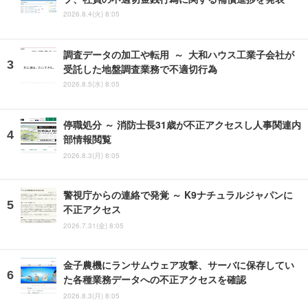
2026.8.4(火) 8:05
調査データの加工や転用 ～ 大和ハウス工業子会社が
受託した地盤調査業務で不適切行為
2026.8.5(水) 8:05
停職処分 ～ 消防士長31歳が不正アクセスし人事関連内
部情報閲覧
2026.8.3(月) 8:05
警視庁からの連絡で発覚 ～ K9ナチュラルジャパンに
不正アクセス
2026.7.31(金) 8:05
金子農機にランサムウェア攻撃、サーバに保存してい
た各種業務データへの不正アクセスを確認
2026.8.3(月) 8:05