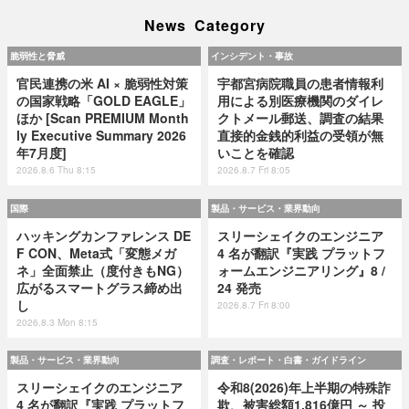
News Category
脆弱性と脅威
インシデント・事故
官民連携の米 AI × 脆弱性対策
宇都宮病院職員の患者情報利
の国家戦略「GOLD EAGLE」
用による別医療機関のダイレ
ほか [Scan PREMIUM Month
クトメール郵送、調査の結果
ly Executive Summary 2026
直接的金銭的利益の受領が無
年7月度]
いことを確認
2026.8.6 Thu 8:15
2026.8.7 Fri 8:05
国際
製品・サービス・業界動向
ハッキングカンファレンス DE
スリーシェイクのエンジニア
F CON、Meta式「変態メガ
4 名が翻訳『実践 プラットフ
ネ」全面禁止（度付きもNG）
ォームエンジニアリング』8 /
広がるスマートグラス締め出
24 発売
し
2026.8.7 Fri 8:00
2026.8.3 Mon 8:15
製品・サービス・業界動向
調査・レポート・白書・ガイドライン
スリーシェイクのエンジニア
令和8(2026)年上半期の特殊詐
4 名が翻訳『実践 プラットフ
欺、被害総額1,816億円 ～ 投