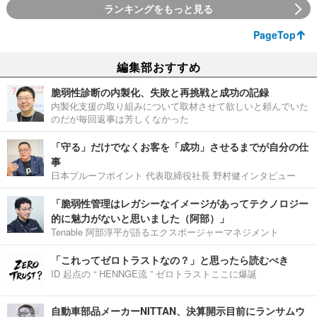
ランキングをもっと見る
PageTop
編集部おすすめ
脆弱性診断の内製化、失敗と再挑戦と成功の記録
内製化支援の取り組みについて取材させて欲しいと頼んでいた
のだが毎回返事は芳しくなかった
「守る」だけでなくお客を「成功」させるまでが自分の仕
事
日本プルーフポイント 代表取締役社長 野村健インタビュー
「脆弱性管理はレガシーなイメージがあってテクノロジー
的に魅力がないと思いました（阿部）」
Tenable 阿部淳平が語るエクスポージャーマネジメント
「これってゼロトラストなの？」と思ったら読むべき
ID 起点の “ HENNGE流 ” ゼロトラストここに爆誕
自動車部品メーカーNITTAN、決算開示目前にランサムウ