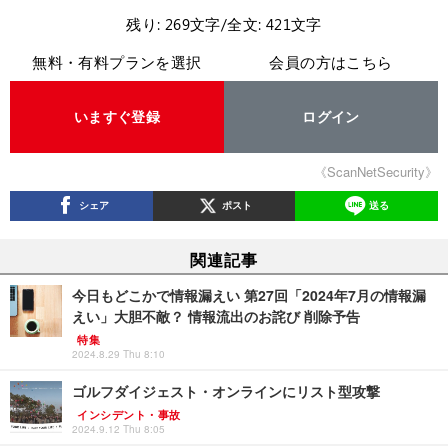
残り: 269文字/全文: 421文字
無料・有料プランを選択
会員の方はこちら
いますぐ登録
ログイン
《ScanNetSecurity》
シェア
ポスト
送る
関連記事
今日もどこかで情報漏えい 第27回「2024年7月の情報漏
えい」大胆不敵？ 情報流出のお詫び 削除予告
特集
2024.8.29 Thu 8:10
ゴルフダイジェスト・オンラインにリスト型攻撃
インシデント・事故
2024.9.12 Thu 8:05