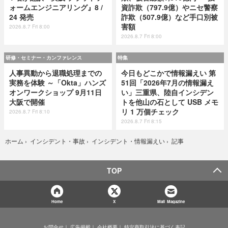
ォームエンジニアリング』8 /
資詐欺（797.9億）やニセ警察
24 発売
詐欺（507.9億）など手口別被
害額
2026.8.7 Fri 8:00
2026.8.7 Fri 8:00
研修・セミナー・カンファレンス
特集
人事異動から退職処理までの
今日もどこかで情報漏えい 第
実務を体験 ～「Okta」ハンズ
51回「2026年7月の情報漏え
オンワークショップ 9月11日
い」三重県、陸自インシデン
大阪で開催
トを他山の石として USB メモ
リ 1 万個チェック
2026.8.7 Fri 8:10
2026.8.7 Fri 8:15
記事
ホーム
›
インシデント・事故
›
インシデント・情報漏えい
›
TOP
Home
X
Mail Magazine
お問合せ
広告掲載
会社概要
特定商取引法に基づく表記