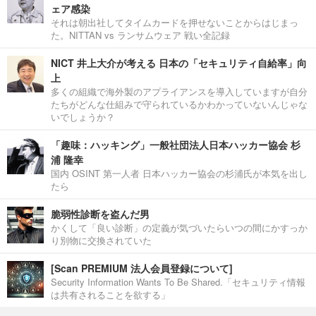
ェア感染
それは朝出社してタイムカードを押せないことからはじまっ
た。NITTAN vs ランサムウェア 戦い全記録
NICT 井上大介が考える 日本の「セキュリティ自給率」向
上
多くの組織で海外製のアプライアンスを導入していますが自分
たちがどんな仕組みで守られているかわかっていないんじゃな
いでしょうか？
「趣味：ハッキング」一般社団法人日本ハッカー協会 杉
浦 隆幸
国内 OSINT 第一人者 日本ハッカー協会の杉浦氏が本気を出し
たら
脆弱性診断を盗んだ男
かくして「良い診断」の定義が気づいたらいつの間にかすっか
り別物に交換されていた
[Scan PREMIUM 法人会員登録について]
Security Information Wants To Be Shared.「セキュリティ情報
は共有されることを欲する」