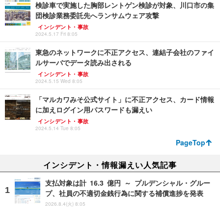
検診車で実施した胸部レントゲン検診が対象、川口市の集
団検診業務委託先へランサムウェア攻撃
インシデント・事故
2024.5.17 Fri 8:05
東急のネットワークに不正アクセス、連結子会社のファイ
ルサーバでデータ読み出される
インシデント・事故
2024.5.15 Wed 8:05
「マルカワみそ公式サイト」に不正アクセス、カード情報
に加えログイン用パスワードも漏えい
インシデント・事故
2024.5.14 Tue 8:05
PageTop
インシデント・情報漏えい人気記事
支払対象は計 16.3 億円 ～ プルデンシャル・グルー
プ、社員の不適切金銭行為に関する補償進捗を発表
2026.8.4(火) 8:05