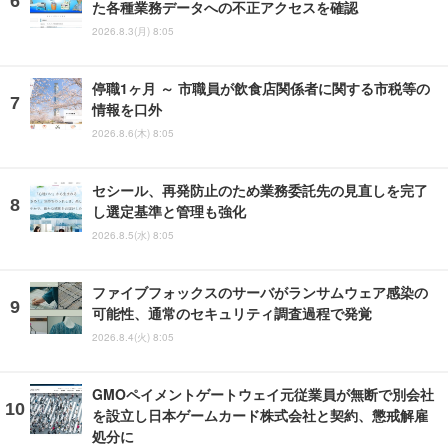
た各種業務データへの不正アクセスを確認
2026.8.3(月) 8:05
停職1ヶ月 ～ 市職員が飲食店関係者に関する市税等の
情報を口外
2026.8.6(木) 8:05
セシール、再発防止のため業務委託先の見直しを完了
し選定基準と管理も強化
2026.8.5(水) 8:05
ファイブフォックスのサーバがランサムウェア感染の
可能性、通常のセキュリティ調査過程で発覚
2026.8.4(火) 8:05
GMOペイメントゲートウェイ元従業員が無断で別会社
を設立し日本ゲームカード株式会社と契約、懲戒解雇
処分に