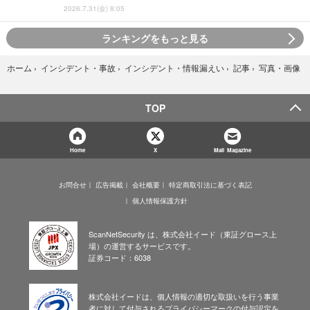
2026.7.31(金) 8:05
ランキングをもっと見る
写真・画像
ホーム
›
インシデント・事故
›
インシデント・情報漏えい
›
記事
›
TOP
Home
X
Mail Magazine
お問合せ
広告掲載
会社概要
特定商取引法に基づく表記
個人情報保護方針
ScanNetSecurity は、株式会社イード（東証グロース上
場）の運営するサービスです。
証券コード：6038
株式会社イードは、個人情報の適切な取扱いを行う事業
者に対して付与されるプライバシーマークの付与認定を