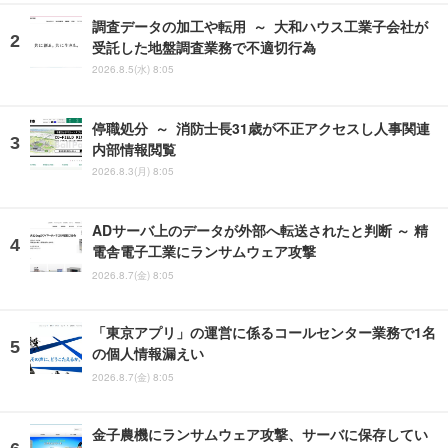
調査データの加工や転用 ～ 大和ハウス工業子会社が
受託した地盤調査業務で不適切行為
2026.8.5(水) 8:05
停職処分 ～ 消防士長31歳が不正アクセスし人事関連
内部情報閲覧
2026.8.3(月) 8:05
ADサーバ上のデータが外部へ転送されたと判断 ～ 精
電舎電子工業にランサムウェア攻撃
2026.8.7(金) 8:05
「東京アプリ」の運営に係るコールセンター業務で1名
の個人情報漏えい
2026.8.7(金) 8:05
金子農機にランサムウェア攻撃、サーバに保存してい