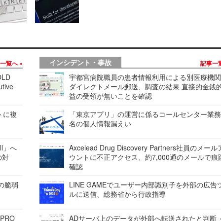
インシデント・事故
事一覧へ
記事一
LD
宇都宮病院職員の患者情報利用による別医療機
tive
ダイレクトメール郵送、調査の結果 直接的金銭
益の受領が無いことを確認
レートに複
「東京アプリ」の運営に係るコールセンター業務
名の個人情報漏えい
ell」へ
Axcelead Drug Discovery Partners社員のメー
の対
ウントに不正アクセス、約7,000通のメールで痕
確認
ンの脆弱
LINE GAMEでユーザー内部識別子を外部の広告
ルに送信、総務省から行政指導
 PRO
ADサーバ上のデータが外部へ転送されたと判断 