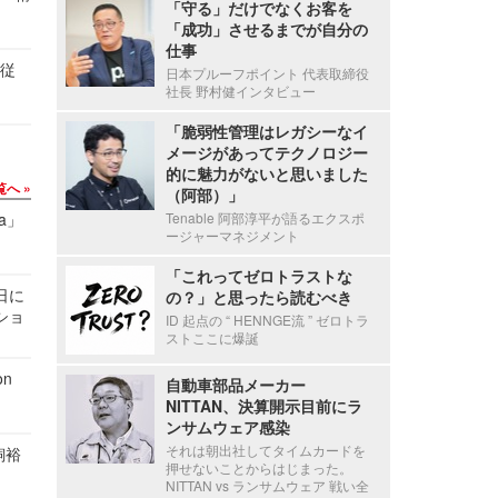
「守る」だけでなくお客を
「成功」させるまでが自分の
仕事
の従
日本プルーフポイント 代表取締役
社長 野村健インタビュー
「脆弱性管理はレガシーなイ
メージがあってテクノロジー
的に魅力がないと思いました
覧へ
（阿部）」
a」
Tenable 阿部淳平が語るエクスポ
ージャーマネジメント
「これってゼロトラストな
1日に
の？」と思ったら読むべき
ショ
ID 起点の “ HENNGE流 ” ゼロトラ
ストここに爆誕
n
自動車部品メーカー
NITTAN、決算開示目前にラ
ンサムウェア感染
それは朝出社してタイムカードを
飼裕
押せないことからはじまった。
NITTAN vs ランサムウェア 戦い全