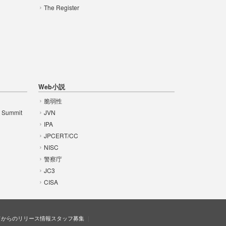
The Register
Web小説
脆弱性
t Summit
JVN
IPA
JPCERT/CC
NISC
警察庁
JC3
CISA
ドからのリリース情報
スタッフ募集