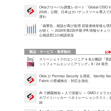
Oktaグローバル調査レポート「Global CISO Ins
2026」公開、日本はガバナンスツール導入で
遅れ
「偽警告」相談が再び急増 容疑者検挙後も増
が続く ～ 2026年第2四半期 IPA 情報セキュ
心相談窓口の相談状況
製品・サービス・業界動向
記
スリーシェイクのエンジニア 4 名が翻訳『実
ットフォームエンジニアリング』8 / 24 発売
Okta が Permiso Security を買収、Identity Sec
Fabric の脅威検出・対応を強化
AI で網羅検知 × 人で深掘り ～ GMOイエラエ
ホワイトハッカー ペネトレーションテスト」
始