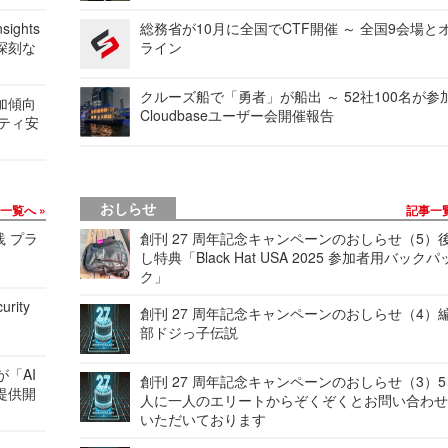
ights
総務省が10月に全国でCTF開催 ～ 全国9会場と
深刻な
ライン
クルーズ船で「勇者」が船出 ～ 52社100名が参
加傾向
Cloudbaseユーザー会開催報告
リティ安
おしらせ
事一覧へ
記事一
践 プラ
創刊 27 周年記念キャンペーンのおしらせ（5）
し特典「Black Hat USA 2025 参加者用バックパ
ク」
urity
創刊 27 周年記念キャンペーンのおしらせ（4）
部ドジっ子伝説
が「AI
創刊 27 周年記念キャンペーンのおしらせ（3）5
提供開
人に一人のエリートからぞくぞくとお問い合わ
いただいております