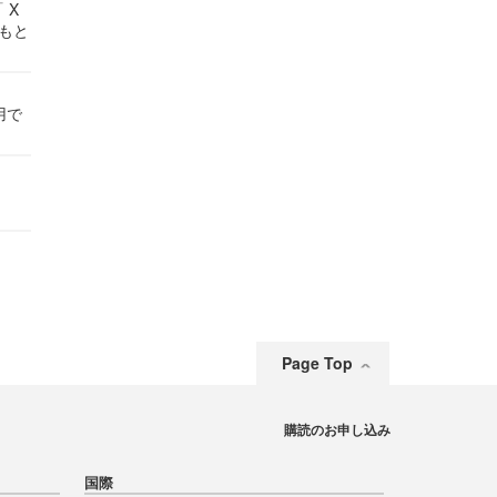
 X
かもと
件
用で
Page Top
購読のお申し込み
国際