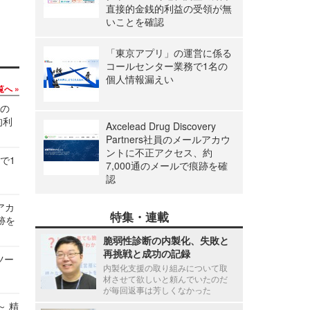
直接的金銭的利益の受領が無
いことを確認
「東京アプリ」の運営に係る
コールセンター業務で1名の
個人情報漏えい
覧へ
関の
的利
Axcelead Drug Discovery
Partners社員のメールアカウ
ントに不正アクセス、約
で1
7,000通のメールで痕跡を確
認
ルアカ
特集・連載
跡を
脆弱性診断の内製化、失敗と
再挑戦と成功の記録
ツー
内製化支援の取り組みについて取
材させて欲しいと頼んでいたのだ
が毎回返事は芳しくなかった
～ 精