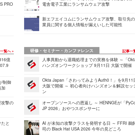
S PRO
電舎電子工業にランサムウェア攻撃
新エフエイコムにランサムウェア攻撃、取引先
業員に関する個人情報が漏えいした可能性
研修・セミナー・カンファレンス
事一覧へ
記事一
816億
人事異動から退職処理までの実務を体験 ～「Okt
7.9
ハンズオンワークショップ 9月11日 大阪で開催
Okta Japan「さわってみようAuth0！」を9月1
 が制御
大阪で開催 ～ 初心者向けハンズオン＆解説セッ
追加
ン
型攻撃の
オープンソースへの恩返し ～ HENNGEが「PyCo
JP 2026」おやつスポンサーに
けたと
AI が未知の攻撃クラスを発明する日 ～ FFRI 鵜
司の Black Hat USA 2026 今年の見どころ