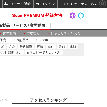
ユーザー登録
ログイン
こんにちは、ゲストさん
Scan PREMIUM 登録方法
 新製品･サービス / 業界動向
業界動向
市場規模
セキュリティとお金
予定
表記基準
スマホ
稼ぎ
訴訟
行政指導
更迭
退任
懲戒
逮捕
テスト 診断 違い
文字コピーできないPDF
アクセスランキング
u 8:15