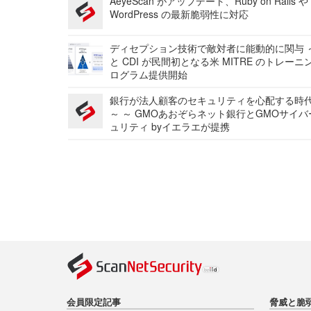
AeyeScan がアップデート、Ruby on Rails や
WordPress の最新脆弱性に対応
ディセプション技術で敵対者に能動的に関与 ～
と CDI が民間初となる米 MITRE のトレーニ
ログラム提供開始
銀行が法人顧客のセキュリティを心配する時
～ ～ GMOあおぞらネット銀行とGMOサイ
ュリティ byイエラエが提携
会員限定記事
脅威と脆