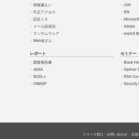
情報漏えい
JVN
不正アクセス
IPA
設定ミス
Microsof
メール誤送信
Adobe
ランサムウェア
exploit
Web改ざん
レポート
セミナー
調査報告書
Black Ha
JNSA
Gartner 
ISOG-J
RSA Con
OWASP
Security
リリース窓口・お問い合わせ
広告