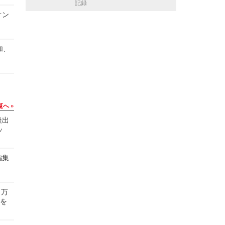
記録
オン
加、
覧へ
後出
ッ
編集
 万
せを