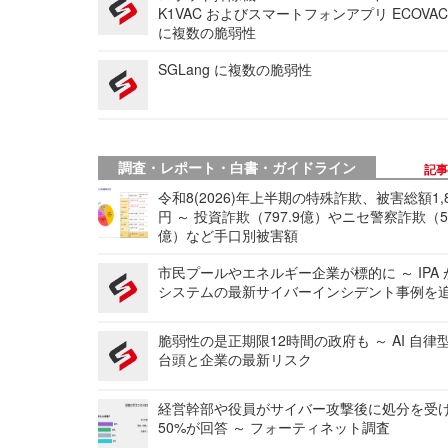
K1VAC およびスマートフォンアプリ ECOVAC
に複数の脆弱性
SGLang に複数の脆弱性
調査・レポート・白書・ガイドライン
記
令和8(2026)年上半期の特殊詐欺、被害総額1,
円 ～ 投資詐欺（797.9億）やニセ警察詐欺（50
億）など手口別被害額
市民プールやエネルギー企業が標的に ～ IPA
システムの最新サイバーインシデント事例を
脆弱性の是正期限12時間の政府も ～ AI 自律
台頭と企業の最新リスク
経営幹部や役員がサイバー攻撃後に処分を受
50%が回答 ～ フォーティネット調査