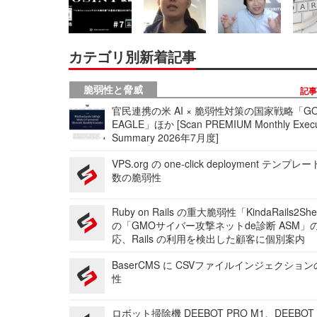
カテゴリ別新着記事
脆弱性と脅威
記
官民連携の米 AI × 脆弱性対策の国家戦略「GO
EAGLE」ほか [Scan PREMIUM Monthly Execu
Summary 2026年7月度]
VPS.org の one-click deployment テンプ
数の脆弱性
Ruby on Rails の重大脆弱性「KindaRails2Sh
の「GMOサイバー攻撃ネットde診断 ASM」
応、Rails の利用を検出した顧客に個別案内
BaserCMS に CSVファイルインジェクショ
性
ロボット掃除機 DEEBOT PRO M1、DEEBOT