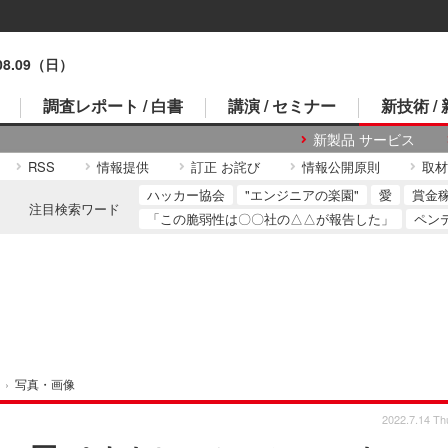
.08.09（日）
調査レポート / 白書
講演 / セミナー
新技術 /
新製品 サービス
RSS
情報提供
訂正 お詫び
情報公開原則
取材
ハッカー協会
"エンジニアの楽園"
愛
賞金
注目検索ワード
「この脆弱性は〇〇社の△△が報告した」
ペン
›
写真・画像
2022.7.14 Th