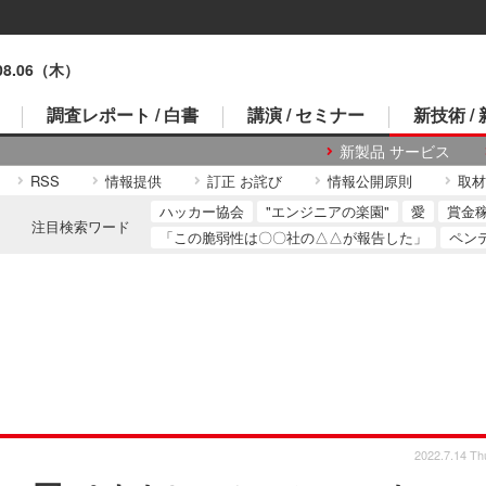
.08.06（木）
調査レポート / 白書
講演 / セミナー
新技術 /
新製品 サービス
RSS
情報提供
訂正 お詫び
情報公開原則
取材
ハッカー協会
"エンジニアの楽園"
愛
賞金
注目検索ワード
「この脆弱性は〇〇社の△△が報告した」
ペン
2022.7.14 Th