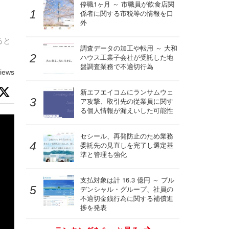
停職1ヶ月 ～ 市職員が飲食店関
係者に関する市税等の情報を口
外
ると
調査データの加工や転用 ～ 大和
ハウス工業子会社が受託した地
盤調査業務で不適切行為
iews
新エフエイコムにランサムウェ
ア攻撃、取引先の従業員に関す
る個人情報が漏えいした可能性
セシール、再発防止のため業務
委託先の見直しを完了し選定基
準と管理も強化
支払対象は計 16.3 億円 ～ プル
デンシャル・グループ、社員の
不適切金銭行為に関する補償進
捗を発表