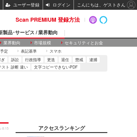
ユーザー登録
ログイン
こんにちは、ゲストさん
Scan PREMIUM 登録方法
 新製品･サービス / 業界動向
業界動向
市場規模
セキュリティとお金
予定
表記基準
スマホ
稼ぎ
訴訟
行政指導
更迭
退任
懲戒
逮捕
テスト 診断 違い
文字コピーできないPDF
アクセスランキング
u 8:15