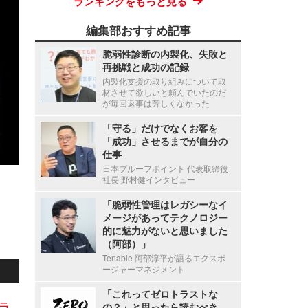
ランキングをもっと見る
編集部おすすめ記事
脆弱性診断の内製化、失敗と
再挑戦と成功の記録
内製化支援の取り組みについて取
材させて欲しいと頼んでいたのだ
が毎回返事は芳しくなかった
「守る」だけでなくお客を
「成功」させるまでが自分の
仕事
日本プルーフポイント 代表取締役
社長 野村健インタビュー
「脆弱性管理はレガシーなイ
メージがあってテクノロジー
的に魅力がないと思いました
（阿部）」
Tenable 阿部淳平が語るエクスポ
ージャーマネジメント
「これってゼロトラストな
ラ
の？」と思ったら読むべき