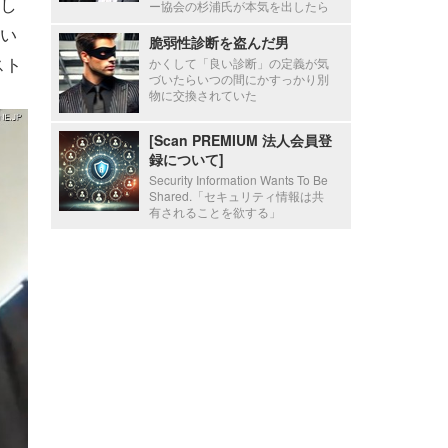
し
ー協会の杉浦氏が本気を出したら
い
脆弱性診断を盗んだ男
スト
かくして「良い診断」の定義が気
づいたらいつの間にかすっかり別
物に交換されていた
[Scan PREMIUM 法人会員登
録について]
Security Information Wants To Be
Shared.「セキュリティ情報は共
有されることを欲する」