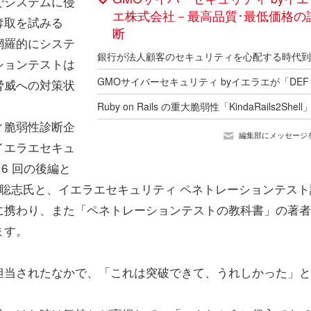
でシステムに侵
エ株式会社－最高品質･最低価格の
奪取を試みる
断
網羅的にシステ
ションテストは
脅威への対策状
ィ脆弱性診断企
編集部にメッセージ
イエラエセキュ
6 回の後編と
村聡志氏と、イエラエセキュリティ ペネトレーションテスト
に携わり、また「ペネトレーションテストの教科書」の著者
ます。
担当されたなかで、「これは突破できて、うれしかった」と