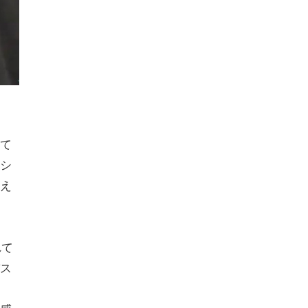
て
シ
え
れて
ス