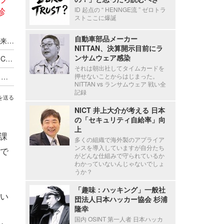
診
ID 起点の “ HENNGE流 ” ゼロトラ
ストここに爆誕
自動車部品メーカー
銀行が法人顧客のセキュリティを心配する時代到来 ～ ～ GMOあおぞらネット銀行とGMOサイバーセキュリティ byイエラエが提携
NITTAN、決算開示目前にラ
ンサムウェア感染
GMOサイバーセキュリティ byイエラエが「DEF CON 34」の宇宙サイバーセキュリティ専門エリア「Aerospace Village」にブース出展
それは朝出社してタイムカードを
Ruby on Rails の重大脆弱性「KindaRails2Shell」への「GMOサイバー攻撃ネットde診断 ASM」の対応、Rails の利用を検出した顧客に個別案内
押せないことからはじまった。
NITTAN vs ランサムウェア 戦い全
記録
を送る
NICT 井上大介が考える 日本
の「セキュリティ自給率」向
上
課
多くの組織で海外製のアプライア
ンスを導入していますが自分たち
で
がどんな仕組みで守られているか
わかっていないんじゃないでしょ
うか？
「趣味：ハッキング」一般社
い
団法人日本ハッカー協会 杉浦
隆幸
国内 OSINT 第一人者 日本ハッカ