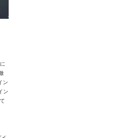
ンに
徹
イン
イン
て
ま
グイ