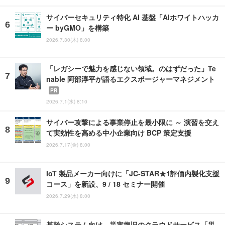
サイバーセキュリティ特化 AI 基盤「AIホワイトハッカ
ー byGMO」を構築
2026.7.30(木) 8:00
「レガシーで魅力を感じない領域。のはずだった」Te
nable 阿部淳平が語るエクスポージャーマネジメント
PR
2026.7.1(水) 8:10
サイバー攻撃による事業停止を最小限に ～ 演習を交え
て実効性を高める中小企業向け BCP 策定支援
2026.7.17(金) 8:00
IoT 製品メーカー向けに「JC-STAR★1評価内製化支援
コース」を新設、9 / 18 セミナー開催
2026.7.29(水) 8:00
基幹システム向け、災害復旧のクラウドサービス「災