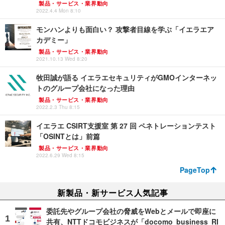
製品・サービス・業界動向
2022.4.4 Mon 8:10
モンハンよりも面白い？ 攻撃者目線を学ぶ「イエラエア
カデミー」
製品・サービス・業界動向
2021.10.13 Wed 8:20
牧田誠が語る イエラエセキュリティがGMOインターネッ
トのグループ会社になった理由
製品・サービス・業界動向
2022.2.3 Thu 8:15
イエラエ CSIRT支援室 第 27 回 ペネトレーションテスト
「OSINTとは」前篇
製品・サービス・業界動向
2022.6.29 Wed 8:15
PageTop
新製品・新サービス人気記事
委託先やグループ会社の脅威をWebとメールで即座に
共有、NTTドコモビジネスが「docomo business RI