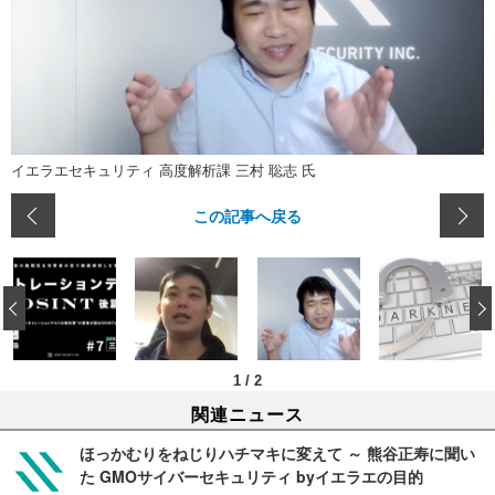
イエラエセキュリティ 高度解析課 三村 聡志 氏
この記事へ戻る
‹
1
/
2
関連ニュース
ほっかむりをねじりハチマキに変えて ～ 熊谷正寿に聞い
た GMOサイバーセキュリティ byイエラエの目的