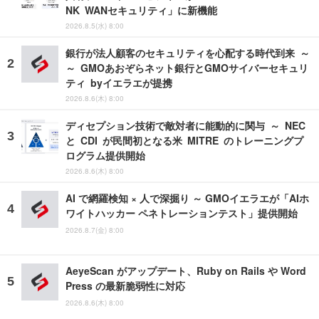
NK WANセキュリティ」に新機能
2026.8.5(水) 8:00
銀行が法人顧客のセキュリティを心配する時代到来 ～
～ GMOあおぞらネット銀行とGMOサイバーセキュリ
ティ byイエラエが提携
2026.8.6(木) 8:00
ディセプション技術で敵対者に能動的に関与 ～ NEC
と CDI が民間初となる米 MITRE のトレーニングプ
ログラム提供開始
2026.8.6(木) 8:00
AI で網羅検知 × 人で深掘り ～ GMOイエラエが「AIホ
ワイトハッカー ペネトレーションテスト」提供開始
2026.8.7(金) 8:00
AeyeScan がアップデート、Ruby on Rails や Word
Press の最新脆弱性に対応
2026.8.6(木) 8:00