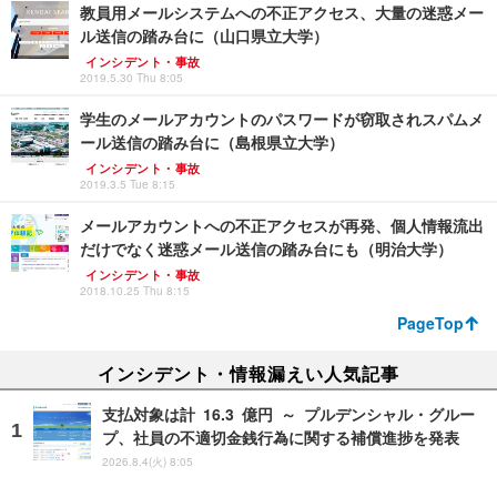
教員用メールシステムへの不正アクセス、大量の迷惑メー
ル送信の踏み台に（山口県立大学）
インシデント・事故
2019.5.30 Thu 8:05
学生のメールアカウントのパスワードが窃取されスパムメ
ール送信の踏み台に（島根県立大学）
インシデント・事故
2019.3.5 Tue 8:15
メールアカウントへの不正アクセスが再発、個人情報流出
だけでなく迷惑メール送信の踏み台にも（明治大学）
インシデント・事故
2018.10.25 Thu 8:15
PageTop
インシデント・情報漏えい人気記事
支払対象は計 16.3 億円 ～ プルデンシャル・グルー
プ、社員の不適切金銭行為に関する補償進捗を発表
2026.8.4(火) 8:05