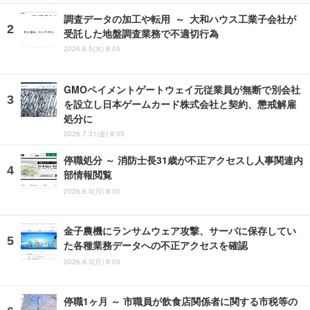
調査データの加工や転用 ～ 大和ハウス工業子会社が
受託した地盤調査業務で不適切行為
2026.8.5(水) 8:05
GMOペイメントゲートウェイ元従業員が無断で別会社
を設立し日本ゲームカード株式会社と契約、懲戒解雇
処分に
2026.7.31(金) 8:05
停職処分 ～ 消防士長31歳が不正アクセスし人事関連内
部情報閲覧
2026.8.3(月) 8:05
金子農機にランサムウェア攻撃、サーバに保存してい
た各種業務データへの不正アクセスを確認
2026.8.3(月) 8:05
停職1ヶ月 ～ 市職員が飲食店関係者に関する市税等の