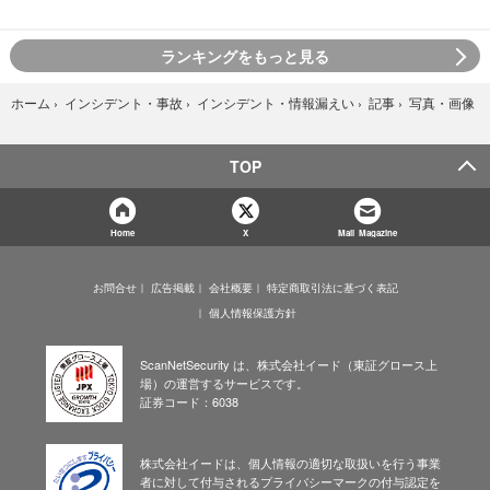
ランキングをもっと見る
写真・画像
ホーム
›
インシデント・事故
›
インシデント・情報漏えい
›
記事
›
TOP
Home
X
Mail Magazine
お問合せ
広告掲載
会社概要
特定商取引法に基づく表記
個人情報保護方針
ScanNetSecurity は、株式会社イード（東証グロース上
場）の運営するサービスです。
証券コード：6038
株式会社イードは、個人情報の適切な取扱いを行う事業
者に対して付与されるプライバシーマークの付与認定を