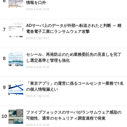
情報を口外
2026.8.6(木) 8:05
ADサーバ上のデータが外部へ転送されたと判断 ～ 精
電舎電子工業にランサムウェア攻撃
2026.8.7(金) 8:05
セシール、再発防止のため業務委託先の見直しを完了
し選定基準と管理も強化
2026.8.5(水) 8:05
「東京アプリ」の運営に係るコールセンター業務で1名
の個人情報漏えい
2026.8.7(金) 8:05
ファイブフォックスのサーバがランサムウェア感染の
可能性、通常のセキュリティ調査過程で発覚
2026.8.4(火) 8:05