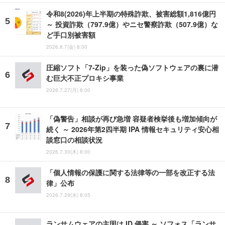
令和8(2026)年上半期の特殊詐欺、被害総額1,816億円
～ 投資詐欺（797.9億）やニセ警察詐欺（507.9億）な
ど手口別被害額
2026.8.7(金) 8:00
圧縮ソフト「7-Zip」を装った偽ソフトウェアの裏に潜
む巨大不正プロキシ事業
2026.7.27(月) 8:00
「偽警告」相談が再び急増 容疑者検挙後も増加傾向が
続く ～ 2026年第2四半期 IPA 情報セキュリティ安心相
談窓口の相談状況
2026.7.30(木) 8:00
「個人情報の保護に関する法律等の一部を改正する法
律」公布
2026.7.29(水) 8:05
ランサムウェアの主因は ID 侵害 ～ ソフォス「ランサ