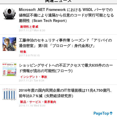
関連ニュース
Microsoft .NET Framework における WSDL パーサでの
値検証不備により遠隔から任意のコードが実行可能となる
脆弱性（Scan Tech Report）
脆弱性と脅威
2017.11.27 Mon 8:30
工藤伸治のセキュリティ事件簿 シーズン 7 「アリバイの
通信密室」 第1回 「プロローグ：身代金再び」
特集
2017.9.8 Fri 8:15
ショッピングサイトへの不正アクセスで最大635件のカー
ド情報が流出の可能性(フローラ)
インシデント・事故
2017.11.21 Tue 9:34
2016年度の国内民間企業のIT市場規模は11兆4,750億円、
前年比0.7％減（矢野経済研究所）
製品・サービス・業界動向
2016.11.16 Wed 8:00
PageTop