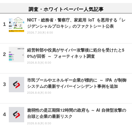
調査・ホワイトペーパー人気記事
NICT・総務省・警察庁、家庭用 IoT を悪用する「レ
ジデンシャルプロキシ」のファクトシート公表
2026.7.30(木) 8:00
経営幹部や役員がサイバー攻撃後に処分を受けたと5
0%が回答 ～ フォーティネット調査
2026.8.5(水) 8:00
市民プールやエネルギー企業が標的に ～ IPA が制御
システムの最新サイバーインシデント事例を追加
2026.8.6(木) 8:00
脆弱性の是正期限12時間の政府も ～ AI 自律型攻撃の
台頭と企業の最新リスク
2026.8.6(木) 8:00