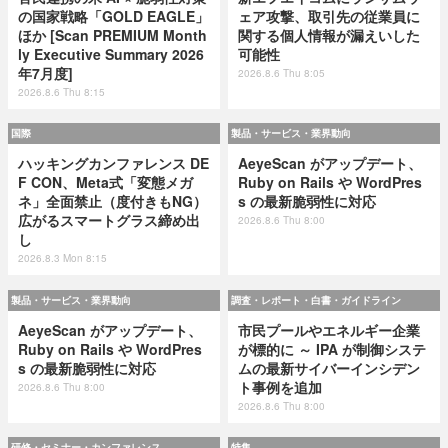
の国家戦略「GOLD EAGLE」
ェア攻撃、取引先の従業員に
ほか [Scan PREMIUM Month
関する個人情報が漏えいした
ly Executive Summary 2026
可能性
年7月度]
2026.8.6 Thu 8:05
2026.8.6 Thu 8:15
国際
製品・サービス・業界動向
ハッキングカンファレンス DE
AeyeScan がアップデート、
F CON、Meta式「変態メガ
Ruby on Rails や WordPres
ネ」全面禁止（度付きもNG）
s の最新脆弱性に対応
広がるスマートグラス締め出
2026.8.6 Thu 8:00
し
2026.8.3 Mon 8:15
製品・サービス・業界動向
調査・レポート・白書・ガイドライン
AeyeScan がアップデート、
市民プールやエネルギー企業
Ruby on Rails や WordPres
が標的に ～ IPA が制御システ
s の最新脆弱性に対応
ムの最新サイバーインシデン
ト事例を追加
2026.8.6 Thu 8:00
2026.8.6 Thu 8:00
研修・セミナー・カンファレンス
特集