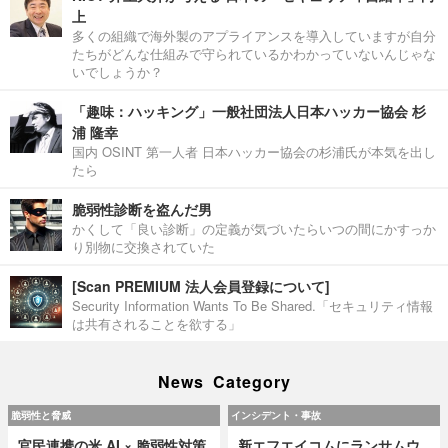
上
多くの組織で海外製のアプライアンスを導入していますが自分
たちがどんな仕組みで守られているかわかっていないんじゃな
いでしょうか？
「趣味：ハッキング」一般社団法人日本ハッカー協会 杉
浦 隆幸
国内 OSINT 第一人者 日本ハッカー協会の杉浦氏が本気を出し
たら
脆弱性診断を盗んだ男
かくして「良い診断」の定義が気づいたらいつの間にかすっか
り別物に交換されていた
[Scan PREMIUM 法人会員登録について]
Security Information Wants To Be Shared.「セキュリティ情報
は共有されることを欲する」
News Category
脆弱性と脅威
インシデント・事故
官民連携の米 AI × 脆弱性対策
新エフエイコムにランサムウ