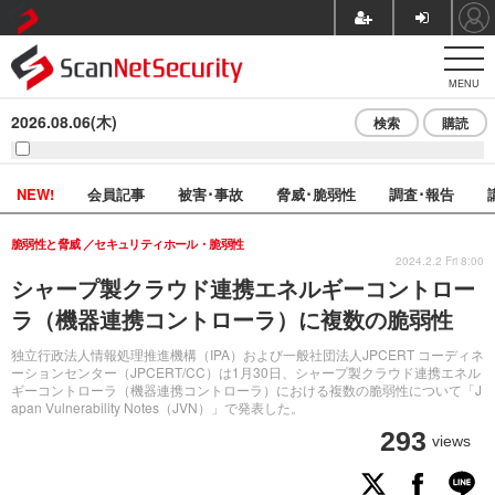
MENU
2026.08.06(木)
検索
購読
NEW!
会員記事
被害･事故
脅威･脆弱性
調査･報告
脆弱性と脅威
セキュリティホール・脆弱性
2024.2.2 Fri 8:00
シャープ製クラウド連携エネルギーコントロー
ラ（機器連携コントローラ）に複数の脆弱性
独立行政法人情報処理推進機構（IPA）および一般社団法人JPCERT コーディネ
ーションセンター（JPCERT/CC）は1月30日、シャープ製クラウド連携エネル
ギーコントローラ（機器連携コントローラ）における複数の脆弱性について「J
apan Vulnerability Notes（JVN）」で発表した。
293
views