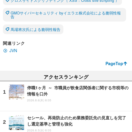
クロスサイトスクリプティング（ XSS：Cross site scripting ）
GMOサイバーセキュリティ byイエラエ株式会社による脆弱性報
告
馬場将次氏による脆弱性報告
関連リンク
JVN
PageTop
アクセスランキング
停職1ヶ月 ～ 市職員が飲食店関係者に関する市税等の
情報を口外
2026.8.6(木) 8:05
セシール、再発防止のため業務委託先の見直しを完了
し選定基準と管理も強化
2026.8.5(水) 8:05