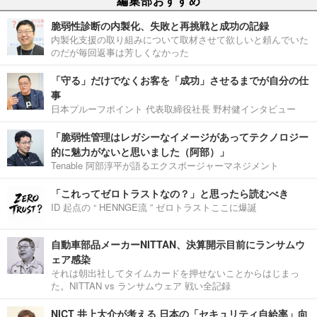
編集部おすすめ
脆弱性診断の内製化、失敗と再挑戦と成功の記録
内製化支援の取り組みについて取材させて欲しいと頼んでいた
のだが毎回返事は芳しくなかった
「守る」だけでなくお客を「成功」させるまでが自分の仕
事
日本プルーフポイント 代表取締役社長 野村健インタビュー
「脆弱性管理はレガシーなイメージがあってテクノロジー
的に魅力がないと思いました（阿部）」
Tenable 阿部淳平が語るエクスポージャーマネジメント
「これってゼロトラストなの？」と思ったら読むべき
ID 起点の “ HENNGE流 ” ゼロトラストここに爆誕
自動車部品メーカーNITTAN、決算開示目前にランサムウ
ェア感染
それは朝出社してタイムカードを押せないことからはじまっ
た。NITTAN vs ランサムウェア 戦い全記録
NICT 井上大介が考える 日本の「セキュリティ自給率」向