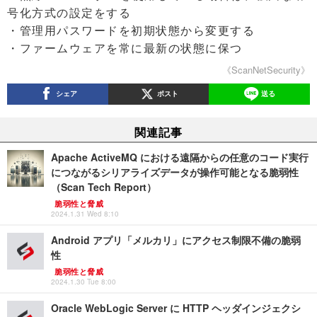
号化方式の設定をする
・管理用パスワードを初期状態から変更する
・ファームウェアを常に最新の状態に保つ
《ScanNetSecurity》
シェア
ポスト
送る
関連記事
Apache ActiveMQ における遠隔からの任意のコード実行
につながるシリアライズデータが操作可能となる脆弱性
（Scan Tech Report）
脆弱性と脅威
2024.1.31 Wed 8:10
Android アプリ「メルカリ」にアクセス制限不備の脆弱
性
脆弱性と脅威
2024.1.30 Tue 8:00
Oracle WebLogic Server に HTTP ヘッダインジェクシ