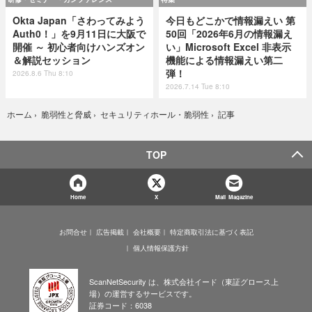
Okta Japan「さわってみよう
今日もどこかで情報漏えい 第
Auth0！」を9月11日に大阪で
50回「2026年6月の情報漏え
開催 ～ 初心者向けハンズオン
い」Microsoft Excel 非表示
＆解説セッション
機能による情報漏えい第二
弾！
2026.8.6 Thu 8:10
2026.7.14 Tue 8:10
記事
ホーム
›
脆弱性と脅威
›
セキュリティホール・脆弱性
›
TOP
Home
X
Mail Magazine
お問合せ
広告掲載
会社概要
特定商取引法に基づく表記
個人情報保護方針
ScanNetSecurity は、株式会社イード（東証グロース上
場）の運営するサービスです。
証券コード：6038