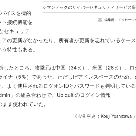
デバイスを標的
編集部にメッセージ
ット接続機能を
なセキュリテ
ェアの更新がなかったり、所有者が更新を忘れているケース
いう特性もある。
析したところ、攻撃元は中国（34％）、米国（26％）、ロ
ライナ（5％）であった。ただしIPアドレスベースのため、
、よく使用されるログオンIDとパスワードも判明してい
in」の組み合わせで、Ubiquitiのログイン情報
、そのまま使われていた。
《吉澤 亨史（ Kouji Yoshizawa