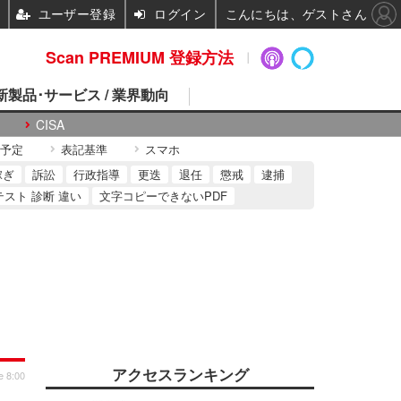
ユーザー登録
ログイン
こんにちは、ゲストさん
Scan PREMIUM 登録方法
 新製品･サービス / 業界動向
CISA
予定
表記基準
スマホ
稼ぎ
訴訟
行政指導
更迭
退任
懲戒
逮捕
テスト 診断 違い
文字コピーできないPDF
アクセスランキング
e 8:00