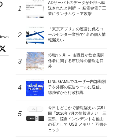
わ
ADサーバ上のデータが外部へ転
送されたと判断 ～ 精電舎電子工
業にランサムウェア攻撃
「東京アプリ」の運営に係るコ
ールセンター業務で1名の個人情
iews
報漏えい
停職1ヶ月 ～ 市職員が飲食店関
係者に関する市税等の情報を口
外
LINE GAMEでユーザー内部識別
子を外部の広告ツールに送信、
総務省から行政指導
今日もどこかで情報漏えい 第51
回「2026年7月の情報漏えい」三
重県、陸自インシデントを他山
の石として USB メモリ 1 万個チ
ェック