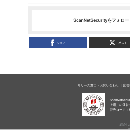
ScanNetSecurityをフォ
シェア
ポスト
リリース窓口・お問い合わせ
広告
ScanNetS
上場）の運営
証券コード：6
紹介し
当