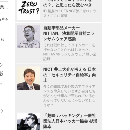
の？」と思ったら読むべき
シマンテックのサイバーセキュリティサービス事業を買収（アクセンチュア）
ID 起点の “ HENNGE流 ” ゼロトラ
ストここに爆誕
を送る
自動車部品メーカー
NITTAN、決算開示目前にラ
も
ンサムウェア感染
それは朝出社してタイムカードを
押せないことからはじまった。
NITTAN vs ランサムウェア 戦い全
記録
シ
NICT 井上大介が考える 日本
必
の「セキュリティ自給率」向
上
る。
多くの組織で海外製のアプライア
ンスを導入していますが自分たち
がどんな仕組みで守られているか
わかっていないんじゃないでしょ
うか？
 ）》
「趣味：ハッキング」一般社
団法人日本ハッカー協会 杉浦
隆幸