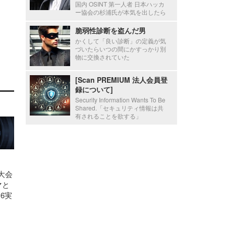
国内 OSINT 第一人者 日本ハッカ
ー協会の杉浦氏が本気を出したら
脆弱性診断を盗んだ男
かくして「良い診断」の定義が気
づいたらいつの間にかすっかり別
物に交換されていた
[Scan PREMIUM 法人会員登
録について]
Security Information Wants To Be
Shared.「セキュリティ情報は共
有されることを欲する」
州大会
マと
16実