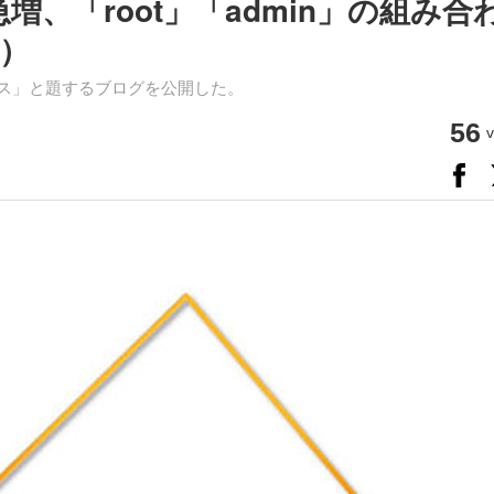
増、「root」「admin」の組み合
）
バイス」と題するブログを公開した。
56
v