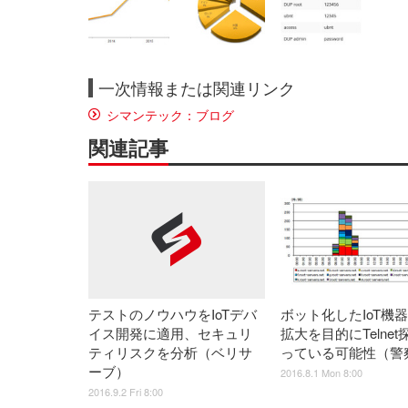
一次情報または関連リンク
シマンテック：ブログ
関連記事
ボット化したIoT機
テストのノウハウをIoTデバ
拡大を目的にTelne
イス開発に適用、セキュリ
っている可能性（警
ティリスクを分析（ベリサ
ーブ）
2016.8.1 Mon 8:00
2016.9.2 Fri 8:00