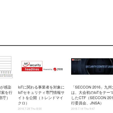
器が感染
IoTに関わる事業者を対象に
「SECCON 2016」九
t探索を行
IoTセキュリティ専門情報サ
は、大会初のIoTをテー
察庁）
イトを公開（トレンドマイ
したCTF（SECCON 20
クロ）
行委員会、JNSA）
2016.7.28 Thu 8:00
2016.7.14 Thu 9:47