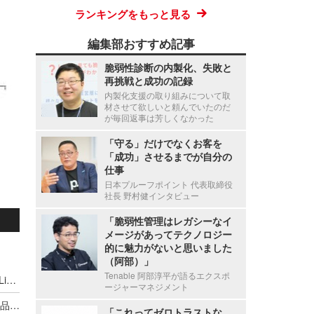
ランキングをもっと見る
編集部おすすめ記事
脆弱性診断の内製化、失敗と
再挑戦と成功の記録
内製化支援の取り組みについて取
材させて欲しいと頼んでいたのだ
が毎回返事は芳しくなかった
「守る」だけでなくお客を
「成功」させるまでが自分の
仕事
日本プルーフポイント 代表取締役
社長 野村健インタビュー
「脆弱性管理はレガシーなイ
メージがあってテクノロジー
的に魅力がないと思いました
（阿部）」
Tenable 阿部淳平が語るエクスポ
パラサイト 正規プログラムが悪意を持つとき ～ Living Off the Land：環境寄生型攻撃の概要と対策
ージャーマネジメント
旧シマンテックが社名変更、コンシューマ向け製品に特化（ノートンライフロック）
「これってゼロトラストな