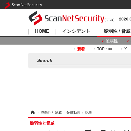
ScanNetSecurity
2026
HOME
インシデント
脆弱性 / 脅威
脆弱性
新着
TOP 100
X
ホーム
›
脆弱性と脅威
›
脅威動向
›
記事
脆弱性と脅威