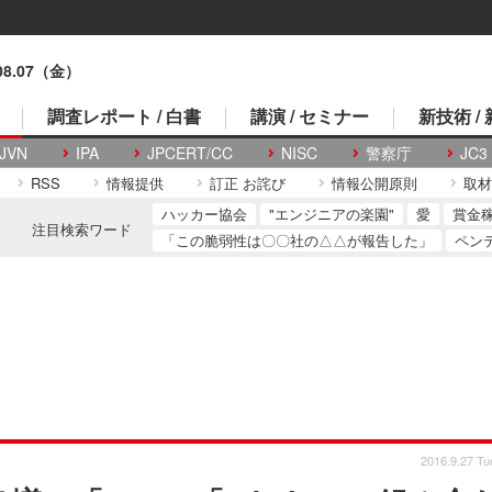
.08.07（金）
調査レポート / 白書
講演 / セミナー
新技術 /
JVN
IPA
JPCERT/CC
NISC
警察庁
JC3
RSS
情報提供
訂正 お詫び
情報公開原則
取材
ハッカー協会
"エンジニアの楽園"
愛
賞金
注目検索ワード
「この脆弱性は〇〇社の△△が報告した」
ペン
2016.9.27 Tu