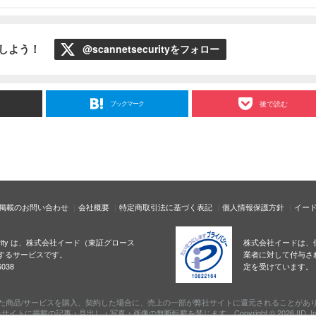
ローしよう！
@scannetsecurityをフォロー
ブックマーク
後で読む
掲載のお問い合わせ
会社概要
特定商取引法に基づく表記
個人情報保護方針
イー
ecurity は、株式会社イード（東証グロース
株式会社イードは、
するサービスです。
業者に対して付与さ
038
定を受けています。
た商品/サービスを購入、契約した場合に、売上の一部が弊社サイトに還元されることがあ
サイトに掲載の記事・見出し・写真・画像の無断転載を禁じます。Copyright © 2026 IID, In