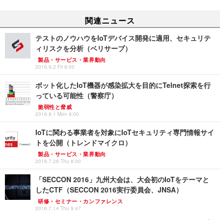
関連ニュース
テストのノウハウをIoTデバイス開発に適用、セキュリテ
ィリスクを分析（ベリサーブ）
製品・サービス・業界動向
2016.9.2 Fri 8:00
ボット化したIoT機器が感染拡大を目的にTelnet探索を行
っている可能性（警察庁）
脆弱性と脅威
2016.8.1 Mon 8:00
IoTに関わる事業者を対象にIoTセキュリティ専門情報サイ
トを公開（トレンドマイクロ）
製品・サービス・業界動向
2016.7.28 Thu 8:00
「SECCON 2016」九州大会は、大会初のIoTをテーマと
したCTF（SECCON 2016実行委員会、JNSA）
研修・セミナー・カンファレンス
2016.7.14 Thu 9:47