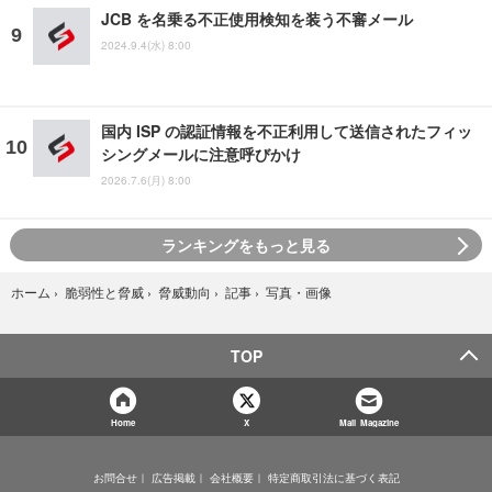
JCB を名乗る不正使用検知を装う不審メール
2024.9.4(水) 8:00
国内 ISP の認証情報を不正利用して送信されたフィッ
シングメールに注意呼びかけ
2026.7.6(月) 8:00
ランキングをもっと見る
写真・画像
ホーム
›
脆弱性と脅威
›
脅威動向
›
記事
›
TOP
Home
X
Mail Magazine
お問合せ
広告掲載
会社概要
特定商取引法に基づく表記