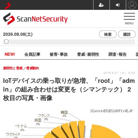
MENU
2026.08.08(土)
検索
購読
NEW!
会員記事
被害･事故
脅威･脆弱性
調査･報告
脆弱性と脅威
脅威動向
2016.9.27（火） 8:00
IoTデバイスの乗っ取りが急増、「root」「adm
in」の組み合わせは変更を（シマンテック） 2
枚目の写真・画像