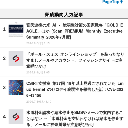
PageTop
脅威動向人気記事
官民連携の米 AI × 脆弱性対策の国家戦略「GOLD E
AGLE」ほか [Scan PREMIUM Monthly Executive
Summary 2026年7月度]
2026.8.6(木) 8:15
「ポール・スミス オンラインショップ」を装ったなり
すましメールやアカウント、フィッシングサイトに注
意呼びかけ
2025.8.4(月) 8:05
CSIRT支援室 第37回 19年以上見過ごされていた Lin
ux kernel のゼロデイ脆弱性を報告した話：CVE-202
6-43456
2026.7.30(木) 8:10
水道料金請求や給水停止をSMSやメールで案内するこ
とはない ～「水道料金を支払わなければ給水を停止す
る」メールに神奈川県が注意呼びかけ