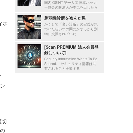
国内 OSINT 第一人者 日本ハッカ
ー協会の杉浦氏が本気を出したら
脆弱性診断を盗んだ男
ィホ
かくして「良い診断」の定義が気
づいたらいつの間にかすっかり別
物に交換されていた
[Scan PREMIUM 法人会員登
録について]
Security Information Wants To Be
Shared.「セキュリティ情報は共
有されることを欲する」
前
ン
適切
の