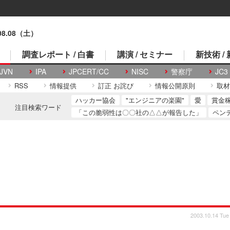
.08.08（土）
調査レポート / 白書
講演 / セミナー
新技術 /
JVN
IPA
JPCERT/CC
NISC
警察庁
JC3
RSS
情報提供
訂正 お詫び
情報公開原則
取材
ハッカー協会
"エンジニアの楽園"
愛
賞金
注目検索ワード
「この脆弱性は〇〇社の△△が報告した」
ペン
2003.10.14 Tue