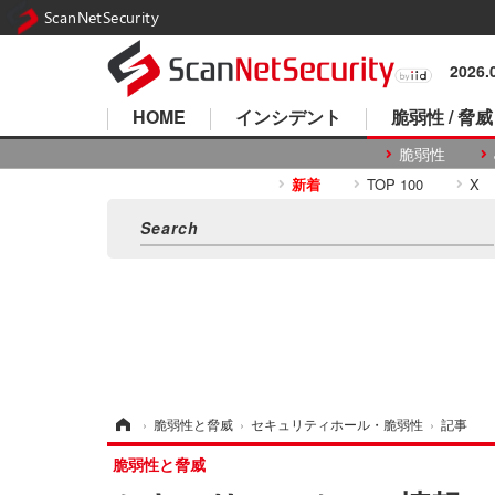
ScanNetSecurity
2026
HOME
インシデント
脆弱性 / 脅威
脆弱性
新着
TOP 100
X
ホーム
›
脆弱性と脅威
›
セキュリティホール・脆弱性
›
記事
脆弱性と脅威