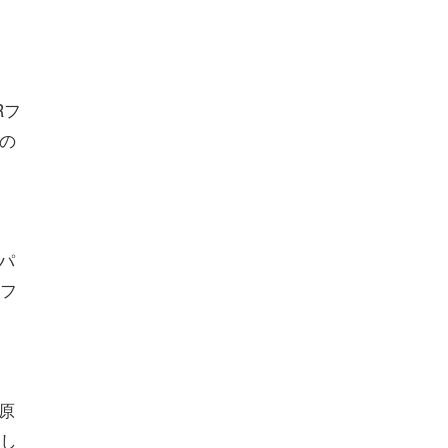
Rフ
の
スパ
フ
が原
ンし