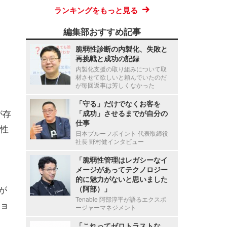
ランキングをもっと見る
編集部おすすめ記事
脆弱性診断の内製化、失敗と
再挑戦と成功の記録
内製化支援の取り組みについて取
材させて欲しいと頼んでいたのだ
が毎回返事は芳しくなかった
「守る」だけでなくお客を
が存
「成功」させるまでが自分の
仕事
能性
日本プルーフポイント 代表取締役
社長 野村健インタビュー
「脆弱性管理はレガシーなイ
メージがあってテクノロジー
的に魅力がないと思いました
が
（阿部）」
Tenable 阿部淳平が語るエクスポ
ショ
ージャーマネジメント
「これってゼロトラストな