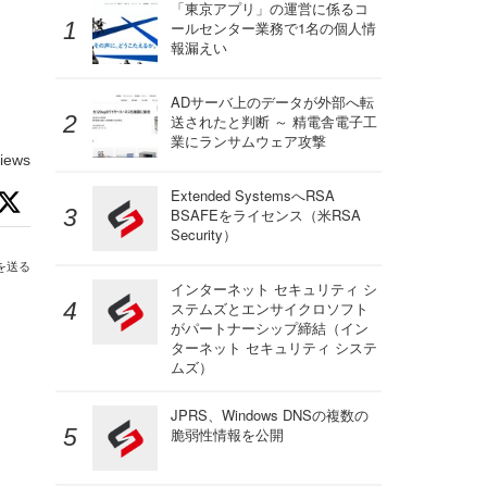
「東京アプリ」の運営に係るコ
ールセンター業務で1名の個人情
報漏えい
ADサーバ上のデータが外部へ転
送されたと判断 ～ 精電舎電子工
業にランサムウェア攻撃
iews
Extended SystemsへRSA
BSAFEをライセンス（米RSA
Security）
を送る
インターネット セキュリティ シ
ステムズとエンサイクロソフト
がパートナーシップ締結（イン
ターネット セキュリティ システ
ムズ）
JPRS、Windows DNSの複数の
脆弱性情報を公開