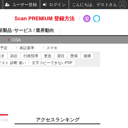
ユーザー登録
ログイン
こんにちは、ゲストさん
Scan PREMIUM 登録方法
 新製品･サービス / 業界動向
CISA
予定
表記基準
スマホ
稼ぎ
訴訟
行政指導
更迭
退任
懲戒
逮捕
テスト 診断 違い
文字コピーできないPDF
アクセスランキング
 12:00