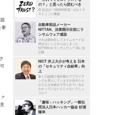
の？」と思ったら読むべき
ID 起点の “ HENNGE流 ” ゼロトラ
ストここに爆誕
問題
自動車部品メーカー
を乗
NITTAN、決算開示目前にラ
ンサムウェア感染
それは朝出社してタイムカードを
押せないことからはじまった。
NITTAN vs ランサムウェア 戦い全
記録
さ
NICT 井上大介が考える 日本
可
の「セキュリティ自給率」向
上
多くの組織で海外製のアプライア
ンスを導入していますが自分たち
がどんな仕組みで守られているか
わかっていないんじゃないでしょ
うか？
ファ
「趣味：ハッキング」一般社
意
団法人日本ハッカー協会 杉浦
隆幸