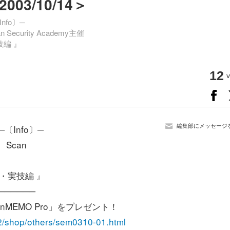
3/10/14＞
nfo〕─
urity Academy主催
編 』
12
v
編集部にメッセージ
─〔Info〕─
Scan
・実技編 』
──────
nMEMO Pro」をプレゼント！
c2/shop/others/sem0310-01.html