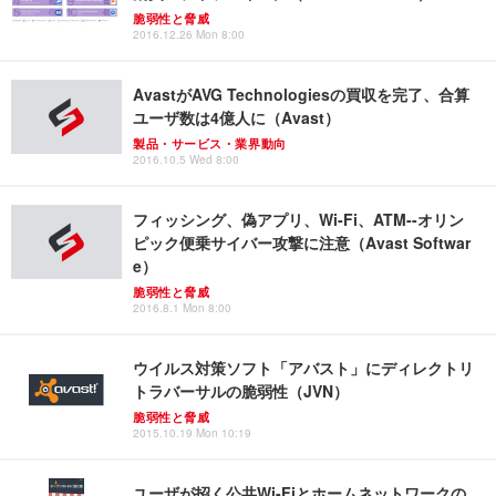
脆弱性と脅威
2016.12.26 Mon 8:00
AvastがAVG Technologiesの買収を完了、合算
ユーザ数は4億人に（Avast）
製品・サービス・業界動向
2016.10.5 Wed 8:00
フィッシング、偽アプリ、Wi-Fi、ATM--オリン
ピック便乗サイバー攻撃に注意（Avast Softwar
e）
脆弱性と脅威
2016.8.1 Mon 8:00
ウイルス対策ソフト「アバスト」にディレクトリ
トラバーサルの脆弱性（JVN）
脆弱性と脅威
2015.10.19 Mon 10:19
ユーザが招く公共Wi-Fiとホームネットワークの