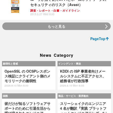
セキュリティのリスク（Avast）
調査・レポート・白書・ガイドライン
2015.5.27 Wed 8:00
もっと見る
PageTop
News Category
脆弱性と脅威
インシデント・事故
OpenSSL の OCSPレスポン
KDDI の ISP 事業者向けメー
ス検証にクライアント側のメ
ルシステムに不正アクセス、
モリリークの脆弱性
総務省が行政指導
2026.8.10 Mon 8:00
2026.8.10 Mon 8:05
国際
製品・サービス・業界動向
彼だけが知るソフトウェアサ
スリーシェイクのエンジニア
ポートのために引退生活から
4 名が翻訳『実践 プラットフ