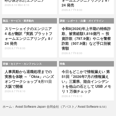
呼び戻されたエンジニア
ォームエンジニアリング』8 /
24 発売
2026.8.10 Mon 8:10
2026.8.7 Fri 8:00
製品・サービス・業界動向
調査・レポート・白書・ガイドライン
スリーシェイクのエンジニア
令和8(2026)年上半期の特殊詐
4 名が翻訳『実践 プラットフ
欺、被害総額1,816億円 ～ 投
ォームエンジニアリング』8 /
資詐欺（797.9億）やニセ警察
24 発売
詐欺（507.9億）など手口別被
害額
2026.8.7 Fri 8:00
2026.8.7 Fri 8:00
研修・セミナー・カンファレンス
特集
人事異動から退職処理までの
今日もどこかで情報漏えい 第
実務を体験 ～「Okta」ハンズ
51回「2026年7月の情報漏え
オンワークショップ 9月11日
い」三重県、陸自インシデン
大阪で開催
トを他山の石として USB メモ
リ 1 万個チェック
2026.8.7 Fri 8:10
2026.8.7 Fri 8:15
Avast Software Japan 合同会社（アバスト／Avast Software s.r.o）
ホーム
›