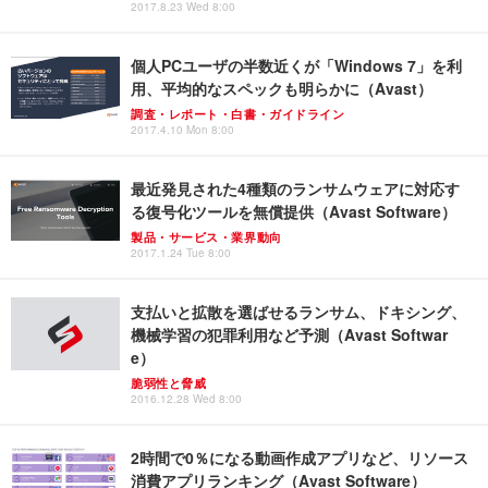
2017.8.23 Wed 8:00
個人PCユーザの半数近くが「Windows 7」を利
用、平均的なスペックも明らかに（Avast）
調査・レポート・白書・ガイドライン
2017.4.10 Mon 8:00
最近発見された4種類のランサムウェアに対応す
る復号化ツールを無償提供（Avast Software）
製品・サービス・業界動向
2017.1.24 Tue 8:00
支払いと拡散を選ばせるランサム、ドキシング、
機械学習の犯罪利用など予測（Avast Softwar
e）
脆弱性と脅威
2016.12.28 Wed 8:00
2時間で0％になる動画作成アプリなど、リソース
消費アプリランキング（Avast Software）