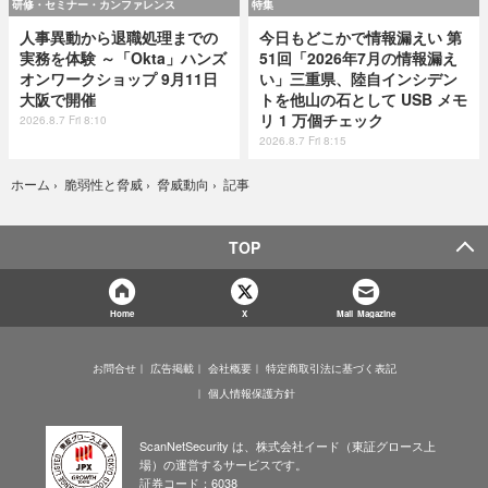
研修・セミナー・カンファレンス
特集
人事異動から退職処理までの
今日もどこかで情報漏えい 第
実務を体験 ～「Okta」ハンズ
51回「2026年7月の情報漏え
オンワークショップ 9月11日
い」三重県、陸自インシデン
大阪で開催
トを他山の石として USB メモ
リ 1 万個チェック
2026.8.7 Fri 8:10
2026.8.7 Fri 8:15
記事
ホーム
›
脆弱性と脅威
›
脅威動向
›
TOP
Home
X
Mail Magazine
お問合せ
広告掲載
会社概要
特定商取引法に基づく表記
個人情報保護方針
ScanNetSecurity は、株式会社イード（東証グロース上
場）の運営するサービスです。
証券コード：6038