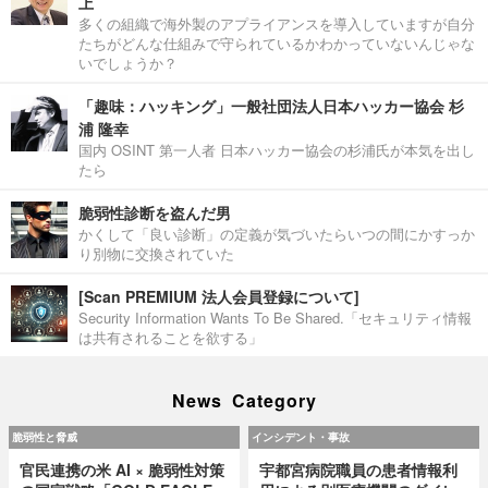
上
多くの組織で海外製のアプライアンスを導入していますが自分
たちがどんな仕組みで守られているかわかっていないんじゃな
いでしょうか？
「趣味：ハッキング」一般社団法人日本ハッカー協会 杉
浦 隆幸
国内 OSINT 第一人者 日本ハッカー協会の杉浦氏が本気を出し
たら
脆弱性診断を盗んだ男
かくして「良い診断」の定義が気づいたらいつの間にかすっか
り別物に交換されていた
[Scan PREMIUM 法人会員登録について]
Security Information Wants To Be Shared.「セキュリティ情報
は共有されることを欲する」
News Category
脆弱性と脅威
インシデント・事故
官民連携の米 AI × 脆弱性対策
宇都宮病院職員の患者情報利