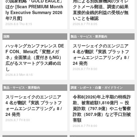
の国家戦略「GOLD EAGLE」
用による別医療機関のダイレ
ほか [Scan PREMIUM Month
クトメール郵送、調査の結果
ly Executive Summary 2026
直接的金銭的利益の受領が無
年7月度]
いことを確認
2026.8.6 Thu 8:15
2026.8.7 Fri 8:05
国際
製品・サービス・業界動向
ハッキングカンファレンス DE
スリーシェイクのエンジニア
F CON、Meta式「変態メガ
4 名が翻訳『実践 プラットフ
ネ」全面禁止（度付きもNG）
ォームエンジニアリング』8 /
広がるスマートグラス締め出
24 発売
し
2026.8.7 Fri 8:00
2026.8.3 Mon 8:15
製品・サービス・業界動向
調査・レポート・白書・ガイドライン
スリーシェイクのエンジニア
令和8(2026)年上半期の特殊詐
4 名が翻訳『実践 プラットフ
欺、被害総額1,816億円 ～ 投
ォームエンジニアリング』8 /
資詐欺（797.9億）やニセ警察
24 発売
詐欺（507.9億）など手口別被
害額
2026.8.7 Fri 8:00
2026.8.7 Fri 8:00