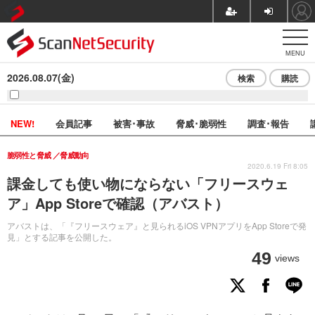
MENU
2026.08.07(金)
検索
購読
NEW!
会員記事
被害･事故
脅威･脆弱性
調査･報告
脆弱性と脅威
脅威動向
2020.6.19 Fri 8:05
課金しても使い物にならない「フリースウェ
ア」App Storeで確認（アバスト）
アバストは、「『フリースウェア』と見られるiOS VPNアプリをApp Storeで発
見」とする記事を公開した。
49
views