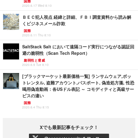
国際
2020.6.17 Wed 8:10
ＢＥＣ犯人視点 経緯と詳細、ＦＢＩ調査資料から読み解
くビジネスメール詐欺
国際
2020.6.11 Thu 8:10
SaltStack Salt において遠隔コード実行につながる認証回
避の脆弱性（Scan Tech Report）
脆弱性と脅威
2020.6.9 Tue 8:10
[ブラックマーケット最新価格一覧] ランサムウェア,ボッ
トレンタル, 盗難アカウント,パスポート, 偽造処方箋, 性恐
喝用偽造動画：各USドル表記 ～ コモディティと高級サー
ビスの違い
国際
2020.6.4 Thu 8:15
Xでも最新記事をチェック！