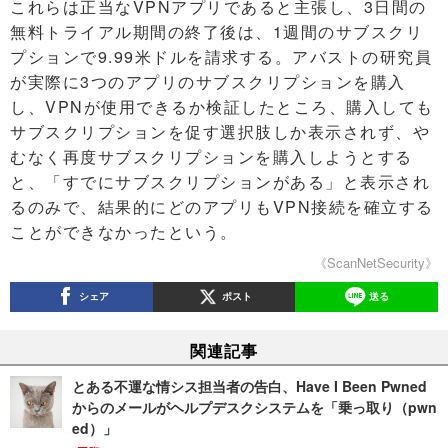
これらは正当なVPNアプリであると主張し、3日間の
無料トライアル期間の終了後は、1週間のサブスクリ
プションで9.99米ドルを請求する。アバストの研究員
が実際に3つのアプリのサブスクリプションを購入
し、VPNが使用できるか検証したところ、購入しても
サブスクリプションを促す選択肢しか表示されず、や
むなく再度サブスクリプションを購入しようとする
と、「すでにサブスクリプションがある」と表示され
るのみで、結果的にどのアプリもVPN接続を確立する
ことができなかったという。
《ScanNetSecurity》
シェア
ポスト
送る
関連記事
とある不運な情シス担当者の告白、Have I Been Pwned
からのメールがヘルプデスクシステムを「乗っ取り（pwn
ed）」