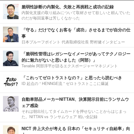
脆弱性診断の内製化、失敗と再挑戦と成功の記録
内製化支援の取り組みについて取材させて欲しいと頼んでいた
のだが毎回返事は芳しくなかった
「守る」だけでなくお客を「成功」させるまでが自分の仕
事
日本プルーフポイント 代表取締役社長 野村健インタビュー
「脆弱性管理はレガシーなイメージがあってテクノロジー
的に魅力がないと思いました（阿部）」
Tenable 阿部淳平が語るエクスポージャーマネジメント
「これってゼロトラストなの？」と思ったら読むべき
ID 起点の “ HENNGE流 ” ゼロトラストここに爆誕
自動車部品メーカーNITTAN、決算開示目前にランサムウ
ェア感染
それは朝出社してタイムカードを押せないことからはじまっ
た。NITTAN vs ランサムウェア 戦い全記録
NICT 井上大介が考える 日本の「セキュリティ自給率」向