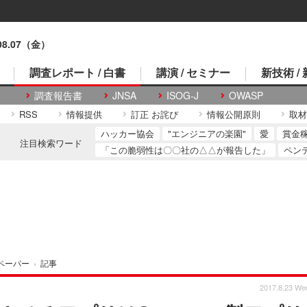
.08.07（金）
調査レポート / 白書
講演 / セミナー
新技術 /
調査報告書
JNSA
ISOG-J
OWASP
RSS
情報提供
訂正 お詫び
情報公開原則
取材
ハッカー協会
"エンジニアの楽園"
愛
賞金
注目検索ワード
「この脆弱性は〇〇社の△△が報告した」
ペン
ペーパー
›
記事
2017.8.23 We