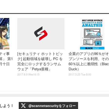
ティ事
企業のアプリの96％が
[セキュリティ ホットトピッ
算」 第1
プンソースを利用、その
ク] 起動領域を破壊し PC を
月十日
60％以上に脆弱性（Blac
完全にロックするランサム
Duck）
ウェア「Petya亜種」
2017.5.23 Tue 8:00
2017.8.9 Wed 8:15
ローしよう！
@scannetsecurityをフォロー