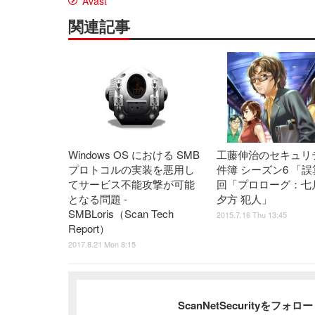
Avast
関連記事
Windows OS における SMB
工藤伸治のセキュリ
プロトコルの実装を悪用し
件簿 シーズン6 「誤
てサービス不能攻撃が可能
回「プロローグ：七
となる問題 -
夕方 犯人」
SMBLoris（Scan Tech
2015.7.16 Thu 13:45
Report）
2017.8.21 Mon 8:15
ScanNetSecurityをフォ