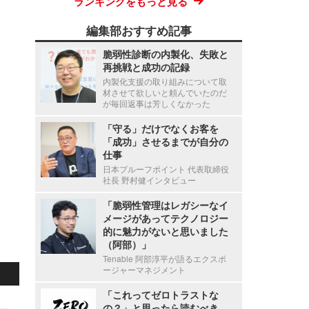
ランキングをもっと見る
編集部おすすめ記事
脆弱性診断の内製化、失敗と
再挑戦と成功の記録
内製化支援の取り組みについて取
材させて欲しいと頼んでいたのだ
が毎回返事は芳しくなかった
「守る」だけでなくお客を
「成功」させるまでが自分の
仕事
日本プルーフポイント 代表取締役
社長 野村健インタビュー
「脆弱性管理はレガシーなイ
メージがあってテクノロジー
的に魅力がないと思いました
（阿部）」
Tenable 阿部淳平が語るエクスポ
ージャーマネジメント
「これってゼロトラストな
ウェ
の？」と思ったら読むべき