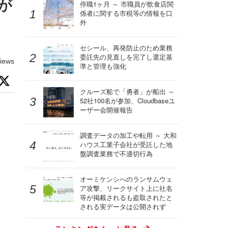
が
停職1ヶ月 ～ 市職員が飲食店関
係者に関する市税等の情報を口
外
セシール、再発防止のため業務
委託先の見直しを完了し選定基
iews
準と管理も強化
クルーズ船で「勇者」が船出 ～
52社100名が参加、Cloudbaseユ
ーザー会開催報告
調査データの加工や転用 ～ 大和
ハウス工業子会社が受託した地
盤調査業務で不適切行為
オーミケンシへのランサムウェ
ア攻撃、リークサイト上に社名
等が掲載されるも盗取されたと
される実データは公開されず