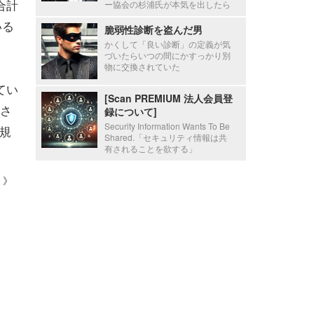
合計
ー協会の杉浦氏が本気を出したら
いる
脆弱性診断を盗んだ男
かくして「良い診断」の定義が気
づいたらいつの間にかすっかり別
物に交換されていた
てい
[Scan PREMIUM 法人会員登
善さ
録について]
Security Information Wants To Be
大規
Shared.「セキュリティ情報は共
有されることを欲する」
 ）》