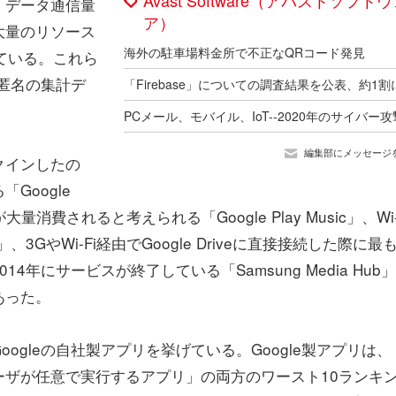
、データ通信量
ア）
大量のリソース
海外の駐車場料金所で不正なQRコード発見
ている。これら
る匿名の集計デ
編集部にメッセージ
クインしたの
Google
消費されると考えられる「Google Play Music」、Wi-
、3GやWi-Fi経由でGoogle Driveに直接接続した際に最
014年にサービスが終了している「Samsung Media Hub
であった。
ogleの自社製アプリを挙げている。Google製アプリは、
ザが任意で実行するアプリ」の両方のワースト10ランキ