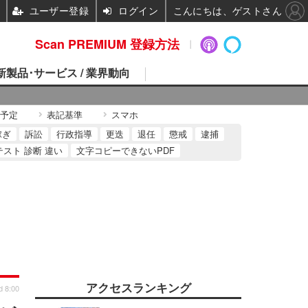
ユーザー登録
ログイン
こんにちは、ゲストさん
Scan PREMIUM 登録方法
 新製品･サービス / 業界動向
予定
表記基準
スマホ
稼ぎ
訴訟
行政指導
更迭
退任
懲戒
逮捕
テスト 診断 違い
文字コピーできないPDF
アクセスランキング
d 8:00