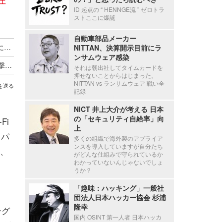
ID 起点の “ HENNGE流 ” ゼロトラ
ストここに爆誕
自動車部品メーカー
「Firebase」についての調査結果を公表、約1割にアプリ開発者の誤設定を確認
NITTAN、決算開示目前にラ
ンサムウェア感染
PCメール、モバイル、IoT--2020年のサイバー攻撃予測（アバスト）
それは朝出社してタイムカードを
押せないことからはじまった。
NITTAN vs ランサムウェア 戦い全
を送る
記録
NICT 井上大介が考える 日本
の「セキュリティ自給率」向
Fi
上
もパ
多くの組織で海外製のアプライア
ンスを導入していますが自分たち
」、
がどんな仕組みで守られているか
わかっていないんじゃないでしょ
うか？
「趣味：ハッキング」一般社
団法人日本ハッカー協会 杉浦
隆幸
ング
国内 OSINT 第一人者 日本ハッカ