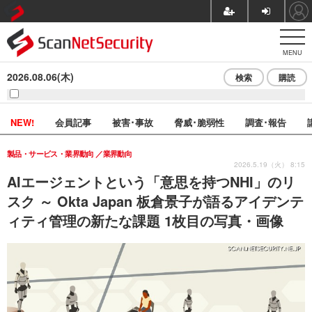
MENU
2026.08.06(木)
検索
購読
NEW!
会員記事
被害･事故
脅威･脆弱性
調査･報告
製品・サービス・業界動向
業界動向
2026.5.19（火） 8:15
AIエージェントという「意思を持つNHI」のリ
スク ～ Okta Japan 板倉景子が語るアイデンテ
ィティ管理の新たな課題 1枚目の写真・画像