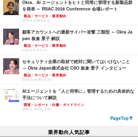
Okta、AI エージェントをヒトと同等に管理する新製品群
を発表 ～ RSAC 2026 Conference 会場レポート
製品・サービス・業界動向
2026.4.8 Wed 8:15
顧客アカウントへの最新サイバー攻撃 三類型 ～ Okta Ja
pan 板倉 景子 解説
製品・サービス・業界動向
2025.8.8 Fri 8:10
セキュリティ企業の取材で絶対に聞いてはいけないこと
～ Okta Japan株式会社 CSO 板倉 景子 インタビュー
製品・サービス・業界動向
2025.1.20 Mon 8:10
AIエージェントを「人と同等に」管理するための具体的な
手法について解説
調査・レポート・白書・ガイドライン
2026.4.16 Thu 8:00
PageTop
業界動向人気記事