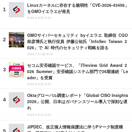
Linuxカーネルに存在する脆弱性「CVE-2026-43456」
をGMOイエラエが発見
2026.8.3(月) 8:00
GMOサイバーセキュリティ byイエラエ 取締役 CGO
林彦博氏と執行役員 伊藤公祐氏「InfoSec Taiwan 2
026」で AI 時代のセキュリティ戦略を語る
2026.7.31(金) 8:00
セコム安否確認サービス、「ITreview Grid Award 2
026 Summer」安否確認システム部門で26期連続「Le
ader」を受賞
2026.8.3(月) 8:00
Oktaグローバル調査レポート「Global CISO Insights
2026」公開、日本はガバナンスツール導入で深刻な遅
れ
2026.8.4(火) 8:00
JIPDEC、改正個人情報保護法に伴うPマーク制度構