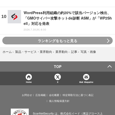
WordPress利用組織の約20%で該当バージョン検出、
「GMOサイバー攻撃ネットde診断 ASM」が「WP2Sh
ell」対応を発表
2026.7.30(木) 8:00
ランキングをもっと見る
写真・画像
ホーム
›
製品・サービス・業界動向
›
業界動向
›
記事
›
TOP
Home
X
Mail Magazine
お問合せ
広告掲載
会社概要
特定商取引法に基づく表記
個人情報保護方針
ScanNetSecurity は、株式会社イード（東証グロース上