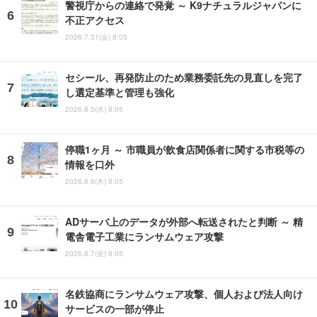
警視庁からの連絡で発覚 ～ K9ナチュラルジャパンに
不正アクセス
2026.7.31(金) 8:05
セシール、再発防止のため業務委託先の見直しを完了
し選定基準と管理も強化
2026.8.5(水) 8:05
停職1ヶ月 ～ 市職員が飲食店関係者に関する市税等の
情報を口外
2026.8.6(木) 8:05
ADサーバ上のデータが外部へ転送されたと判断 ～ 精
電舎電子工業にランサムウェア攻撃
2026.8.7(金) 8:05
名鉄協商にランサムウェア攻撃、個人および法人向け
サービスの一部が停止