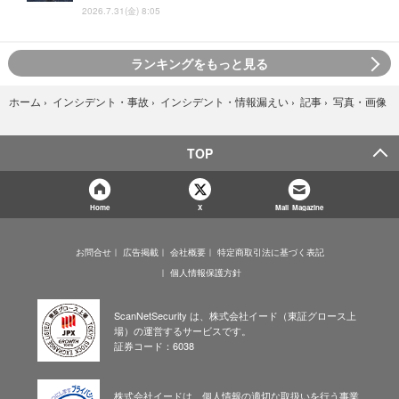
2026.7.31(金) 8:05
ランキングをもっと見る
写真・画像
ホーム
›
インシデント・事故
›
インシデント・情報漏えい
›
記事
›
TOP
Home
X
Mail Magazine
お問合せ
広告掲載
会社概要
特定商取引法に基づく表記
個人情報保護方針
ScanNetSecurity は、株式会社イード（東証グロース上
場）の運営するサービスです。
証券コード：6038
株式会社イードは、個人情報の適切な取扱いを行う事業