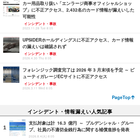
カー用品取り扱い「エンラージ商事オフィシャルショッ
プ」に不正アクセス、2,432名のカード情報が漏えいした
可能性
インシデント・事故
2023.11.28 Tue 8:05
UPSIDERホールディングスに不正アクセス、カード情報
の漏えいは確認されず
インシデント・事故
2026.4.30 Thu 8:05
フォレンジック調査完了は 2026 年 3 月末頃を予定 ～ ビ
ューティガレージECサイトに不正アクセス
インシデント・事故
2026.3.11 Wed 8:05
PageTop
インシデント・情報漏えい人気記事
支払対象は計 16.3 億円 ～ プルデンシャル・グルー
プ、社員の不適切金銭行為に関する補償進捗を発表
2026.8.4(火) 8:05