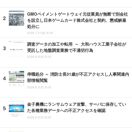
GMOペイメントゲートウェイ元従業員が無断で別会社
を設立し日本ゲームカード株式会社と契約、懲戒解雇
処分に
2026.7.31(金) 8:05
調査データの加工や転用 ～ 大和ハウス工業子会社が
受託した地盤調査業務で不適切行為
2026.8.5(水) 8:05
停職処分 ～ 消防士長31歳が不正アクセスし人事関連内
部情報閲覧
2026.8.3(月) 8:05
金子農機にランサムウェア攻撃、サーバに保存してい
た各種業務データへの不正アクセスを確認
2026.8.3(月) 8:05