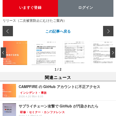
いますぐ登録
ログイン
リリース（二次被害防止にむけたご案内）
この記事へ戻る
‹
1
/
2
関連ニュース
CAMPFIRE の GitHub アカウントに不正アクセス
インシデント・事故
2026.4.20 Mon 8:05
サプライチェーン攻撃で GitHub が汚染されたら
研修・セミナー・カンファレンス
2023.7.5 Wed 8:15