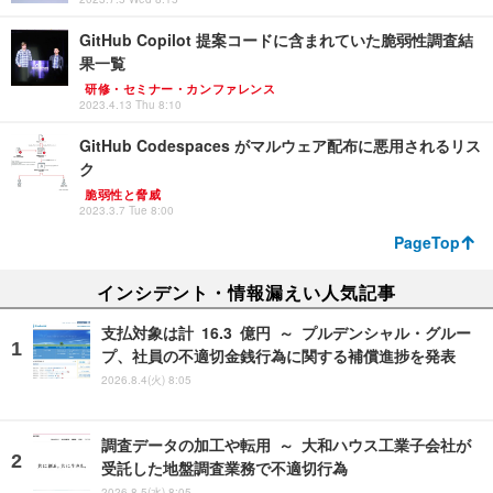
GitHub Copilot 提案コードに含まれていた脆弱性調査結
果一覧
研修・セミナー・カンファレンス
2023.4.13 Thu 8:10
GitHub Codespaces がマルウェア配布に悪用されるリス
ク
脆弱性と脅威
2023.3.7 Tue 8:00
PageTop
インシデント・情報漏えい人気記事
支払対象は計 16.3 億円 ～ プルデンシャル・グルー
プ、社員の不適切金銭行為に関する補償進捗を発表
2026.8.4(火) 8:05
調査データの加工や転用 ～ 大和ハウス工業子会社が
受託した地盤調査業務で不適切行為
2026.8.5(水) 8:05