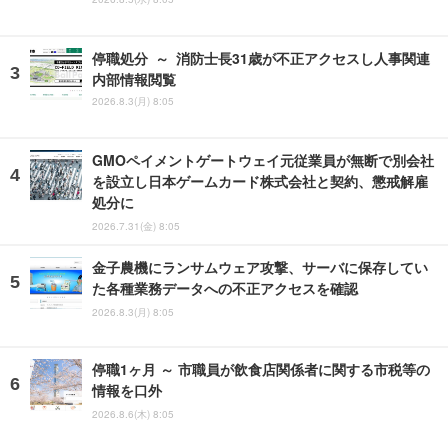
停職処分 ～ 消防士長31歳が不正アクセスし人事関連
内部情報閲覧
2026.8.3(月) 8:05
GMOペイメントゲートウェイ元従業員が無断で別会社
を設立し日本ゲームカード株式会社と契約、懲戒解雇
処分に
2026.7.31(金) 8:05
金子農機にランサムウェア攻撃、サーバに保存してい
た各種業務データへの不正アクセスを確認
2026.8.3(月) 8:05
停職1ヶ月 ～ 市職員が飲食店関係者に関する市税等の
情報を口外
2026.8.6(木) 8:05