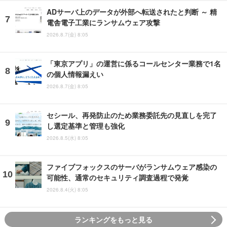
ADサーバ上のデータが外部へ転送されたと判断 ～ 精
電舎電子工業にランサムウェア攻撃
2026.8.7(金) 8:05
「東京アプリ」の運営に係るコールセンター業務で1名
の個人情報漏えい
2026.8.7(金) 8:05
セシール、再発防止のため業務委託先の見直しを完了
し選定基準と管理も強化
2026.8.5(水) 8:05
ファイブフォックスのサーバがランサムウェア感染の
可能性、通常のセキュリティ調査過程で発覚
2026.8.4(火) 8:05
ランキングをもっと見る