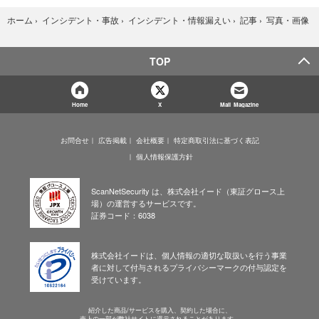
写真・画像
ホーム
›
インシデント・事故
›
インシデント・情報漏えい
›
記事
›
TOP
Home
X
Mail Magazine
お問合せ
広告掲載
会社概要
特定商取引法に基づく表記
個人情報保護方針
ScanNetSecurity は、株式会社イード（東証グロース上
場）の運営するサービスです。
証券コード：6038
株式会社イードは、個人情報の適切な取扱いを行う事業
者に対して付与されるプライバシーマークの付与認定を
受けています。
紹介した商品/サービスを購入、契約した場合に、
売上の一部が弊社サイトに還元されることがあります。