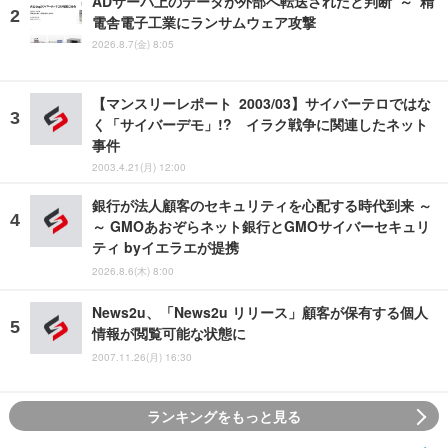
ADサーバ上のデータが外部へ転送されたと判断 ～ 精
電舎電子工業にランサムウェア攻撃
2026.8.7(金) 8:05
【マンスリーレポート 2003/03】サイバーテロではな
く「サイバーデモ」!? イラク戦争に関連したネット
事件
2003.4.21(月) 12:00
銀行が法人顧客のセキュリティを心配する時代到来 ～
～ GMOあおぞらネット銀行とGMOサイバーセキュリ
ティ byイエラエが提携
2026.8.6(木) 8:00
News2u、「News2u リリース」顧客が保有する個人
情報が閲覧可能な状態に
2007.11.26(月) 16:30
ランキングをもっと見る