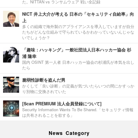
た。NITTAN vs ランサムウェア 戦い全記録
NICT 井上大介が考える 日本の「セキュリティ自給率」向
上
多くの組織で海外製のアプライアンスを導入していますが自分
たちがどんな仕組みで守られているかわかっていないんじゃな
いでしょうか？
「趣味：ハッキング」一般社団法人日本ハッカー協会 杉
浦 隆幸
国内 OSINT 第一人者 日本ハッカー協会の杉浦氏が本気を出し
たら
脆弱性診断を盗んだ男
かくして「良い診断」の定義が気づいたらいつの間にかすっか
り別物に交換されていた
[Scan PREMIUM 法人会員登録について]
Security Information Wants To Be Shared.「セキュリティ情報
は共有されることを欲する」
News Category