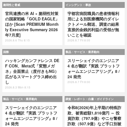
脆弱性と脅威
インシデント・事故
官民連携の米 AI × 脆弱性対策
宇都宮病院職員の患者情報利
の国家戦略「GOLD EAGLE」
用による別医療機関のダイレ
ほか [Scan PREMIUM Month
クトメール郵送、調査の結果
ly Executive Summary 2026
直接的金銭的利益の受領が無
年7月度]
いことを確認
2026.8.6 Thu 8:15
2026.8.7 Fri 8:05
国際
製品・サービス・業界動向
ハッキングカンファレンス DE
スリーシェイクのエンジニア
F CON、Meta式「変態メガ
4 名が翻訳『実践 プラットフ
ネ」全面禁止（度付きもNG）
ォームエンジニアリング』8 /
広がるスマートグラス締め出
24 発売
し
2026.8.7 Fri 8:00
2026.8.3 Mon 8:15
製品・サービス・業界動向
調査・レポート・白書・ガイドライン
スリーシェイクのエンジニア
令和8(2026)年上半期の特殊詐
4 名が翻訳『実践 プラットフ
欺、被害総額1,816億円 ～ 投
ォームエンジニアリング』8 /
資詐欺（797.9億）やニセ警察
24 発売
詐欺（507.9億）など手口別被