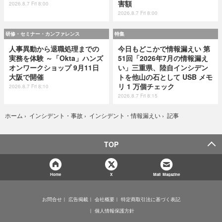
害額
2026.8.7 Fri 8:00
2026.8.7 Fri 8:00
研修・セミナー・カンファレンス
特集
人事異動から退職処理までの
今日もどこかで情報漏えい 第
実務を体験 ～「Okta」ハンズ
51回「2026年7月の情報漏え
オンワークショップ 9月11日
い」三重県、陸自インシデン
大阪で開催
トを他山の石として USB メモ
リ 1 万個チェック
2026.8.7 Fri 8:10
2026.8.7 Fri 8:15
記事
ホーム
›
インシデント・事故
›
インシデント・情報漏えい
›
TOP
Home
X
Mail Magazine
お問合せ
広告掲載
会社概要
特定商取引法に基づく表記
個人情報保護方針