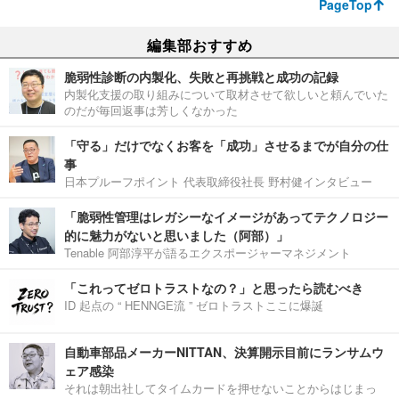
PageTop
編集部おすすめ
脆弱性診断の内製化、失敗と再挑戦と成功の記録
内製化支援の取り組みについて取材させて欲しいと頼んでいた
のだが毎回返事は芳しくなかった
「守る」だけでなくお客を「成功」させるまでが自分の仕
事
日本プルーフポイント 代表取締役社長 野村健インタビュー
「脆弱性管理はレガシーなイメージがあってテクノロジー
的に魅力がないと思いました（阿部）」
Tenable 阿部淳平が語るエクスポージャーマネジメント
「これってゼロトラストなの？」と思ったら読むべき
ID 起点の “ HENNGE流 ” ゼロトラストここに爆誕
自動車部品メーカーNITTAN、決算開示目前にランサムウ
ェア感染
それは朝出社してタイムカードを押せないことからはじまっ