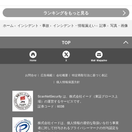
ランキングをもっと見る
写真・画像
ホーム
›
インシデント・事故
›
インシデント・情報漏えい
›
記事
›
TOP
Home
X
Mail Magazine
お問合せ
広告掲載
会社概要
特定商取引法に基づく表記
個人情報保護方針
ScanNetSecurity は、株式会社イード（東証グロース上
場）の運営するサービスです。
証券コード：6038
株式会社イードは、個人情報の適切な取扱いを行う事業
者に対して付与されるプライバシーマークの付与認定を