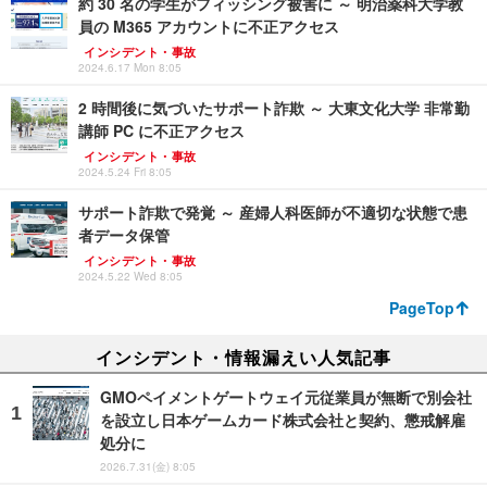
約 30 名の学生がフィッシング被害に ～ 明治薬科大学教
員の M365 アカウントに不正アクセス
インシデント・事故
2024.6.17 Mon 8:05
2 時間後に気づいたサポート詐欺 ～ 大東文化大学 非常勤
講師 PC に不正アクセス
インシデント・事故
2024.5.24 Fri 8:05
サポート詐欺で発覚 ～ 産婦人科医師が不適切な状態で患
者データ保管
インシデント・事故
2024.5.22 Wed 8:05
PageTop
インシデント・情報漏えい人気記事
GMOペイメントゲートウェイ元従業員が無断で別会社
を設立し日本ゲームカード株式会社と契約、懲戒解雇
処分に
2026.7.31(金) 8:05