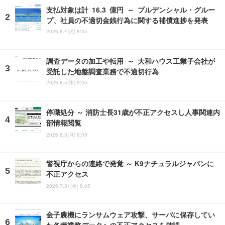
支払対象は計 16.3 億円 ～ プルデンシャル・グルー
プ、社員の不適切金銭行為に関する補償進捗を発表
2026.8.4(火) 8:05
調査データの加工や転用 ～ 大和ハウス工業子会社が
受託した地盤調査業務で不適切行為
2026.8.5(水) 8:05
停職処分 ～ 消防士長31歳が不正アクセスし人事関連内
部情報閲覧
2026.8.3(月) 8:05
警視庁からの連絡で発覚 ～ K9ナチュラルジャパンに
不正アクセス
2026.7.31(金) 8:05
金子農機にランサムウェア攻撃、サーバに保存してい