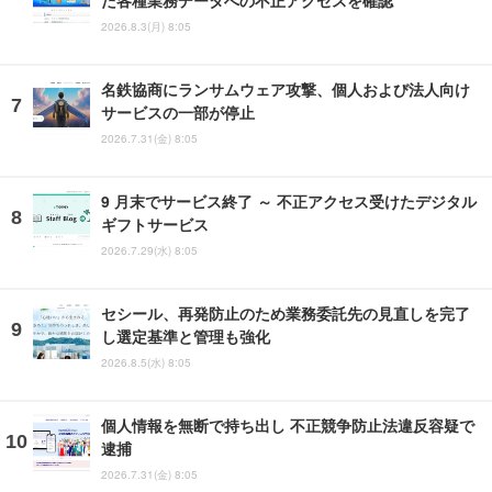
た各種業務データへの不正アクセスを確認
2026.8.3(月) 8:05
名鉄協商にランサムウェア攻撃、個人および法人向け
サービスの一部が停止
2026.7.31(金) 8:05
9 月末でサービス終了 ～ 不正アクセス受けたデジタル
ギフトサービス
2026.7.29(水) 8:05
セシール、再発防止のため業務委託先の見直しを完了
し選定基準と管理も強化
2026.8.5(水) 8:05
個人情報を無断で持ち出し 不正競争防止法違反容疑で
逮捕
2026.7.31(金) 8:05